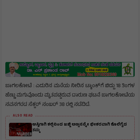
ಬಾಗಲಕೋಟೆ : ಎದುರಿನ ಮನೆಯ ನೀರಿನ ಟ್ಯಾಂಕ್‌ಗೆ ಬಿದ್ದು 18 ತಿಂಗಳ
ಹೆಣ್ಣು ಮಗುವೊಂದು ಮೃತಪಟ್ಟಿರುವ ದಾರುಣ ಘಟನೆ ಬಾಗಲಕೋಟೆಯ
ನವನಗರದ ಸೆಕ್ಟರ್ ನಂಬರ್ 38 ರಲ್ಲಿ ನಡೆದಿದೆ.
ALSO READ
ಆಸ್ತಿಗಾಗಿ ಕಲ್ಲಿನಿಂದ ಜಜ್ಜಿ ಅಣ್ಣನನ್ನೇ ಭೀಕರವಾಗಿ ಕೊಲೆಗೈದ
ತಮ್ಮ