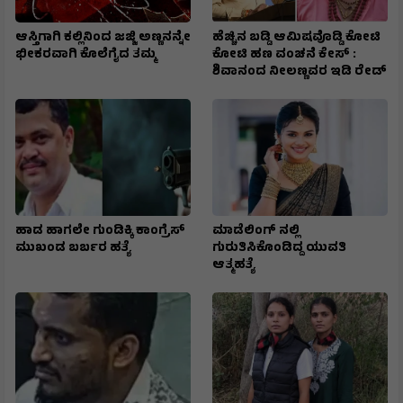
ಆಸ್ತಿಗಾಗಿ ಕಲ್ಲಿನಿಂದ ಜಜ್ಜಿ ಅಣ್ಣನನ್ನೇ
ಹೆಚ್ಚಿನ ಬಡ್ಡಿ ಆಮಿಷವೊಡ್ಡಿ ಕೋಟಿ
ಭೀಕರವಾಗಿ ಕೊಲೆಗೈದ ತಮ್ಮ
ಕೋಟಿ ಹಣ ವಂಚನೆ ಕೇಸ್ :
ಶಿವಾನಂದ ನೀಲಣ್ಣವರ ಇಡಿ ರೇಡ್
ಹಾಡ ಹಾಗಲೇ ಗುಂಡಿಕ್ಕಿ ಕಾಂಗ್ರೆಸ್
ಮಾಡೆಲಿಂಗ್ ನಲ್ಲಿ
ಮುಖಂಡ ಬರ್ಬರ ಹತ್ಯೆ
ಗುರುತಿಸಿಕೊಂಡಿದ್ದ ಯುವತಿ
ಆತ್ಮಹತ್ಯೆ