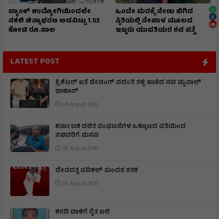
ಬ್ಯಾಂಕ್‌ ಉದ್ಯೋಗಿಯಿಂದಲೇ
ಒಂದೇ ಮರಕ್ಕೆ ನೇಣು ಬಿಗಿದ
ನಕಲಿ ಚಿನ್ನಾಭರಣ ಅಡವಿಟ್ಟು 1.53
ಸ್ಥಿತಿಯಲ್ಲಿ ನೇಪಾಳ ಮೂಲದ
ಕೋಟಿ ರೂ.ಸಾಲ
ಇಬ್ಬರು ಯುವತಿಯರ ಶವ ಪತ್ತೆ
LATEST POST
ಕ್ರಿಕೆಟರ್ ಜತೆ ಡೇಟಿಂಗ್ ವದಂತಿ ತಳ್ಳಿ ಹಾಕಿದ ನಟಿ ಮೃನಾಲ್
ಥಾಕೂರ್
08 August 2026
ಕರ್ನಾಟಕ ದಲಿತ ಸಂಘಟನೆಗಳ ಒಕ್ಕೂಟದ ವತಿಯಿಂದ
ಸಚಿವರಿಗೆ ಮನವಿ
08 August 2026
ದೇವದತ್ತ ಪಡಿಕಲ್ ಸುಂದರ ಶತಕ
08 August 2026
ಕರಡಿ ದಾಳಿಗೆ ರೈತ ಬಲಿ