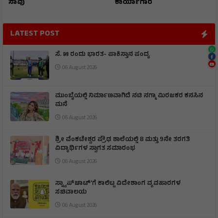
ಸಾವು
ಕಾರ್ಯಾಗಾರ
LATEST POST
ಸೆ. ೫ ರಂದು ಭಾರತ- ಪಾಕಿಸ್ತಾನ ಪಂದ್ಯ
06 August 2026
ಮುಂಬೈಯಲ್ಲಿ ನಿರ್ಮಾಣವಾಗಿದೆ ನಟಿ ನಗ್ಮಾ ಮಿರಜಕರ ಕನಸಿನ
ಮನೆ
06 August 2026
ಶ್ರೀ ವೆಂಕಟೇಶ್ವರ ಪ್ರೌಢ ಶಾಲೆಯಲ್ಲಿ 8 ಮತ್ತು 9ನೇ ತರಗತಿ
ವಿದ್ಯಾರ್ಥಿಗಳ ಸ್ವಾಗತ ಸಮಾರಂಭ
06 August 2026
ಸ್ನ್ಯಾಪ್‌ಚಾಟ್‌'ಗೆ ಕಾಲಿಟ್ಟ ವಿದೇಶಾಂಗ ವ್ಯವಹಾರಗಳ
ಸಚಿವಾಲಯ
06 August 2026