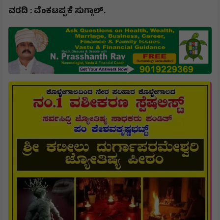
ವರದಿ : ವೆಂಕಟಪ್ಪ ಕೆ ಸುಗ್ಗಾಲ್.