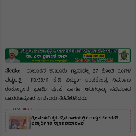
ಸೇಡಂ:
ತಾಲೂಕಿನ ಕಾಚೂರು ಗ್ರಾಮದಲ್ಲಿ 27 ಕೋಟಿ ರೂಗಳ
ವೆಚ್ಚದಲ್ಲಿ 110/33/11 ಕೆ.ವಿ ವಿದ್ಯುತ್ ಉಪಕೇಂದ್ರ ನಿರ್ಮಾಣ
ಶಂಕುಸ್ಥಾಪನೆ ಭೂಮಿ ಪೂಜೆ ಹಾಗೂ ಅಡಿಗಲ್ಲನ್ನು ಸಚಿವರಾದ
ಡಾ.ಶರಣಪ್ರಕಾಶ ಪಾಟೀಲರು ನೆರವೇರಿಸಿದರು.
ALSO READ
ಶ್ರೀ ವೆಂಕಟೇಶ್ವರ ಪ್ರೌಢ ಶಾಲೆಯಲ್ಲಿ 8 ಮತ್ತು 9ನೇ ತರಗತಿ
ವಿದ್ಯಾರ್ಥಿಗಳ ಸ್ವಾಗತ ಸಮಾರಂಭ