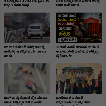
8 ಮತ್ತು 9ನೇ ತರಗತಿ ವಿದ್ಯಾರ್ಥಿಗಳ
ಬಾಲ ಮತ್ತು ಎರಡು ನಾಲಿಗೆ ಉಳ್ಳ
ಸ್ವಾಗತ ಸಮಾರಂಭ
ಆಡು ಮರಿ ಜನನ
ಯಮಕನಮರಡಿಯಲ್ಲಿ ನಿಂತಿದ್ದ
ತಾಯಿಗೆ ಹಿಂಸೆ ನೀಡುವ ಮಗನಿಗೆ
ಕಾರಿನಲ್ಲಿ ಆಕಸ್ಮಿಕ ಬೆಂಕಿ : ಚಾಲಕ
ಆ ಮನೆಯಲ್ಲಿ ವಾಸಿಸುವ ಹಕ್ಕಿಲ್ಲ :
ಪಾರು
ಹೈಕೋರ್ಟ್
ಬಸ್ ಮತ್ತು ಮೊಟರ ಬೈಕ ಮುಖಾ
ಬೂದಿಹಾಳ ಸರಕಾರಿ
ಮುಖಿ‌ ಡಿಕ್ಕಿ ಸ್ಥಳದಲ್ಲಿ ಮೂವರ
ಪ್ರೌಢಶಾಲೆಯಲ್ಲಿ ಪ್ರೇರಣಾ