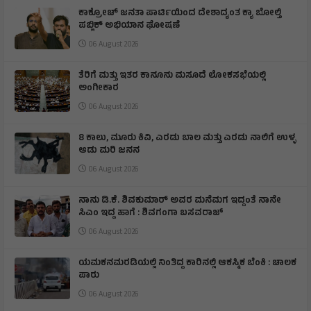
ಕಾಕ್ರೋಚ್ ಜನತಾ ಪಾರ್ಟಿಯಿಂದ ದೇಶಾದ್ಯಂತ ಕ್ಯಾ ಬೋಲ್ತಿ
ಪಬ್ಲಿಕ್ ಅಭಿಯಾನ ಘೋಷಣೆ
06 August 2026
ತೆರಿಗೆ ಮತ್ತು ಇತರ ಕಾನೂನು ಮಸೂದೆ ಲೋಕಸಭೆಯಲ್ಲಿ
ಅಂಗೀಕಾರ
06 August 2026
8 ಕಾಲು, ಮೂರು ಕಿವಿ, ಎರಡು ಬಾಲ ಮತ್ತು ಎರಡು ನಾಲಿಗೆ ಉಳ್ಳ
ಆಡು ಮರಿ ಜನನ
06 August 2026
ನಾನು ಡಿ.ಕೆ. ಶಿವಕುಮಾರ್ ಅವರ ಮನೆಮಗ ಇದ್ದಂತೆ ನಾನೇ
ಸಿಎಂ ಇದ್ದ ಹಾಗೆ : ಶಿವಗಂಗಾ ಬಸವರಾಜ್
06 August 2026
ಯಮಕನಮರಡಿಯಲ್ಲಿ ನಿಂತಿದ್ದ ಕಾರಿನಲ್ಲಿ ಆಕಸ್ಮಿಕ ಬೆಂಕಿ : ಚಾಲಕ
ಪಾರು
06 August 2026