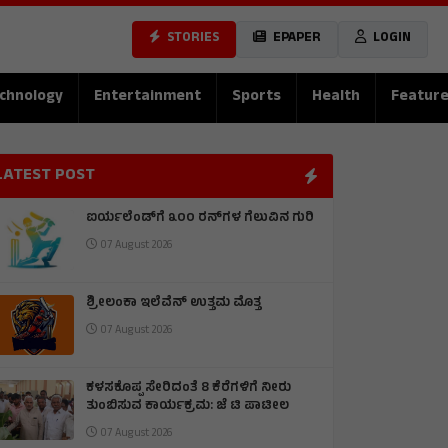
STORIES
EPAPER
LOGIN
chnology
Entertainment
Sports
Health
Featur
LATEST POST
ಐರ್ಯಲೆಂಡ್‌ಗೆ ೩೦೦ ರನ್‌ಗಳ ಗೆಲುವಿನ ಗುರಿ
07 August 2026
ಶ್ರೀಲಂಕಾ ಇಲೆವೆನ್ ಉತ್ತಮ ಮೊತ್ತ
07 August 2026
ಕಳಸಕೊಪ್ಪ ಸೇರಿದಂತೆ 8 ಕೆರೆಗಳಿಗೆ ನೀರು
ತುಂಬಿಸುವ ಕಾರ್ಯಕ್ರಮ: ಜೆ ಟಿ ಪಾಟೀಲ
07 August 2026