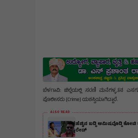
ಬೆಳಗಾವಿ: ಜಿಲ್ಲೆಯಲ್ಲಿ ಸರಣಿ ಮನೆಗಳ್ಳತನ ಎಸಗುತ
ಪೊಲೀಸರು (Crime) ಯಶಸ್ವಿಯಾಗಿದ್ದಾರೆ.
ALSO READ
ಹೆಚ್ಚಿನ ಬಡ್ಡಿ ಆಮಿಷವೊಡ್ಡಿ ಕ
ರೇಡ್