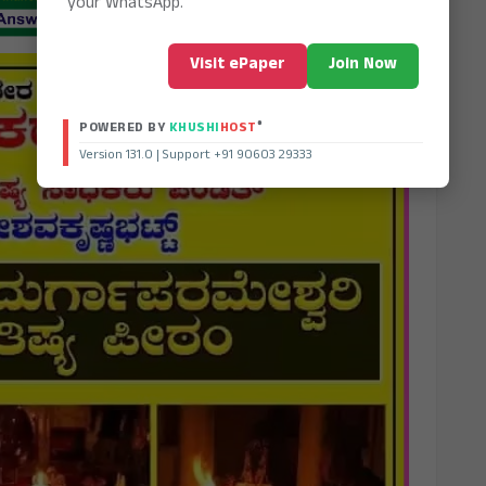
your WhatsApp.
Visit ePaper
Join Now
®
POWERED BY
KHUSHI
HOST
Version 131.0 | Support +91 90603 29333