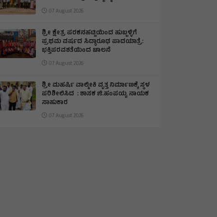
07 August 2026
​ಶ್ರೀ ಕ್ಷೇತ್ರ ಪರಕನಹಟ್ಟಿಯಿಂದ ಹುಬ್ಬಳ್ಳಿಗೆ
ಪ್ರಥಮ ವರ್ಷದ ಸಿದ್ಧಾರೂಢ ಪಾದಯಾತ್ರೆ:
ಭಕ್ತಿಪರವಶತೆಯಿಂದ ಚಾಲನೆ
07 August 2026
ಶ್ರೀ ಮಹರ್ಷಿ ವಾಲ್ಮೀಕಿ ವೃತ್ತ ನಿರ್ಮಾಣಕ್ಕೆ ಸ್ಥಳ
ಪರಿಶೀಲಿಸಿದ : ಶಾಸಕ ಜಿ.ಹಂಪಯ್ಯ ನಾಯಕ
ಸಾಹುಕಾರ
07 August 2026