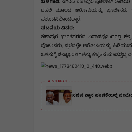
ಬೆಳಗಾವಿ
: ನಗರದ ಶಹಾಪುರ ಪೊಲೀಸ್ ಠಾಣೆಯ ವ್ಯಾ
ದೆಹಲಿ ಮೂಲದ ಆರೋಪಿಯನ್ನು ಪೊಲೀಸರು ಬಂಧಿ
ವಶಪಡಿಸಿಕೊಂಡಿದ್ದಾರೆ.
ಘಟನೆಯ ವಿವರ:
ಶಹಾಪುರ ಭಾರತನಗರದ ನಿವಾಸವೊಂದರಲ್ಲಿ ಕಳ್ಳತ
ಪೊಲೀಸರು, ಸ್ಥಳದಲ್ಲೇ ಆರೋಪಿಯನ್ನು ಹಿಡಿಯುವ
ಒಳನುಗ್ಗಿ ಚಿನ್ನಾಭರಣಗಳನ್ನು ಕಳ್ಳತನ ಮಾಡುತ್ತಿದ್ದ 
ALSO READ
ಸಚಿವ ಸ್ಥಾನ ಹಂಚಿಕೆಯಲ್ಲಿ 