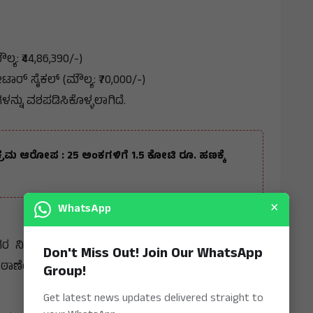
್ಯ: ₹44,86,390/-)
ಟಾರ್ ಸೈಕಲ್ (ಮೌಲ್ಯ: ₹70,000/-)
ುಗಳನ್ನು ವಶಪಡಿಸಿಕೊಳ್ಳಲಾಗಿದೆ.
ಕ್ರಮ ಆರೋಪ : 25 ಅಂಕಗಳಿಗೆ 1.5 ಕೋಟಿ ರೂ. ಹಣಕ್ಕೆ
×
WhatsApp
ಗರ ನಿವಾಸಿ ಮಿಂಟು ವಿಶ್ವಾಸ @ ಚಿಂಟು (52 ವರ್ಷ) ಎಂದು
Don't Miss Out! Join Our WhatsApp
ಣೆಯಲ್ಲಿ ಪ್ರಕರಣ (ಅ.ಸಂಖ್ಯೆ: 42/2026) ದಾಖಲಾಗಿದೆ.
Group!
Get latest news updates delivered straight to