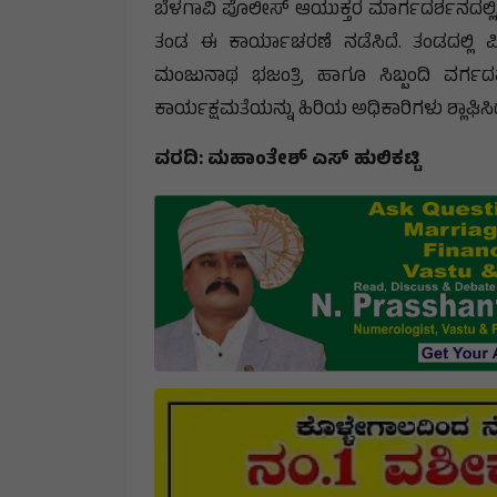
ಬೆಳಗಾವಿ ಪೊಲೀಸ್ ಆಯುಕ್ತರ ಮಾರ್ಗದರ್ಶನದಲ್ಲಿ, ಶ
ತಂಡ ಈ ಕಾರ್ಯಾಚರಣೆ ನಡೆಸಿದೆ. ತಂಡದಲ್ಲಿ 
ಮಂಜುನಾಥ ಭಜಂತ್ರಿ ಹಾಗೂ ಸಿಬ್ಬಂದಿ ವರ್ಗದವ
ಕಾರ್ಯಕ್ಷಮತೆಯನ್ನು ಹಿರಿಯ ಅಧಿಕಾರಿಗಳು ಶ್ಲಾಘಿಸ
ವರದಿ: ಮಹಾಂತೇಶ್ ಎಸ್ ಹುಲಿಕಟ್ಟಿ