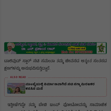
ಟಾಲಿವುಡ್ ಸ್ಟಾರ್ ನಟಿ ಸಮಂತಾ ತಮ್ಮ ಜೀವನದ ಅತ್ಯಂತ ಸಂತಸದ
ಕ್ಷಣಗಳನ್ನು ಅನುಭವಿಸುತ್ತಿದ್ದಾರೆ.
ALSO READ
ಮುಂಬೈಯಲ್ಲಿ ನಿರ್ಮಾಣವಾಗಿದೆ ನಟಿ ನಗ್ಮಾ ಮಿರಜಕರ
ಕನಸಿನ ಮನೆ
ಇತ್ತೀಚೆಗಷ್ಟೇ ತಮ್ಮ ಬೇಬಿ ಬಂಪ್ ಫೋಟೋವನ್ನು ಸಾಮಾಜಿಕ