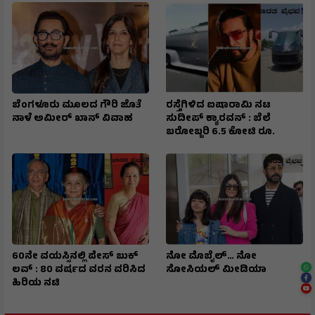
ಬೆಂಗಳೂರು ಮೂಲದ ಗೌರಿ ಜೊತೆ
ರಸ್ತೆಗಿಳಿದ ಐಷಾರಾಮಿ ನಟ
ನಾಳೆ ಅಮೀರ್ ಖಾನ್ ವಿವಾಹ
ಸುದೀಪ್ ಕ್ಯಾರವನ್ : ಬೆಲೆ
ಬರೋಬ್ಬರಿ 6.5 ಕೋಟಿ ರೂ.
60ನೇ ವಯಸ್ಸಿನಲ್ಲಿ ಪೇಸ್ ಬುಕ್
ನೋ ಮೊಬೈಲ್… ನೋ
ಲವ್ : 80 ವರ್ಷದ ವರನ ವರಿಸಿದ
ಸೋಸಿಯಲ್ ಮೀಡಿಯಾ
ಹಿರಿಯ ನಟಿ