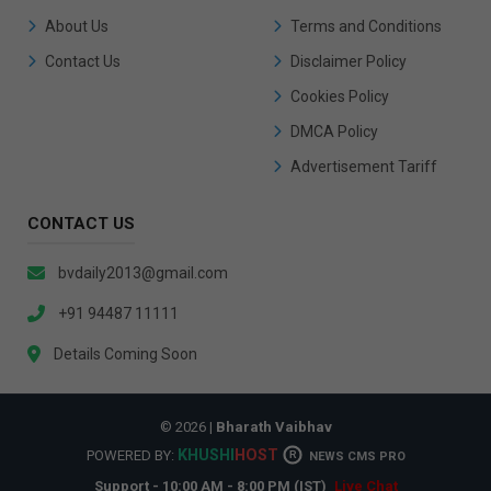
About Us
Terms and Conditions
Contact Us
Disclaimer Policy
Cookies Policy
DMCA Policy
Advertisement Tariff
CONTACT US
bvdaily2013@gmail.com
+91 94487 11111
Details Coming Soon
© 2026 |
Bharath Vaibhav
KHUSHI
HOST
POWERED BY:
R
NEWS CMS PRO
Support - 10:00 AM - 8:00 PM (IST)
Live Chat