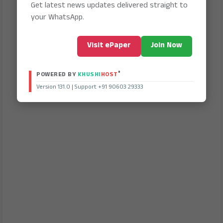
Get latest news updates delivered straight to
your WhatsApp.
Visit ePaper
Join Now
®
POWERED BY
KHUSHI
HOST
Version 131.0 | Support +91 90603 29333