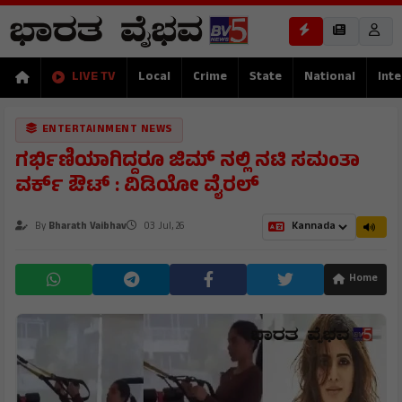
LIVE TV
Local
Crime
State
National
Inte
ENTERTAINMENT NEWS
ಗರ್ಭಿಣಿಯಾಗಿದ್ದರೂ ಜಿಮ್ ನಲ್ಲಿ ನಟಿ ಸಮಂತಾ
ವರ್ಕ್ ಔಟ್ : ವಿಡಿಯೋ ವೈರಲ್
By
Bharath Vaibhav
03 Jul, 26
Home