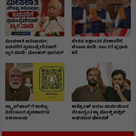
ಮೀಸಲಾತಿ ಅನಿವಾರ್ಯ,
ದೇಶದ ಲಕ್ಷಾಂತರ ನೇಕಾರರಿಗೆ
ಬಡವರಿಗೆ ಸ್ವಯಂಪ್ರೇರಿತವಾಗಿ
ಬೆಂಬಲ ನೀಡಿ : Gen Zಗೆ ಪ್ರಧಾನಿ
ತ್ಯಾಗ ಮಾಡಿ : ಮೋಹನ್ ಭಾಗವತ್
ಕರೆ
ಸ್ನ್ಯಾಪ್‌ಚಾಟ್‌'ಗೆ ಕಾಲಿಟ್ಟ
ಕಾಕ್ರೋಚ್ ಜನತಾ ಪಾರ್ಟಿಯಿಂದ
ವಿದೇಶಾಂಗ ವ್ಯವಹಾರಗಳ
ದೇಶಾದ್ಯಂತ ಕ್ಯಾ ಬೋಲ್ತಿ ಪಬ್ಲಿಕ್
ಸಚಿವಾಲಯ
ಅಭಿಯಾನ ಘೋಷಣೆ