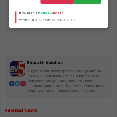
®
POWERED BY
KHUSHI
HOST
Version 131.0 | Support +91 90603 29333
Bharath Vaibhav
is Digital Online Newspaper, Publishing Platform
From INDIA. Karnataka, National & International,
Updates including Politics, Business, Crime,
Education, Sports, Science, Current Affairs. Latest
Breaking News From India & Around the World.
Related News