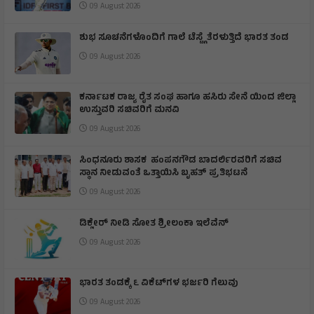
09 August 2026
ಶುಭ ಸೂಚನೆಗಳೊಂದಿಗೆ ಗಾಲೆ ಟೆಸ್ಟ್ಗೆ ತೆರಳುತ್ತಿದೆ ಭಾರತ ತಂಡ
09 August 2026
ಕರ್ನಾಟಕ ರಾಜ್ಯ ರೈತ ಸಂಘ ಹಾಗೂ ಹಸಿರು ಸೇನೆ ಯಿಂದ ಜಿಲ್ಲಾ
ಉಸ್ತುವರಿ ಸಚಿವರಿಗೆ ಮನವಿ
09 August 2026
ಸಿಂಧನೂರು ಶಾಸಕ ಹಂಪನಗೌಡ ಬಾದರ್ಲಿರವರಿಗೆ ಸಚಿವ
ಸ್ಥಾನ ನೀಡುವಂತೆ ಒತ್ತಾಯಿಸಿ ಬೃಹತ್ ಪ್ರತಿಭಟನೆ
09 August 2026
ಡಿಕ್ಲೇರ್ ನೀಡಿ ಸೋತ ಶ್ರೀಲಂಕಾ ಇಲೆವೆನ್
09 August 2026
ಭಾರತ ತಂಡಕ್ಕೆ ೬ ವಿಕೆಟ್‌ಗಳ ಭರ್ಜರಿ ಗೆಲುವು
09 August 2026