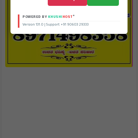
®
POWERED BY
KHUSHI
HOST
Version 131.0 | Support +91 90603 29333