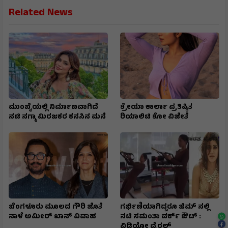
Related News
ಮುಂಬೈಯಲ್ಲಿ ನಿರ್ಮಾಣವಾಗಿದೆ
ಶ್ರೇಯಾ ಕಾರ್ಲಾ ಪ್ರತಿಷ್ಠಿತ
ನಟಿ ನಗ್ಮಾ ಮಿರಜಕರ ಕನಸಿನ ಮನೆ
ರಿಯಾಲಿಟಿ ಶೋ ವಿಜೇತೆ
ಬೆಂಗಳೂರು ಮೂಲದ ಗೌರಿ ಜೊತೆ
ಗರ್ಭಿಣಿಯಾಗಿದ್ದರೂ ಜಿಮ್ ನಲ್ಲಿ
ನಾಳೆ ಅಮೀರ್ ಖಾನ್ ವಿವಾಹ
ನಟಿ ಸಮಂತಾ ವರ್ಕ್ ಔಟ್ :
ವಿಡಿಯೋ ವೈರಲ್