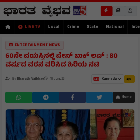
LIVE TV
Local
Crime
State
National
Inte
ENTERTAINMENT NEWS
60ನೇ ವಯಸ್ಸಿನಲ್ಲಿ ಪೇಸ್ ಬುಕ್ ಲವ್ : 80
ವರ್ಷದ ವರನ ವರಿಸಿದ ಹಿರಿಯ ನಟಿ
By
Bharath Vaibhav
18 Jun, 26
Home