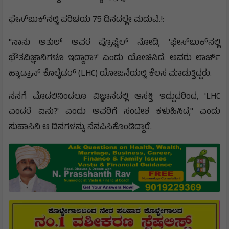
ಫೇಸ್‌ಬುಕ್‌ನಲ್ಲಿ ಪರಿಚಯ 75 ದಿನದಲ್ಲೇ ಮದುವೆ.!:
"ನಾನು ಅತುಲ್ ಅವರ ಪ್ರೊಫೈಲ್ ನೋಡಿ, 'ಫೇಸ್‌ಬುಕ್‌ನಲ್ಲಿ
ಭೌತವಿಜ್ಞಾನಿಗಳೂ ಇದ್ದಾರಾ?' ಎಂದು ಯೋಚಿಸಿದೆ. ಅವರು ಲಾರ್ಜ್
ಹ್ಯಾಡ್ರಾನ್ ಕೊಲೈಡರ್ (LHC) ಯೋಜನೆಯಲ್ಲಿ ಕೆಲಸ ಮಾಡುತ್ತಿದ್ದರು.
ನನಗೆ ಮೊದಲಿನಿಂದಲೂ ವಿಜ್ಞಾನದಲ್ಲಿ ಆಸಕ್ತಿ ಇದ್ದುದರಿಂದ, 'LHC
ಎಂದರೆ ಏನು?' ಎಂದು ಅವರಿಗೆ ಸಂದೇಶ ಕಳುಹಿಸಿದೆ," ಎಂದು
ಸುಹಾಸಿನಿ ಆ ದಿನಗಳನ್ನು ನೆನಪಿಸಿಕೊಂಡಿದ್ದಾರೆ.