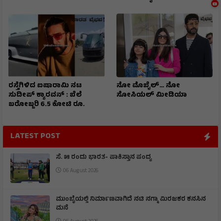
ರಸ್ತೆಗಿಳಿದ ಐಷಾರಾಮಿ ನಟ
ನೋ ಮೊಬೈಲ್… ನೋ
ಸುದೀಪ್ ಕ್ಯಾರವನ್ : ಬೆಲೆ
ಸೋಸಿಯಲ್ ಮೀಡಿಯಾ
ಬರೋಬ್ಬರಿ 6.5 ಕೋಟಿ ರೂ.
LATEST POST
ಸೆ. ೫ ರಂದು ಭಾರತ- ಪಾಕಿಸ್ತಾನ ಪಂದ್ಯ
06 August 2026
ಮುಂಬೈಯಲ್ಲಿ ನಿರ್ಮಾಣವಾಗಿದೆ ನಟಿ ನಗ್ಮಾ ಮಿರಜಕರ ಕನಸಿನ
ಮನೆ