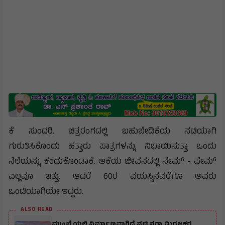
ಕೆ ಸುಂದರಿ. ಚಿತ್ರರಂಗದಲ್ಲಿ ಬಹುಬೇಡಿಕೆಯ ನಟಿಯಾಗಿ
ಗುರುತಿಸಿಕೊಂಡು ಹತ್ತಾರು ಪಾತ್ರಗಳನ್ನು ನಿಭಾಯಿಸುತ್ತಾ ಒಂದು
ನೆಲೆಯನ್ನು ಕಂಡುಕೊಂಡಾಕೆ. ಆಕೆಯ ಜೀವನದಲ್ಲಿ ನೇಮ್‌ - ಫೇಮ್‌
ಎಲ್ಲವೂ ಇತ್ತು. ಆದರೆ 60ರ ವಯಸ್ಸಿನವರೆಗೂ ಅವರು
ಒಂಟಿಯಾಗಿಯೇ ಇದ್ದರು.
ALSO READ
ಮುಂಬೈಯಲ್ಲಿ ನಿರ್ಮಾಣವಾಗಿದೆ ನಟಿ ನಗ್ಮಾ ಮಿರಜಕರ