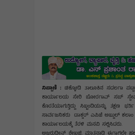
ನಿಪ್ಪಾಣಿ :
ಚಿಕ್ಕೋಡಿ ತಾಲೂಕಿನ ಸದಲಗಾ ಪಟ್ಟ
ಕಾರ್ಯಾಲಯ ಸೇರಿ ಬೋರಗಾವ್ ಸಬ್ ಸ್ಟೇಷನ್
ಕೊರತೆಯಾಗುತ್ತಿದ್ದು ಸಿಬ್ಬಂದಿಯನ್ನು ತಕ್ಷಣ 
ಸಾರ್ವಜನಿಕರು ಡಾಕ್ಟರ್ ಎಪಿಜೆ ಅಬ್ದುಲ್ ಕ
ಕಾರ್ಯಾಲಯಕ್ಕೆ ತೆರಳಿ ಮನವಿ ಸಲ್ಲಿಸಿದರು. ಈ
ಅಜರುದ್ದೀನ್ ಶೇಖಜಿ. ಮಾತನಾಡಿ ಈಗಾಗಲೇ ಹಲವ