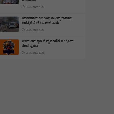
ಬಸವರಾಜ್
06 August 2026
ಯಮಕನಮರಡಿಯಲ್ಲಿ ನಿಂತಿದ್ದ ಕಾರಿನಲ್ಲಿ
ಆಕಸ್ಮಿಕ ಬೆಂಕಿ : ಚಾಲಕ ಪಾರು
06 August 2026
ಪಾಕ್ ವಿರುದ್ಧದ ಟೆಸ್ಟ್ ಸರಣಿಗೆ ಇಂಗ್ಲೆAಡ್
ತಂಡ ಪ್ರಕಟ
06 August 2026