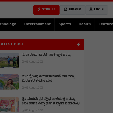
STORIES
EPAPER
LOGIN
chnology
Entertainment
Sports
Health
Featur
LATEST POST
ಸೆ. ೫ ರಂದು ಭಾರತ- ಪಾಕಿಸ್ತಾನ ಪಂದ್ಯ
06 August 2026
ಮುಂಬೈಯಲ್ಲಿ ನಿರ್ಮಾಣವಾಗಿದೆ ನಟಿ ನಗ್ಮಾ
ಮಿರಜಕರ ಕನಸಿನ ಮನೆ
06 August 2026
ಶ್ರೀ ವೆಂಕಟೇಶ್ವರ ಪ್ರೌಢ ಶಾಲೆಯಲ್ಲಿ 8 ಮತ್ತು
9ನೇ ತರಗತಿ ವಿದ್ಯಾರ್ಥಿಗಳ ಸ್ವಾಗತ ಸಮಾರಂಭ
06 August 2026