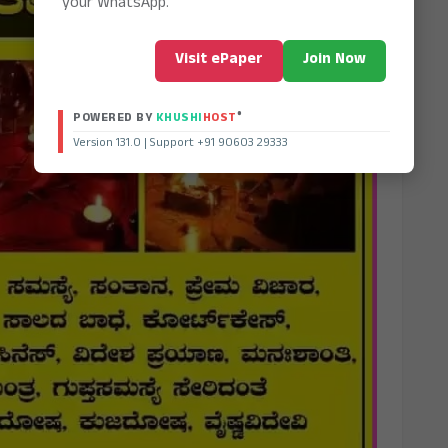
your WhatsApp.
Visit ePaper
Join Now
®
POWERED BY
KHUSHI
HOST
Version 131.0 | Support +91 90603 29333