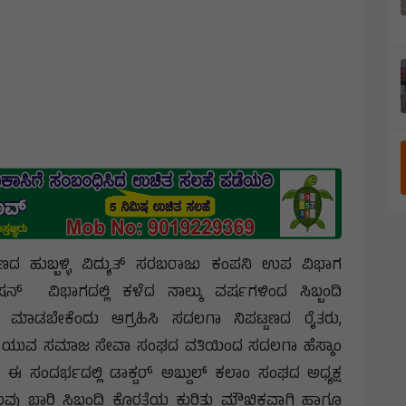
ಣದ ಹುಬ್ಬಳ್ಳಿ ವಿದ್ಯುತ್ ಸರಬರಾಜು ಕಂಪನಿ ಉಪ ವಿಭಾಗ
 ವಿಭಾಗದಲ್ಲಿ ಕಳೆದ ನಾಲ್ಕು ವರ್ಷಗಳಿಂದ ಸಿಬ್ಬಂದಿ
ಭರ್ತಿ ಮಾಡಬೇಕೆಂದು ಆಗ್ರಹಿಸಿ ಸದಲಗಾ ನಿಪಟ್ಟಣದ ರೈತರು,
ಲಾಂ ಯುವ ಸಮಾಜ ಸೇವಾ ಸಂಘದ ವತಿಯಿಂದ ಸದಲಗಾ ಹೆಸ್ಕಾಂ
 ಸಂದರ್ಭದಲ್ಲಿ ಡಾಕ್ಟರ್ ಅಬ್ದುಲ್ ಕಲಾಂ ಸಂಘದ ಅಧ್ಯಕ್ಷ
ು ಬಾರಿ ಸಿಬ್ಬಂದಿ ಕೊರತೆಯ ಕುರಿತು ಮೌಖಿಕವಾಗಿ ಹಾಗೂ