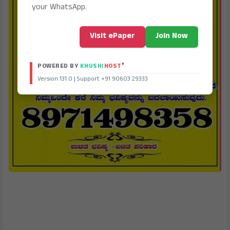
your WhatsApp.
Visit ePaper
Join Now
®
POWERED BY
KHUSHI
HOST
Version 131.0 | Support +91 90603 29333