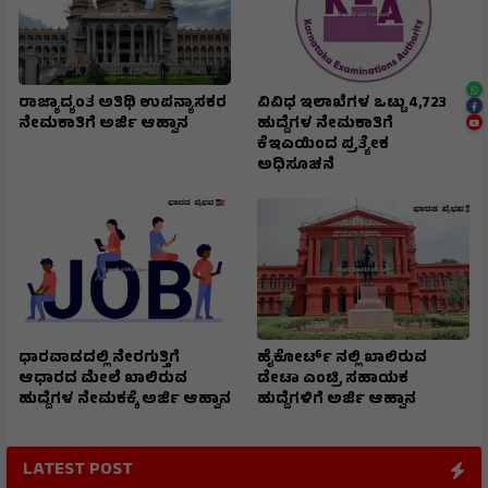
ರಾಜ್ಯಾದ್ಯಂತ ಅತಿಥಿ ಉಪನ್ಯಾಸಕರ
ವಿವಿಧ ಇಲಾಖೆಗಳ ಒಟ್ಟು 4,723
ನೇಮಕಾತಿಗೆ ಅರ್ಜಿ ಆಹ್ವಾನ
ಹುದ್ದೆಗಳ ನೇಮಕಾತಿಗೆ
ಕೆಇಎಯಿಂದ ಪ್ರತ್ಯೇಕ
ಅಧಿಸೂಚನೆ
ಧಾರವಾಡದಲ್ಲಿ ನೇರಗುತ್ತಿಗೆ
ಹೈಕೋರ್ಟ್ ನಲ್ಲಿ ಖಾಲಿರುವ
ಆಧಾರದ ಮೇಲೆ ಖಾಲಿರುವ
ಡೇಟಾ ಎಂಟ್ರಿ ಸಹಾಯಕ
ಹುದ್ದೆಗಳ ನೇಮಕಕ್ಕೆ ಅರ್ಜಿ ಆಹ್ವಾನ
ಹುದ್ದೆಗಳಿಗೆ ಅರ್ಜಿ ಆಹ್ವಾನ
LATEST POST