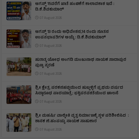
ಆಗಸ್ಟ್ 15ವರೆಗೆ ಖಾತೆ ಹಂಚಿಕೆಗೆ ಕಾಲಾವಕಾಶ ಇದೆ :
ಡಿ.ಕೆ.ಶಿವಕುಮಾರ್
07 August 2026
ಆಗಸ್ಟ್ 13 ರಂದು ಅಧಿವೇಶನ,14 ರಂದು ನೂತನ
ಉಪಸಭಾಪತಿಗಳ ಆಯ್ಕೆ : ಡಿ.ಕೆ.ಶಿವಕುಮಾರ್
07 August 2026
ಹುತಾತ್ಮ ಯೋಧ ಅಂಗಡಿ ಮಂಜುನಾಥ ನಾಯಕ ಸಾದಾಪುರ
ಪುಣ್ಯ ಸ್ಮರಣೆ
07 August 2026
​ಶ್ರೀ ಕ್ಷೇತ್ರ ಪರಕನಹಟ್ಟಿಯಿಂದ ಹುಬ್ಬಳ್ಳಿಗೆ ಪ್ರಥಮ ವರ್ಷದ
ಸಿದ್ಧಾರೂಢ ಪಾದಯಾತ್ರೆ: ಭಕ್ತಿಪರವಶತೆಯಿಂದ ಚಾಲನೆ
07 August 2026
ಶ್ರೀ ಮಹರ್ಷಿ ವಾಲ್ಮೀಕಿ ವೃತ್ತ ನಿರ್ಮಾಣಕ್ಕೆ ಸ್ಥಳ ಪರಿಶೀಲಿಸಿದ :
ಶಾಸಕ ಜಿ.ಹಂಪಯ್ಯ ನಾಯಕ ಸಾಹುಕಾರ
07 August 2026