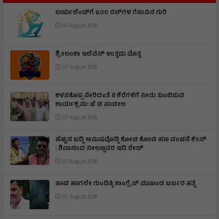
ಐರ್ಯಲೆಂಡ್‌ಗೆ ೩೦೦ ರನ್‌ಗಳ ಗೆಲುವಿನ ಗುರಿ
07 August 2026
ಶ್ರೀಲಂಕಾ ಇಲೆವೆನ್ ಉತ್ತಮ ಮೊತ್ತ
07 August 2026
ಕಳಸಕೊಪ್ಪ ಸೇರಿದಂತೆ 8 ಕೆರೆಗಳಿಗೆ ನೀರು ತುಂಬಿಸುವ
ಕಾರ್ಯಕ್ರಮ: ಜೆ ಟಿ ಪಾಟೀಲ
07 August 2026
ಹೆಚ್ಚಿನ ಬಡ್ಡಿ ಆಮಿಷವೊಡ್ಡಿ ಕೋಟಿ ಕೋಟಿ ಹಣ ವಂಚನೆ ಕೇಸ್
: ಶಿವಾನಂದ ನೀಲಣ್ಣವರ ಇಡಿ ರೇಡ್
07 August 2026
ಹಾಡ ಹಾಗಲೇ ಗುಂಡಿಕ್ಕಿ ಕಾಂಗ್ರೆಸ್ ಮುಖಂಡ ಬರ್ಬರ ಹತ್ಯೆ
07 August 2026