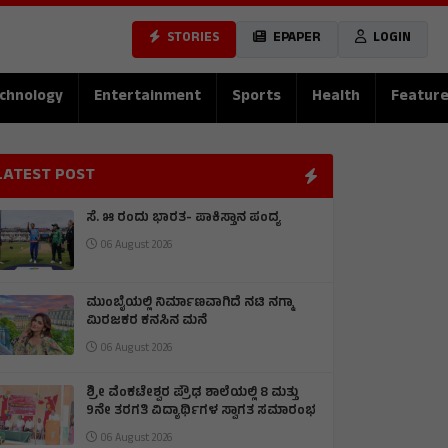
STORIES
EPAPER
LOGIN
chnology
Entertainment
Sports
Health
Featur
LATEST POST
ಸೆ. ೫ ರಂದು ಭಾರತ- ಪಾಕಿಸ್ತಾನ ಪಂದ್ಯ
06 August 2026
ಮುಂಬೈಯಲ್ಲಿ ನಿರ್ಮಾಣವಾಗಿದೆ ನಟಿ ನಗ್ಮಾ
ಮಿರಜಕರ ಕನಸಿನ ಮನೆ
06 August 2026
ಶ್ರೀ ವೆಂಕಟೇಶ್ವರ ಪ್ರೌಢ ಶಾಲೆಯಲ್ಲಿ 8 ಮತ್ತು
9ನೇ ತರಗತಿ ವಿದ್ಯಾರ್ಥಿಗಳ ಸ್ವಾಗತ ಸಮಾರಂಭ
06 August 2026