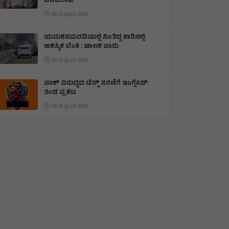
ಬಸವರಾಜ್
06 August 2026
ಯಮಕನಮರಡಿಯಲ್ಲಿ ನಿಂತಿದ್ದ ಕಾರಿನಲ್ಲಿ
ಆಕಸ್ಮಿಕ ಬೆಂಕಿ : ಚಾಲಕ ಪಾರು
06 August 2026
ಪಾಕ್ ವಿರುದ್ಧದ ಟೆಸ್ಟ್ ಸರಣಿಗೆ ಇಂಗ್ಲೆAಡ್
ತಂಡ ಪ್ರಕಟ
06 August 2026