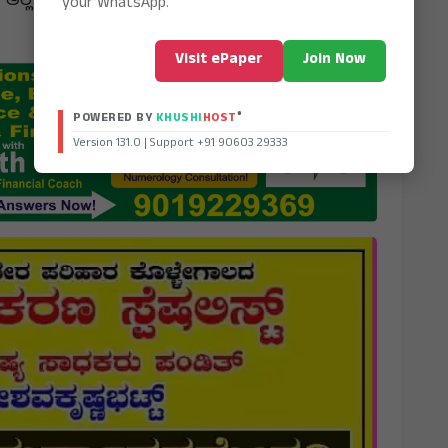
ಅಲ್ಲ ಸಮಸ್ಯೆ ಬಗೆಹರಿಯುವವರೆಗೂ ಪಾಲಿಸುತ್ತೇವೆ ಎಂದು
your WhatsApp.
Visit ePaper
Join Now
®
POWERED BY
KHUSHI
HOST
Version 131.0 | Support +91 90603 29333