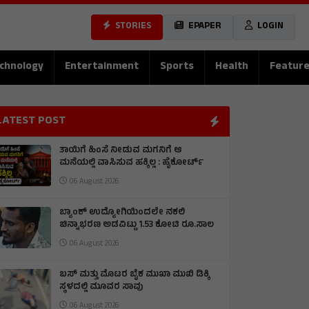
STORIES
EPAPER
LOGIN
chnology
Entertainment
Sports
Health
Featur
LATEST POST
ತಾಯಿಗೆ ಹಿಂಸೆ ನೀಡುವ ಮಗನಿಗೆ ಆ
ಮನೆಯಲ್ಲಿ ವಾಸಿಸುವ ಹಕ್ಕಿಲ್ಲ : ಹೈಕೋರ್ಟ್
06 August 2026
ಬ್ಯಾಂಕ್‌ ಉದ್ಯೋಗಿಯಿಂದಲೇ ನಕಲಿ
ಚಿನ್ನಾಭರಣ ಅಡವಿಟ್ಟು 1.53 ಕೋಟಿ ರೂ.ಸಾಲ
06 August 2026
ಬಸ್ ಮತ್ತು ಮೊಟರ ಬೈಕ ಮುಖಾ ಮುಖಿ‌ ಡಿಕ್ಕಿ
ಸ್ಥಳದಲ್ಲಿ ಮೂವರ ಸಾವು
06 August 2026