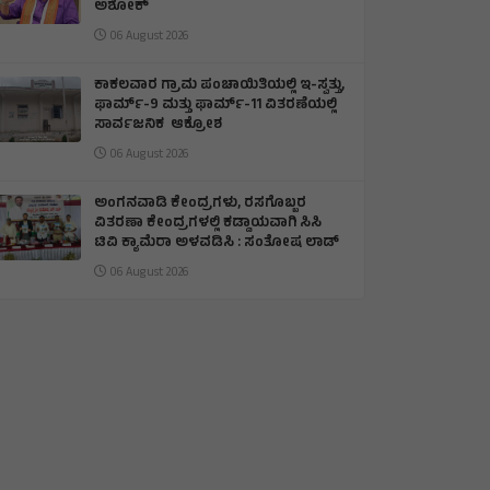
ಅಶೋಕ್
06 August 2026
ಕಾಕಲವಾರ ಗ್ರಾಮ ಪಂಚಾಯಿತಿಯಲ್ಲಿ ಇ-ಸ್ವತ್ತು,
ಫಾರ್ಮ್-9 ಮತ್ತು ಫಾರ್ಮ್-11 ವಿತರಣೆಯಲ್ಲಿ
ಸಾರ್ವಜನಿಕ ಆಕ್ರೋಶ
06 August 2026
ಅಂಗನವಾಡಿ ಕೇಂದ್ರಗಳು, ರಸಗೊಬ್ಬರ
ವಿತರಣಾ ಕೇಂದ್ರಗಳಲ್ಲಿ ಕಡ್ಡಾಯವಾಗಿ ಸಿಸಿ
ಟಿವಿ ಕ್ಯಾಮೆರಾ ಅಳವಡಿಸಿ : ಸಂತೋಷ ಲಾಡ್
06 August 2026