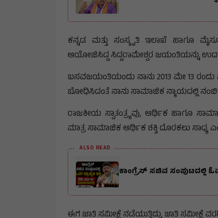
ಕನ್ನಡ ಮತ್ತು ಸಂಸ್ಕೃತಿ ಇಲಾಖೆ ಹಾಗೂ ಮೈಸೂ
ಆಯೋಜಿಸಿದ್ದ ಸಿದ್ದರಾಮೇಶ್ವರ ಜಯಂತಿಯನ್ನು ಉದ್
ಬಸವಜಯಂತಿಯಂದು ನಾನು 2013 ಮೇ 13 ರಂದು ನಾ
ಬೋಧಿಸಿದಂತೆ ನಾನು ಸಾಮಾಜಿಕ ನ್ಯಾಯದಲ್ಲಿ ನಂಬಿಕೆ
ರಾಜಕೀಯ ಸ್ವಾತಂತ್ರ್ಯವು, ಆರ್ಥಿಕ ಹಾಗೂ ಸಾಮಾಜಿ
ಮಾತ್ರ ಸಾಮಾಜಿಕ ಆರ್ಥಿಕ ಶಕ್ತಿ ದೊರಕಲು ಸಾಧ್ಯ ಎ
ALSO READ
ಕಾಂಗ್ರೆಸ್ ಸಚಿವ ಸಂಪುಟದಲ್ಲಿ ಓ
ಈಗ ಜಾತಿ ಸಮೀಕ್ಷೆ ನಡೆಯುತ್ತಿದ್ದು, ಜಾತಿ ಸಮೀಕ