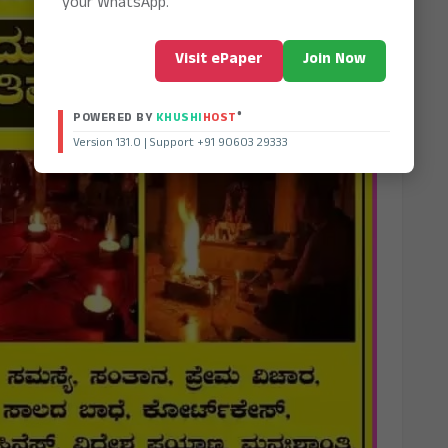
your WhatsApp.
Visit ePaper
Join Now
®
POWERED BY
KHUSHI
HOST
Version 131.0 | Support +91 90603 29333