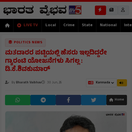
LIVE TV
Local
Crime
State
National
Inte
POLITICS NEWS
ಮತದಾರರ ಪಟ್ಟಿಯಲ್ಲಿ ಹೆಸರು ಇಲ್ಲದಿದ್ದರೇ
ಗ್ಯಾರಂಟಿ ಯೋಜನೆಗಳು ಸಿಗಲ್ಲ :
ಡಿ.ಕೆ.ಶಿವಕುಮಾರ್
By
Bharath Vaibhav
30 Jun, 26
Home