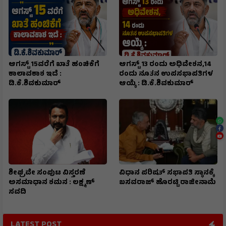
ಆಗಸ್ಟ್ 15ವರೆಗೆ ಖಾತೆ ಹಂಚಿಕೆಗೆ
ಆಗಸ್ಟ್ 13 ರಂದು ಅಧಿವೇಶನ,14
ಕಾಲಾವಕಾಶ ಇದೆ :
ರಂದು ನೂತನ ಉಪಸಭಾಪತಿಗಳ
ಡಿ.ಕೆ.ಶಿವಕುಮಾರ್
ಆಯ್ಕೆ : ಡಿ.ಕೆ.ಶಿವಕುಮಾರ್
ಶೀಘ್ರವೇ ಸಂಪುಟ ವಿಸ್ತರಣೆ
ವಿಧಾನ ಪರಿಷತ್ ಸಭಾಪತಿ ಸ್ಥಾನಕ್ಕೆ
ಅಸಮಾಧಾನ ಶಮನ : ಲಕ್ಷ್ಮಣ್
ಬಸವರಾಜ್ ಹೊರಟ್ಟಿ ರಾಜೀನಾಮೆ
ಸವದಿ
LATEST POST