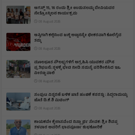
ಆಗಸ್ಟ್ 15, 16 ರಂದು ಶ್ರೀ ಉಡುಸಲಮ್ಮ ದೇವಿಯವರ
ನೇತ್ರೋನ್ಮಿಲನ‌ ಕಾರ್ಯಕ್ರಮ
08 August 2026
ಆಸ್ತಿಗಾಗಿ ಕಲ್ಲಿನಿಂದ ಜಜ್ಜಿ ಅಣ್ಣನನ್ನೇ ಭೀಕರವಾಗಿ ಕೊಲೆಗೈದ
ತಮ್ಮ
08 August 2026
ಮೂಲಭೂತ ಸೌಲಭ್ಯಗಳಿಗೆ ಆಗ್ರಹಿಸಿ ಯುವಕರ ಮೌನ
ಪ್ರತಿಭಟನೆ; ಸ್ಥಳಕ್ಕೆ ಭೇಟಿ ನೀಡಿ ಸಮಸ್ಯೆ ಪರಿಶೀಲಿಸಿದ ಇಒ
ವೀರಣ್ಣ ವಾಲಿ
08 August 2026
ಸಂಪುಟ ವಿಸ್ತರಣೆ ಬಳಿಕ ಖಾತೆ ಹಂಚಿಕೆ ಕಸರತ್ತು : ಸಿದ್ದರಾಮಯ್ಯ
ಜೊತೆ ಡಿ.ಕೆ.ಶಿ ಮಿಟಿಂಗ್
08 August 2026
​ಕಾಯಕವೇ ಕೈಲಾಸವೆಂದ ನಿಸ್ಸ್ವಾರ್ಥ ಸೇವಕ: ಶ್ರೀ ಶಿವಪ್ಪ
ತಳವಾರ ಅವರಿಗೆ ಭಾವಪೂರ್ಣ ಶುಭಕೋರಿಕೆ