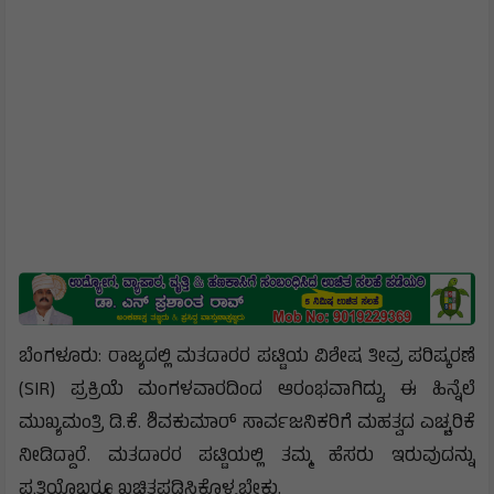
ಬೆಂಗಳೂರು: ರಾಜ್ಯದಲ್ಲಿ ಮತದಾರರ ಪಟ್ಟಿಯ ವಿಶೇಷ ತೀವ್ರ ಪರಿಷ್ಕರಣೆ
(SIR) ಪ್ರಕ್ರಿಯೆ ಮಂಗಳವಾರದಿಂದ ಆರಂಭವಾಗಿದ್ದು, ಈ ಹಿನ್ನೆಲೆ
ಮುಖ್ಯಮಂತ್ರಿ ಡಿ.ಕೆ. ಶಿವಕುಮಾರ್ ಸಾರ್ವಜನಿಕರಿಗೆ ಮಹತ್ವದ ಎಚ್ಚರಿಕೆ
ನೀಡಿದ್ದಾರೆ. ಮತದಾರರ ಪಟ್ಟಿಯಲ್ಲಿ ತಮ್ಮ ಹೆಸರು ಇರುವುದನ್ನು
ಪ್ರತಿಯೊಬ್ಬರೂ ಖಚಿತಪಡಿಸಿಕೊಳ್ಳಬೇಕು.