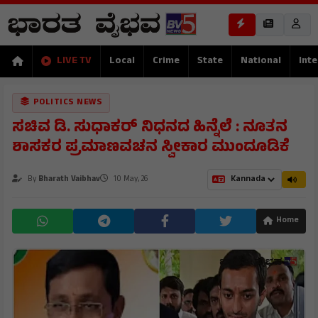
LIVE TV
Local
Crime
State
National
Inte
POLITICS NEWS
ಸಚಿವ ಡಿ. ಸುಧಾಕರ್ ನಿಧನದ ಹಿನ್ನೆಲೆ : ನೂತನ
ಶಾಸಕರ ಪ್ರಮಾಣವಚನ ಸ್ವೀಕಾರ ಮುಂದೂಡಿಕೆ
By
Bharath Vaibhav
10 May, 26
Home