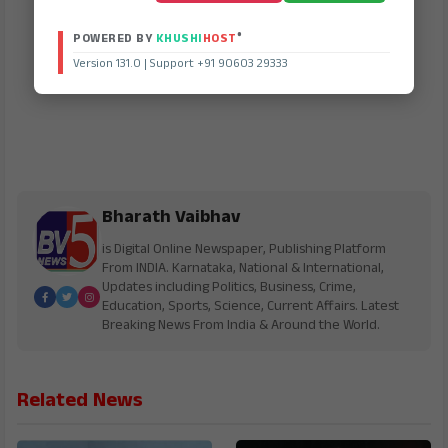
®
POWERED BY
KHUSHI
HOST
Version 131.0 | Support +91 90603 29333
Bharath Vaibhav
is Digital Online Newspaper, Publishing Platform
From INDIA. Karnataka, National & International,
Updates including Politics, Business, Crime,
Education, Sports, Science, Current Affairs. Latest
Breaking News From India & Around the World.
Related News