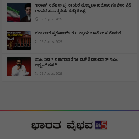
ಇರಾನ್‌ ಸರ್ವೋಚ್ಚ ನಾಯಕ ಮೊಜ್ತಬಾ ಖಮೇನಿ ಗಂಭೀರ ಸ್ಥಿತಿ
: ಅವರ ಹುತಾತ್ಮತೆಯ ಸುದ್ದಿ ಶೀಘ್ರ
08 August 2026
ಕರ್ನಾಟಕ ಹೈಕೋರ್ಟ್ ಗೆ 6 ನ್ಯಾಯಮೂರ್ತಿಗಳ ನೇಮಕ
08 August 2026
ಮುಂದಿನ 7 ವರ್ಷದವರೆಗೂ ಡಿ.ಕೆ ಶಿವಕುಮಾರ್ ಸಿಎಂ :
ಲಕ್ಷ್ಮಣ್ ಸವದಿ
08 August 2026