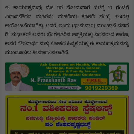
ಈ ಕಾರ್ಯಕ್ರಮವು ಮೇ 11ರ ಸೋಮವಾರ ಬೆಳಗ್ಗೆ 10 ಗಂಟೆಗೆ
ವಿಧಾನಸೌಧದ ಮೂರನೇ ಮಹಡಿಯ ಕೊಠಡಿ ಸಂಖ್ಯೆ 334ರಲ್ಲಿ
ಆಯೋಜನೆಯಾಗಿತ್ತು. ಆದರೆ, ಇಂದು (ಭಾನುವಾರ) ಮುಂಜಾನೆ ಸಚಿವ
ಡಿ. ಸುಧಾಕರ್ ಅವರು ಬೆಂಗಳೂರಿನ ಆಸ್ಪತ್ರೆಯಲ್ಲಿ ನಿಧನರಾದ ಕಾರಣ,
ಅವರ ಗೌರವಾರ್ಥ ಮತ್ತು ಶೋಕದ ಹಿನ್ನೆಲೆಯಲ್ಲಿ ಈ ಕಾರ್ಯಕ್ರಮವನ್ನು
ಮುಂದೂಡಲು ತೀರ್ಮಾನಿಸಲಾಗಿದೆ.