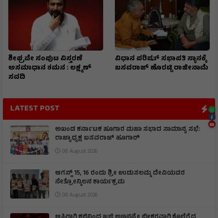
ಶೀಘ್ರವೇ ಸಂಪುಟ ವಿಸ್ತರಣೆ
ವಿಧಾನ ಪರಿಷತ್ ಸಭಾಪತಿ ಸ್ಥಾನಕ್ಕೆ
ಅಸಮಾಧಾನ ಶಮನ : ಲಕ್ಷ್ಮಣ್
ಬಸವರಾಜ್ ಹೊರಟ್ಟಿ ರಾಜೀನಾಮೆ
ಸವದಿ
LATEST POST
ಅಖಂಡ ಕರ್ನಾಟಕ ಹೂಗಾರ ಮಹಾ ಸಭಾದ ಸಾಮಾನ್ಯ ಸಭೆ:
ರಾಜ್ಯಾಧ್ಯಕ್ಷ ಬಸವರಾಜ್ ಹೂಗಾರ್
08 August 2026
ಆಗಸ್ಟ್ 15, 16 ರಂದು ಶ್ರೀ ಉಡುಸಲಮ್ಮ ದೇವಿಯವರ
ನೇತ್ರೋನ್ಮಿಲನ‌ ಕಾರ್ಯಕ್ರಮ
08 August 2026
ಆಸ್ತಿಗಾಗಿ ಕಲ್ಲಿನಿಂದ ಜಜ್ಜಿ ಅಣ್ಣನನ್ನೇ ಭೀಕರವಾಗಿ ಕೊಲೆಗೈದ