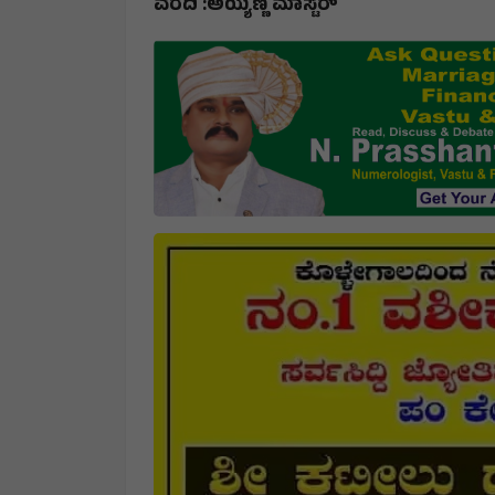
ವರದಿ :ಅಯ್ಯಣ್ಣ ಮಾಸ್ಟರ್