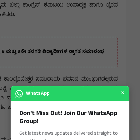
ಿಮ ಜಿಲ್ಲಾ ಕಾಂಗ್ರೆಸ್ ಕಮಿಟಿಯ ಉಪಾಧ್ಯಕ್ಷ ಹಾಗೂ ಭೈರವ
ೇಳಿದರು.
್ಲಿ 8 ಮತ್ತು 9ನೇ ತರಗತಿ ವಿದ್ಯಾರ್ಥಿಗಳ ಸ್ವಾಗತ ಸಮಾರಂಭ
ರ್ಕಲ್‌ನ ಕಾಲಭೈರವೇಶ್ವರ ಸಮುದಾಯ ಭವನದ ಮುಂಭಾಗದಲ್ಲಿರುವ
ಯಲ್ಲಿ ಮಾತನಾಡಿದ ಅವರು, "ನಮ್ಮ ಶಾಸಕರಿಗೆ ನಾವು ಬಲಗೈ
×
WhatsApp
 ಮಾಡಲು ಸಾಧ್ಯವಿಲ್ಲ. ಅವರಿಗೆ ತಾಕತ್ತಿದ್ದರೆ ನಮ್ಮ ಶಾಸಕರು
ಹಾಗೂ ಜನಪರ ಕೆಲಸಗಳನ್ನು ಮಾಡಿ ತೋರಿಸಲಿ" ಎಂದು ಸವಾಲು
Don't Miss Out! Join Our WhatsApp
Group!
Get latest news updates delivered straight to