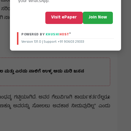
್ಸ್ ಮಂಜುನಾಥ್, "ಕೆಲವರನ್ನು ಹೊರತುಪಡಿಸಿದರೆ ಲಿಖಿತ್ ಗೌಡ
your WhatsApp.
ಿಯಾದ ಮಾಹಿತಿ ನೀಡುತ್ತಿಲ್ಲ. ನಾನು ಪಕ್ಷದಲ್ಲಿ ಅವರಿಗಿಂತ
Visit ePaper
Join Now
 ನಾವು ದೃಢವಾಗಿ ನಿಂತಿದ್ದೇವೆ" ಎಂದು ಹೇಳಿದರು.
®
POWERED BY
KHUSHI
HOST
Version 131.0 | Support +91 90603 29333
ಾಲ ಮತ್ತು ಎರಡು ನಾಲಿಗೆ ಉಳ್ಳ ಆಡು ಮರಿ ಜನನ
್ಯ ಗಟ್ಟಿಯಾಗಿದೆ. ಅವರ ಗೆಲುವಿಗಾಗಿ ಕಾರ್ಯಕರ್ತರೆಲ್ಲರೂ
ಕಾರಣಕ್ಕೂ ಅವರನ್ನು ಸೋಲಲು ಅವಕಾಶ ನೀಡುವುದಿಲ್ಲ" ಎಂದು