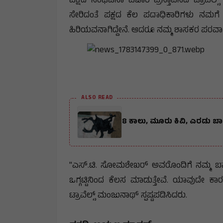
ಪಕ್ಷದ ಸಂಘಟನಾ ವಿಚಾರ ಪ್ರಸ್ತಾಪಿಸಿದ ಟ್ರಾವೆಲ
ಸೇರಿದಂತೆ ಪಕ್ಷದ ಕೆಲ ಪದಾಧಿಕಾರಿಗಳು ನಮಗೆ ಸರ
ಹಿರಿಯವನಾಗಿದ್ದೇನೆ. ಆದರೂ ನಮ್ಮ ಶಾಸಕರ ಪರವಾಗಿ
ALSO READ
8 ಕಾಲು, ಮೂರು ಕಿವಿ, ಎರಡು ಬ
"ಎಸ್.ಟಿ. ಸೋಮಶೇಖರ್ ಅವರೊಂದಿಗೆ ನಮ್ಮ ಬಾಂಧವ
ಒಗ್ಗಟ್ಟಿನಿಂದ ಕೆಲಸ ಮಾಡುತ್ತೇವೆ. ಯಾವುದೇ 
ಟ್ರಾವೆಲ್ಸ್ ಮಂಜುನಾಥ್ ಸ್ಪಷ್ಟಪಡಿಸಿದರು.