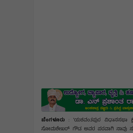
ಬೆಂಗಳೂರು
: 'ಯಶವಂತಪುರ ವಿಧಾನಸಭಾ ಕ್
ಸೋಮಶೇಖರ್ ಗೌಡ ಅವರ ಪರವಾಗಿ ನಾವು ಸದಾ ಬಲ