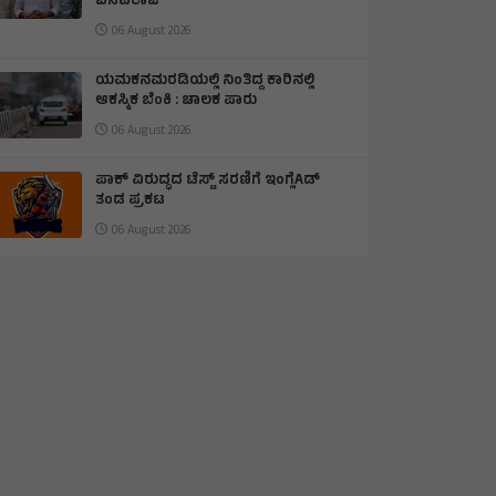
ಬಸವರಾಜ್
06 August 2026
ಯಮಕನಮರಡಿಯಲ್ಲಿ ನಿಂತಿದ್ದ ಕಾರಿನಲ್ಲಿ
ಆಕಸ್ಮಿಕ ಬೆಂಕಿ : ಚಾಲಕ ಪಾರು
06 August 2026
ಪಾಕ್ ವಿರುದ್ಧದ ಟೆಸ್ಟ್ ಸರಣಿಗೆ ಇಂಗ್ಲೆAಡ್
ತಂಡ ಪ್ರಕಟ
06 August 2026