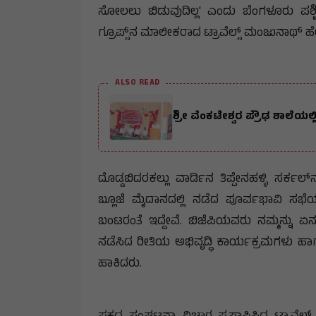
ಸೋಲಲು ಬಿಡುವುದಿಲ್ಲ' ಎಂದು ಬೆಂಗಳೂರು ಪಶ್ಚ
ಗ್ರೂಪ್ಸ್‌ನ ಮಾಲೀಕರಾದ ಟ್ರಾವೆಲ್ಸ್ ಮಂಜುನಾಥ್ ಹ
ALSO READ
ಶ್ರೀ ವೆಂಕಟೇಶ್ವರ ಪ್ರೌಢ ಶಾಲೆಯಲ
ದೊಡ್ಡಬಿದರಕಲ್ಲು ವಾರ್ಡಿನ ತಿಪ್ಪೇನಹಳ್ಳಿ ಸ
ಬ್ಲೂಜೆ ಮೈದಾನದಲ್ಲಿ ನಡೆದ ಪೂರ್ವಭಾವಿ ಸಭೆ
ಬಂಟರಂತೆ ಇದ್ದೇವೆ. ಬಿಜೆಪಿಯವರು ನಮ್ಮನ್ನು ಏನೂ
ನಡೆಸಿದ ರೀತಿಯ ಅಭಿವೃದ್ಧಿ ಕಾರ್ಯಕ್ರಮಗಳು 
ಹಾಕಿದರು.