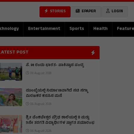
STORIES
EPAPER
LOGIN
chnology
Entertainment
Sports
Health
Featur
LATEST POST
ಸೆ. ೫ ರಂದು ಭಾರತ- ಪಾಕಿಸ್ತಾನ ಪಂದ್ಯ
06 August 2026
ಮುಂಬೈಯಲ್ಲಿ ನಿರ್ಮಾಣವಾಗಿದೆ ನಟಿ ನಗ್ಮಾ
ಮಿರಜಕರ ಕನಸಿನ ಮನೆ
06 August 2026
ಶ್ರೀ ವೆಂಕಟೇಶ್ವರ ಪ್ರೌಢ ಶಾಲೆಯಲ್ಲಿ 8 ಮತ್ತು
9ನೇ ತರಗತಿ ವಿದ್ಯಾರ್ಥಿಗಳ ಸ್ವಾಗತ ಸಮಾರಂಭ
06 August 2026