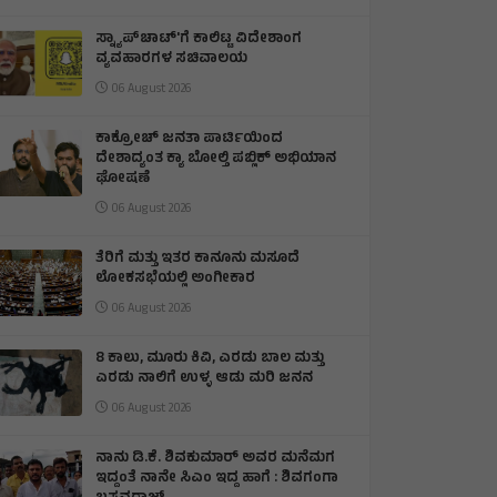
ಸ್ನ್ಯಾಪ್‌ಚಾಟ್‌'ಗೆ ಕಾಲಿಟ್ಟ ವಿದೇಶಾಂಗ
ವ್ಯವಹಾರಗಳ ಸಚಿವಾಲಯ
06 August 2026
ಕಾಕ್ರೋಚ್ ಜನತಾ ಪಾರ್ಟಿಯಿಂದ
ದೇಶಾದ್ಯಂತ ಕ್ಯಾ ಬೋಲ್ತಿ ಪಬ್ಲಿಕ್ ಅಭಿಯಾನ
ಘೋಷಣೆ
06 August 2026
ತೆರಿಗೆ ಮತ್ತು ಇತರ ಕಾನೂನು ಮಸೂದೆ
ಲೋಕಸಭೆಯಲ್ಲಿ ಅಂಗೀಕಾರ
06 August 2026
8 ಕಾಲು, ಮೂರು ಕಿವಿ, ಎರಡು ಬಾಲ ಮತ್ತು
ಎರಡು ನಾಲಿಗೆ ಉಳ್ಳ ಆಡು ಮರಿ ಜನನ
06 August 2026
ನಾನು ಡಿ.ಕೆ. ಶಿವಕುಮಾರ್ ಅವರ ಮನೆಮಗ
ಇದ್ದಂತೆ ನಾನೇ ಸಿಎಂ ಇದ್ದ ಹಾಗೆ : ಶಿವಗಂಗಾ