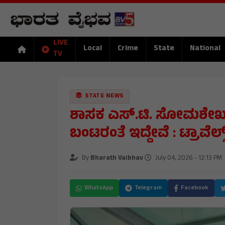
LIVE
Local
Crime
State
National
TV
STATE NEWS
ಶಾಸಕ ಎಸ್.ಟಿ. ಸೋಮಶೇಖರ್
ಬಂಟರಂತೆ ಇದ್ದೇವೆ : ಟ್ರಾವೆ
By
Bharath Vaibhav
July 04, 2026 - 12:13 PM
WhatsApp
Telegram
Facebook