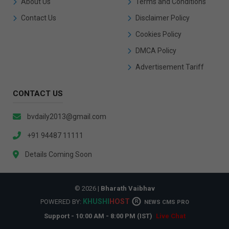
About Us
Terms and Conditions
Contact Us
Disclaimer Policy
Cookies Policy
DMCA Policy
Advertisement Tariff
CONTACT US
bvdaily2013@gmail.com
+91 94487 11111
Details Coming Soon
© 2026 |
Bharath Vaibhav
KHUSHI
HOST
POWERED BY:
R
NEWS CMS PRO
Support - 10:00 AM - 8:00 PM (IST)
Live Chat