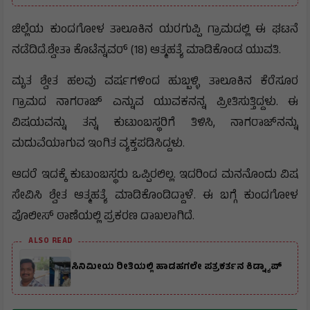
ಜಿಲ್ಲೆಯ ಕುಂದಗೋಳ ತಾಲೂಕಿನ ಯರಗುಪ್ಪಿ ಗ್ರಾಮದಲ್ಲಿ ಈ ಘಟನೆ
ನಡೆದಿದೆ.ಶ್ವೇತಾ ಕೊಟೆನ್ನವರ್ (18) ಆತ್ಮಹತ್ಯೆ ಮಾಡಿಕೊಂಡ ಯುವತಿ.
ಮೃತ ಶ್ವೇತ ಹಲವು ವರ್ಷಗಳಿಂದ ಹುಬ್ಬಳ್ಳಿ ತಾಲೂಕಿನ ಕೆರೆಸೂರ
ಗ್ರಾಮದ ನಾಗರಾಜ್ ಎನ್ನುವ ಯುವಕನನ್ನ ಪ್ರೀತಿಸುತ್ತಿದ್ದಳು. ಈ
ವಿಷಯವನ್ನು ತನ್ನ ಕುಟುಂಬಸ್ಥರಿಗೆ ತಿಳಿಸಿ, ನಾಗರಾಜ್‌ನನ್ನು
ಮದುವೆಯಾಗುವ ಇಂಗಿತ ವ್ಯಕ್ತಪಡಿಸಿದ್ದಳು.
ಆದರೆ ಇದಕ್ಕೆ ಕುಟುಂಬಸ್ಥರು ಒಪ್ಪಿರಲಿಲ್ಲ. ಇದರಿಂದ ಮನನೊಂದು ವಿಷ
ಸೇವಿಸಿ ಶ್ವೇತ ಆತ್ಮಹತ್ಯೆ ಮಾಡಿಕೊಂಡಿದ್ದಾಳೆ. ಈ ಬಗ್ಗೆ ಕುಂದಗೋಳ
ಪೊಲೀಸ್ ಠಾಣೆಯಲ್ಲಿ ಪ್ರಕರಣ ದಾಖಲಾಗಿದೆ.
ALSO READ
ಸಿನಿಮೀಯ ರೀತಿಯಲ್ಲಿ ಹಾಡಹಗಲೇ ಪತ್ರಕರ್ತನ ಕಿಡ್ನ್ಯಾಪ್