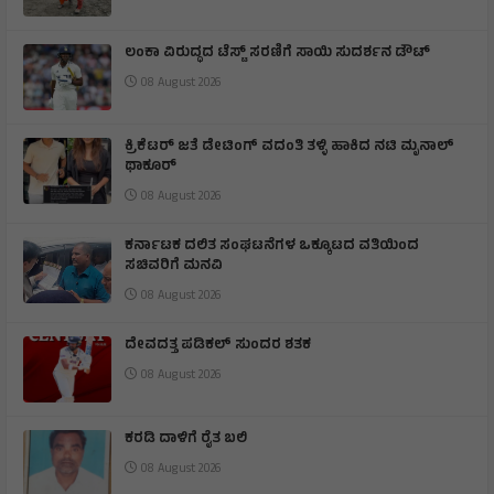
ಲಂಕಾ ವಿರುದ್ಧದ ಟೆಸ್ಟ್ ಸರಣಿಗೆ ಸಾಯಿ ಸುದರ್ಶನ ಡೌಟ್
08 August 2026
ಕ್ರಿಕೆಟರ್ ಜತೆ ಡೇಟಿಂಗ್ ವದಂತಿ ತಳ್ಳಿ ಹಾಕಿದ ನಟಿ ಮೃನಾಲ್
ಥಾಕೂರ್
08 August 2026
ಕರ್ನಾಟಕ ದಲಿತ ಸಂಘಟನೆಗಳ ಒಕ್ಕೂಟದ ವತಿಯಿಂದ
ಸಚಿವರಿಗೆ ಮನವಿ
08 August 2026
ದೇವದತ್ತ ಪಡಿಕಲ್ ಸುಂದರ ಶತಕ
08 August 2026
ಕರಡಿ ದಾಳಿಗೆ ರೈತ ಬಲಿ
08 August 2026