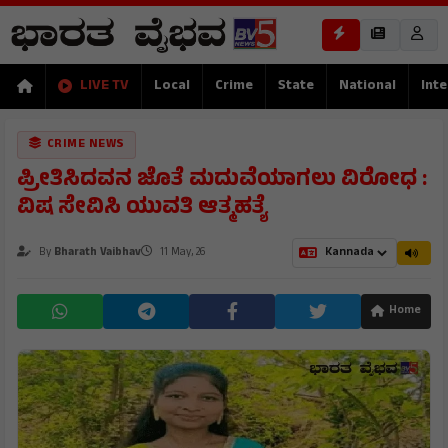
LIVE TV
Local
Crime
State
National
Inte
CRIME NEWS
ಪ್ರೀತಿಸಿದವನ ಜೊತೆ ಮದುವೆಯಾಗಲು ವಿರೋಧ :
ವಿಷ ಸೇವಿಸಿ ಯುವತಿ ಆತ್ಮಹತ್ಯೆ
By
Bharath Vaibhav
11 May, 26
Home