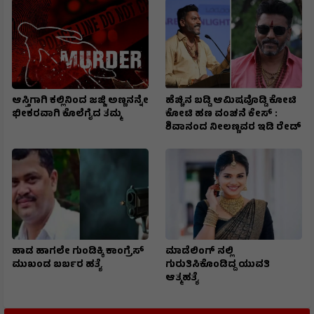
ಆಸ್ತಿಗಾಗಿ ಕಲ್ಲಿನಿಂದ ಜಜ್ಜಿ ಅಣ್ಣನನ್ನೇ
ಹೆಚ್ಚಿನ ಬಡ್ಡಿ ಆಮಿಷವೊಡ್ಡಿ ಕೋಟಿ
ಭೀಕರವಾಗಿ ಕೊಲೆಗೈದ ತಮ್ಮ
ಕೋಟಿ ಹಣ ವಂಚನೆ ಕೇಸ್ :
ಶಿವಾನಂದ ನೀಲಣ್ಣವರ ಇಡಿ ರೇಡ್
ಹಾಡ ಹಾಗಲೇ ಗುಂಡಿಕ್ಕಿ ಕಾಂಗ್ರೆಸ್
ಮಾಡೆಲಿಂಗ್ ನಲ್ಲಿ
ಮುಖಂಡ ಬರ್ಬರ ಹತ್ಯೆ
ಗುರುತಿಸಿಕೊಂಡಿದ್ದ ಯುವತಿ
ಆತ್ಮಹತ್ಯೆ