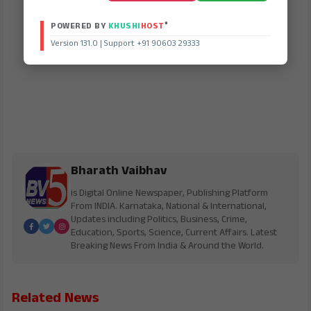
®
POWERED BY
KHUSHI
HOST
Version 131.0 | Support +91 90603 29333
Bharath Vaibhav
is Digital Online Newspaper, Publishing Platform
From INDIA. Karnataka, National & International,
Updates including Politics, Business, Crime,
Education, Sports, Science, Current Affairs. Latest
Breaking News From India & Around the World.
Related News