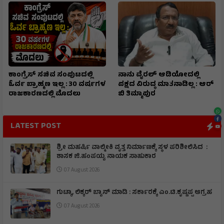
ಕಾಂಗ್ರೆಸ್ ಸಚಿವ ಸಂಪುಟದಲ್ಲಿ
ನಾನು ವೈರಲ್ ಆಡಿಯೋದಲ್ಲಿ
ಓರ್ವ ಬ್ರಾಹ್ಮಣ ಇಲ್ಲ : 30 ವರ್ಷಗಳ
ಪಕ್ಷದ ವಿರುದ್ಧ ಮಾತನಾಡಿಲ್ಲ : ಆರ್
ರಾಜಕಾರಣದಲ್ಲಿ ಮೊದಲು
ಬಿ ತಿಮ್ಮಾಪುರ
LATEST POST
ಶ್ರೀ ಮಹರ್ಷಿ ವಾಲ್ಮೀಕಿ ವೃತ್ತ ನಿರ್ಮಾಣಕ್ಕೆ ಸ್ಥಳ ಪರಿಶೀಲಿಸಿದ :
ಶಾಸಕ ಜಿ.ಹಂಪಯ್ಯ ನಾಯಕ ಸಾಹುಕಾರ
07 August 2026
ಗುಟ್ಕಾ, ಲಿಕ್ಕರ್ ಬ್ಯಾನ್ ಮಾಡಿ : ಸರ್ಕಾರಕ್ಕೆ ಎಂ.ಟಿ.ಕೃಷ್ಣಪ್ಪ ಆಗ್ರಹ
07 August 2026