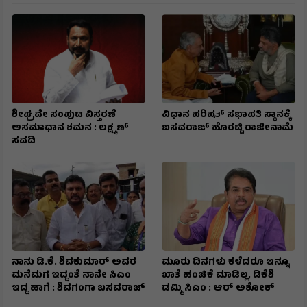
ಶೀಘ್ರವೇ ಸಂಪುಟ ವಿಸ್ತರಣೆ
ವಿಧಾನ ಪರಿಷತ್ ಸಭಾಪತಿ ಸ್ಥಾನಕ್ಕೆ
ಅಸಮಾಧಾನ ಶಮನ : ಲಕ್ಷ್ಮಣ್
ಬಸವರಾಜ್ ಹೊರಟ್ಟಿ ರಾಜೀನಾಮೆ
ಸವದಿ
ನಾನು ಡಿ.ಕೆ. ಶಿವಕುಮಾರ್ ಅವರ
ಮೂರು ದಿನಗಳು ಕಳೆದರೂ ಇನ್ನೂ
ಮನೆಮಗ ಇದ್ದಂತೆ ನಾನೇ ಸಿಎಂ
ಖಾತೆ ಹಂಚಿಕೆ ಮಾಡಿಲ್ಲ, ಡಿಕೆಶಿ
ಇದ್ದ ಹಾಗೆ : ಶಿವಗಂಗಾ ಬಸವರಾಜ್
ಡಮ್ಮಿ ಸಿಎಂ : ಆರ್ ಅಶೋಕ್