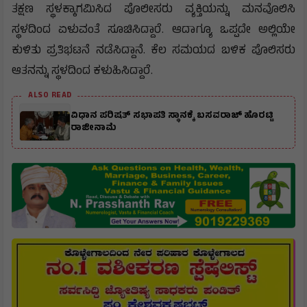
ತಕ್ಷಣ ಸ್ಥಳಕ್ಕಾಗಮಿಸಿದ ಪೊಲೀಸರು ವ್ಯಕ್ತಿಯನ್ನು ಮನವೊಲಿಸಿ
ಸ್ಥಳದಿಂದ ಏಳುವಂತೆ ಸೂಚಿಸಿದ್ದಾರೆ. ಆದಾಗ್ಯೂ ಒಪ್ಪದೇ ಅಲ್ಲಿಯೇ
ಕುಳಿತು ಪ್ರತಿಭಟನೆ ನಡೆಸಿದ್ದಾನೆ. ಕೆಲ ಸಮಯದ ಬಳಿಕ ಪೊಲಿಸರು
ಆತನನ್ನು ಸ್ಥಳದಿಂದ ಕಳುಹಿಸಿದ್ದಾರೆ.
ALSO READ
ವಿಧಾನ ಪರಿಷತ್ ಸಭಾಪತಿ ಸ್ಥಾನಕ್ಕೆ ಬಸವರಾಜ್ ಹೊರಟ್ಟಿ
ರಾಜೀನಾಮೆ