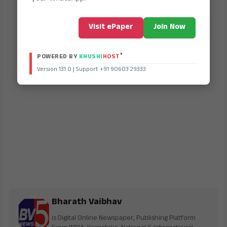
Visit ePaper
Join Now
®
POWERED BY
KHUSHI
HOST
Version 131.0 | Support +91 90603 29333
Bharath Vaibhav
is Digital Online Newspaper, Publishing Platform