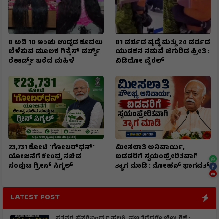
8 ಅಡಿ 10 ಇಂಚು ಉದ್ದದ ಕೂದಲು
81 ವರ್ಷದ ವೃದ್ಧೆ ಮತ್ತು 24 ವರ್ಷದ
ಬೆಳೆಸುವ ಮೂಲಕ ಗಿನ್ನೆಸ್ ವರ್ಲ್ಡ್
ಯುವಕನ ನಡುವೆ ಚಿಗುರಿದ ಪ್ರೀತಿ :
ರೆಕಾರ್ಡ್ಸ್ ಬರೆದ ಮಹಿಳೆ
ವಿಡಿಯೋ ವೈರಲ್
₹23,731 ಕೋಟಿ 'ಗೋಬರ್‌ಧನ್'
ಮೀಸಲಾತಿ ಅನಿವಾರ್ಯ,
ಯೋಜನೆಗೆ ಕೇಂದ್ರ ಸಚಿವ
ಬಡವರಿಗೆ ಸ್ವಯಂಪ್ರೇರಿತವಾಗಿ
ಸಂಪುಟ ಗ್ರೀನ್ ಸಿಗ್ನಲ್
ತ್ಯಾಗ ಮಾಡಿ : ಮೋಹನ್ ಭಾಗವತ್
LATEST POST