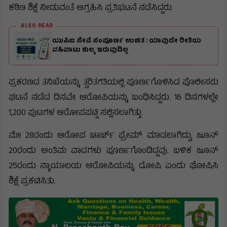
ಕಠಿಣ ಶಿಕ್ಷೆ ನೀಡುವಂತೆ ಆಗ್ರಹಿಸಿ ಪ್ರತಿಭಟನೆ ನಡೆಸಿದ್ದರು.
ALSO READ
ಯುಪಿಐ ಸೇವೆ ಸಂಪೂರ್ಣ ಉಚಿತ : ಯಾವುದೇ ರೀತಿಯ
ವಹಿವಾಟು ಶುಲ್ಕ ಇರುವುದಿಲ್ಲ
ಪ್ರಕರಣದ ತನಿಖೆಯನ್ನು ತ್ವರಿತಗತಿಯಲ್ಲಿ ಪೂರ್ಣಗೊಳಿಸಿದ ಪೊಲೀಸರು
ಘಟನೆ ನಡೆದ ದಿನವೇ ಆರೋಪಿಯನ್ನು ಬಂಧಿಸಿದ್ದರು. 16 ದಿನಗಳಲ್ಲೇ
1,200 ಪುಟಗಳ ಆರೋಪಪಟ್ಟಿ ಸಲ್ಲಿಸಲಾಗಿತ್ತು.
ಮೇ 28ರಂದು ಆರೋಪ ಚಾರ್ಜ್‌ ಫ್ರೇಮ್ ಮಾಡಲಾಗಿದ್ದು, ಜೂನ್
20ರಂದು ಅಂತಿಮ ವಾದಗಳು ಪೂರ್ಣಗೊಂಡಿದ್ದವು. ಬಳಿಕ ಜೂನ್
25ರಂದು ನ್ಯಾಯಾಲಯ ಆರೋಪಿಯನ್ನು ದೋಷಿ ಎಂದು ಘೋಷಿಸಿ
ಶಿಕ್ಷೆ ಪ್ರಕಟಿಸಿತು.