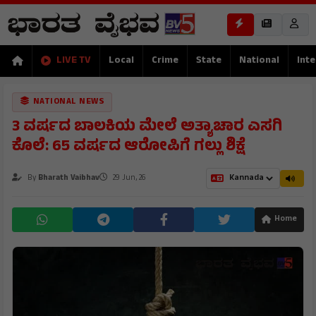
LIVE TV
Local
Crime
State
National
Inte
NATIONAL NEWS
3 ವರ್ಷದ ಬಾಲಕಿಯ ಮೇಲೆ ಅತ್ಯಾಚಾರ ಎಸಗಿ
ಕೊಲೆ: 65 ವರ್ಷದ ಆರೋಪಿಗೆ ಗಲ್ಲು ಶಿಕ್ಷೆ
By
Bharath Vaibhav
29 Jun, 26
Home