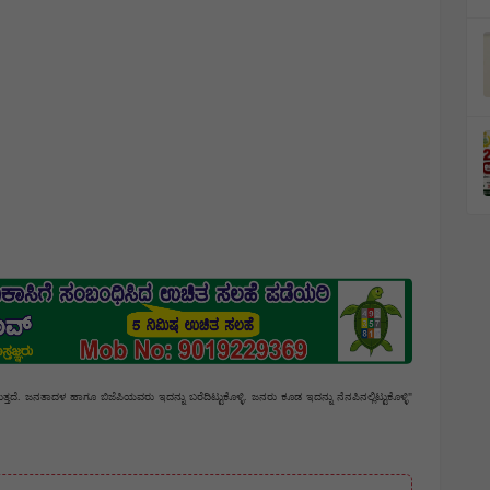
ೆಪಿಯವರು ಇದನ್ನು ಬರೆದಿಟ್ಟುಕೊಳ್ಳಿ‌. ಜನರು ಕೂಡ ಇದನ್ನು ನೆನಪಿನಲ್ಲಿಟ್ಟುಕೊಳ್ಳಿ" 