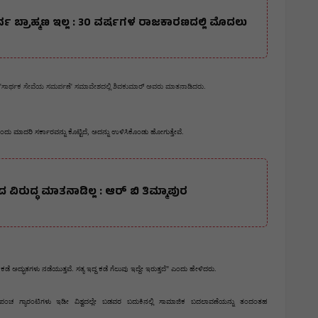
ರ್ವ ಬ್ರಾಹ್ಮಣ ಇಲ್ಲ : 30 ವರ್ಷಗಳ ರಾಜಕಾರಣದಲ್ಲಿ ಮೊದಲು
ನಡೆದ 'ಸಾರ್ಥಕ ಸೇವೆಯ ಸಮರ್ಪಣೆ' ಸಮಾವೇಶದಲ್ಲಿ ಶಿವಕುಮಾರ್ ಅವರು ಮಾತನಾಡಿದರು.
ಒಂದು ಮಾದರಿ ಸರ್ಕಾರವನ್ನು ಕೊಟ್ಟಿದೆ, ಅದನ್ನು ಉಳಿಸಿಕೊಂಡು ಹೋಗುತ್ತೇವೆ. 
ವಿರುದ್ಧ ಮಾತನಾಡಿಲ್ಲ : ಆರ್ ಬಿ ತಿಮ್ಮಾಪುರ