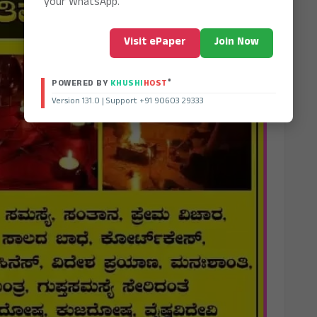
your WhatsApp.
Visit ePaper
Join Now
®
POWERED BY
KHUSHI
HOST
Version 131.0 | Support +91 90603 29333