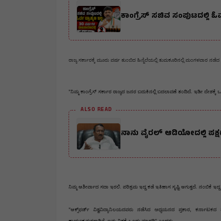
ಕಾಂಗ್ರೆಸ್ ಸಚಿವ ಸಂಪುಟದಲ್ಲಿ ಓ
ರಾಜ್ಯ ಸರ್ಕಾರಕ್ಕೆ ಮೂರು ವರ್ಷ ತುಂಬಿದ ಹಿನ್ನೆಲೆಯಲ್ಲಿ ತುಮಕೂರಿನಲ್ಲಿ ಮಂಗಳವಾರ 
"ನಿಮ್ಮ ಕಾಂಗ್ರೆಸ್ ಸರ್ಕಾರ ರಾಜ್ಯದ ಜನರ ಬದುಕಿನಲ್ಲಿ ಬದಲಾವಣೆ ತಂದಿದೆ. ಇಡೀ ದೇಶಕ್ಕೆ 
ALSO READ
ನಾನು ವೈರಲ್ ಆಡಿಯೋದಲ್ಲಿ ಪಕ್ಷದ 
"ಆಕ್ಸ್‌ಫರ್ಡ್ ವಿಶ್ವವಿದ್ಯಾನಿಲಯದವರು ನಡೆಸಿದ ಅಧ್ಯಯನದ ಪ್ರಕಾರ, ಕರ್ನಾಟಕದ ಪಂಚ ಗ್ಯಾರಂಟಿಗಳು ಇಡೀ ವಿಶ್ವದಲ್ಲೇ ಬಡವರ ಬದುಕಿನಲ್ಲಿ ಸಾಮಾಜಿಕ ಬದಲಾವಣೆಯನ್ನು ತಂದಂತಹ 
ಕಾರ್ಯಕ್ರಮಗಳಾಗಿವೆ. ಇವು ವಿಶ್ವಕ್ಕೆ ಒಂದು ಮಾದರಿ" ಎಂದರು