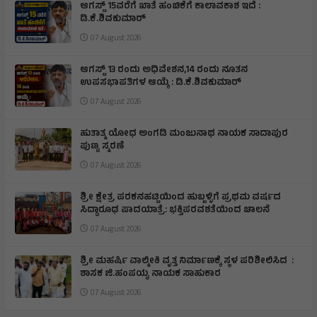
ಆಗಸ್ಟ್ 15ವರೆಗೆ ಖಾತೆ ಹಂಚಿಕೆಗೆ ಕಾಲಾವಕಾಶ ಇದೆ :
ಡಿ.ಕೆ.ಶಿವಕುಮಾರ್
07 August 2026
ಆಗಸ್ಟ್ 13 ರಂದು ಅಧಿವೇಶನ,14 ರಂದು ನೂತನ
ಉಪಸಭಾಪತಿಗಳ ಆಯ್ಕೆ : ಡಿ.ಕೆ.ಶಿವಕುಮಾರ್
07 August 2026
ಹುತಾತ್ಮ ಯೋಧ ಅಂಗಡಿ ಮಂಜುನಾಥ ನಾಯಕ ಸಾದಾಪುರ
ಪುಣ್ಯ ಸ್ಮರಣೆ
07 August 2026
​ಶ್ರೀ ಕ್ಷೇತ್ರ ಪರಕನಹಟ್ಟಿಯಿಂದ ಹುಬ್ಬಳ್ಳಿಗೆ ಪ್ರಥಮ ವರ್ಷದ
ಸಿದ್ಧಾರೂಢ ಪಾದಯಾತ್ರೆ: ಭಕ್ತಿಪರವಶತೆಯಿಂದ ಚಾಲನೆ
07 August 2026
ಶ್ರೀ ಮಹರ್ಷಿ ವಾಲ್ಮೀಕಿ ವೃತ್ತ ನಿರ್ಮಾಣಕ್ಕೆ ಸ್ಥಳ ಪರಿಶೀಲಿಸಿದ :
ಶಾಸಕ ಜಿ.ಹಂಪಯ್ಯ ನಾಯಕ ಸಾಹುಕಾರ
07 August 2026