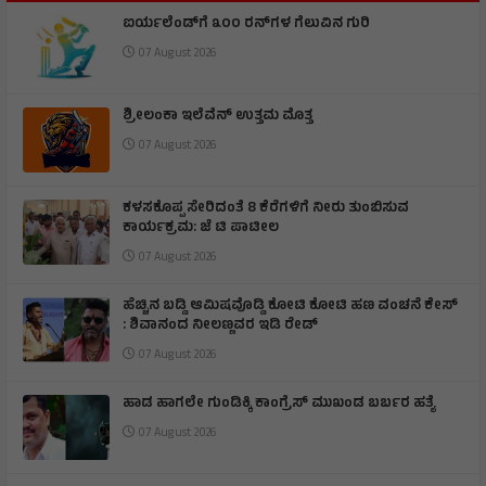
ಐರ್ಯಲೆಂಡ್‌ಗೆ ೩೦೦ ರನ್‌ಗಳ ಗೆಲುವಿನ ಗುರಿ
07 August 2026
ಶ್ರೀಲಂಕಾ ಇಲೆವೆನ್ ಉತ್ತಮ ಮೊತ್ತ
07 August 2026
ಕಳಸಕೊಪ್ಪ ಸೇರಿದಂತೆ 8 ಕೆರೆಗಳಿಗೆ ನೀರು ತುಂಬಿಸುವ
ಕಾರ್ಯಕ್ರಮ: ಜೆ ಟಿ ಪಾಟೀಲ
07 August 2026
ಹೆಚ್ಚಿನ ಬಡ್ಡಿ ಆಮಿಷವೊಡ್ಡಿ ಕೋಟಿ ಕೋಟಿ ಹಣ ವಂಚನೆ ಕೇಸ್
: ಶಿವಾನಂದ ನೀಲಣ್ಣವರ ಇಡಿ ರೇಡ್
07 August 2026
ಹಾಡ ಹಾಗಲೇ ಗುಂಡಿಕ್ಕಿ ಕಾಂಗ್ರೆಸ್ ಮುಖಂಡ ಬರ್ಬರ ಹತ್ಯೆ
07 August 2026