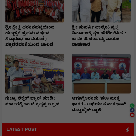
​ಶ್ರೀ ಕ್ಷೇತ್ರ ಪರಕನಹಟ್ಟಿಯಿಂದ
ಶ್ರೀ ಮಹರ್ಷಿ ವಾಲ್ಮೀಕಿ ವೃತ್ತ
ಹುಬ್ಬಳ್ಳಿಗೆ ಪ್ರಥಮ ವರ್ಷದ
ನಿರ್ಮಾಣಕ್ಕೆ ಸ್ಥಳ ಪರಿಶೀಲಿಸಿದ :
ಸಿದ್ಧಾರೂಢ ಪಾದಯಾತ್ರೆ:
ಶಾಸಕ ಜಿ.ಹಂಪಯ್ಯ ನಾಯಕ
ಭಕ್ತಿಪರವಶತೆಯಿಂದ ಚಾಲನೆ
ಸಾಹುಕಾರ
ಗುಟ್ಕಾ, ಲಿಕ್ಕರ್ ಬ್ಯಾನ್ ಮಾಡಿ :
ಆಗಸ್ಟ್ 9ರಂದು ‘ನಶಾ ಮುಕ್ತ
ಸರ್ಕಾರಕ್ಕೆ ಎಂ.ಟಿ.ಕೃಷ್ಣಪ್ಪ ಆಗ್ರಹ
ಭಾರತ –ಅಭಿಯಾನ ವಾಕಥಾನ್
ಮತ್ತು ಬೈಕ್ ರ‍್ಯಾಲಿ’
LATEST POST