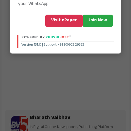
your WhatsApp.
Visit ePaper
Join Now
®
POWERED BY
KHUSHI
HOST
Version 131.0 | Support +91 90603 29333
Bharath Vaibhav
is Digital Online Newspaper, Publishing Platform