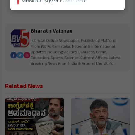
Version 131.0 | Support +91 90603 29333
Bharath Vaibhav
is Digital Online Newspaper, Publishing Platform
From INDIA. Karnataka, National & International,
Updates including Politics, Business, Crime,
Education, Sports, Science, Current Affairs. Latest
Breaking News From India & Around the World.
Related News