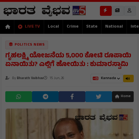
LIVE TV
Local
Crime
State
National
Inte
POLITICS NEWS
ಗೃಹಲಕ್ಷ್ಮಿ ಯೋಜನೆಯ 5,000 ಕೋಟಿ ರೂಪಾಯಿ
ಏನಾಯಿತು? ಎಲ್ಲಿಗೆ ಹೋಯಿತು : ಕುಮಾರಸ್ವಾಮಿ
By
Bharath Vaibhav
15 Jun, 26
Home