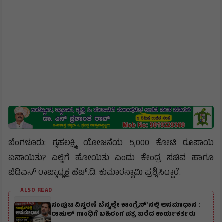
ಬೆಂಗಳೂರು: ಗೃಹಲಕ್ಷ್ಮಿ ಯೋಜನೆಯ 5,000 ಕೋಟಿ ರೂಪಾಯಿ
ಏನಾಯಿತು? ಎಲ್ಲಿಗೆ ಹೋಯಿತು ಎಂದು ಕೇಂದ್ರ ಸಚಿವ ಹಾಗೂ
ಜೆಡಿಎಸ್ ರಾಜ್ಯಾಧ್ಯಕ್ಷ ಹೆಚ್.ಡಿ. ಕುಮಾರಸ್ವಾಮಿ ಪ್ರಶ್ನಿಸಿದ್ದಾರೆ.
ALSO READ
ಸಂಪುಟ ವಿಸ್ತರಣೆ ಬೆನ್ನಲ್ಲೇ ಕಾಂಗ್ರೆಸ್ʼನಲ್ಲಿ ಅಸಮಾಧಾನ :
ರಾಹುಲ್ ಗಾಂಧಿಗೆ ಬಹಿರಂಗ ಪತ್ರ ಬರೆದ ಕಾರ್ಯಕರ್ತರು