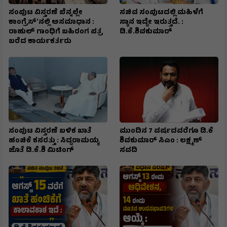
ಸಂಪುಟ ವಿಸ್ತರಣೆ ಬೆನ್ನಲ್ಲೇ
ಸಚಿವ ಸಂಪುಟದಲ್ಲಿ ಮಹಿಳೆಗೆ
ಕಾಂಗ್ರೆಸ್ʼನಲ್ಲಿ ಅಸಮಾಧಾನ :
ಸ್ಥಾನ ಇದ್ದೇ ಇರುತ್ತದೆ. :
ರಾಹುಲ್ ಗಾಂಧಿಗೆ ಬಹಿರಂಗ ಪತ್ರ
ಡಿ.ಕೆ.ಶಿವಕುಮಾರ್
ಬರೆದ ಕಾರ್ಯಕರ್ತರು
ಸಂಪುಟ ವಿಸ್ತರಣೆ ಬಳಿಕ ಖಾತೆ
ಮುಂದಿನ 7 ವರ್ಷದವರೆಗೂ ಡಿ.ಕೆ
ಹಂಚಿಕೆ ಕಸರತ್ತು : ಸಿದ್ದರಾಮಯ್ಯ
ಶಿವಕುಮಾರ್ ಸಿಎಂ : ಲಕ್ಷ್ಮಣ್
ಜೊತೆ ಡಿ.ಕೆ.ಶಿ ಮಿಟಿಂಗ್
ಸವದಿ