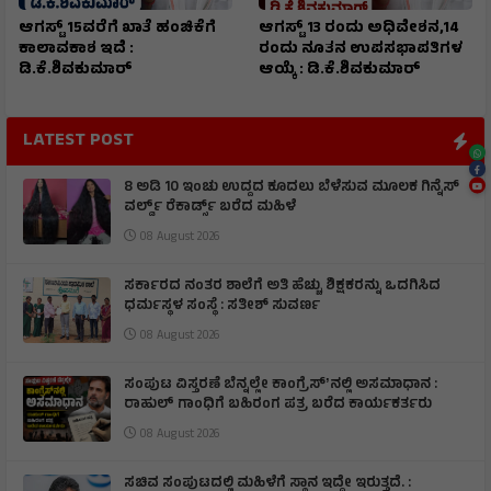
ಆಗಸ್ಟ್ 15ವರೆಗೆ ಖಾತೆ ಹಂಚಿಕೆಗೆ
ಆಗಸ್ಟ್ 13 ರಂದು ಅಧಿವೇಶನ,14
ಕಾಲಾವಕಾಶ ಇದೆ :
ರಂದು ನೂತನ ಉಪಸಭಾಪತಿಗಳ
ಡಿ.ಕೆ.ಶಿವಕುಮಾರ್
ಆಯ್ಕೆ : ಡಿ.ಕೆ.ಶಿವಕುಮಾರ್
LATEST POST
8 ಅಡಿ 10 ಇಂಚು ಉದ್ದದ ಕೂದಲು ಬೆಳೆಸುವ ಮೂಲಕ ಗಿನ್ನೆಸ್
ವರ್ಲ್ಡ್ ರೆಕಾರ್ಡ್ಸ್ ಬರೆದ ಮಹಿಳೆ
08 August 2026
ಸರ್ಕಾರದ ನಂತರ ಶಾಲೆಗೆ ಅತಿ ಹೆಚ್ಚು ಶಿಕ್ಷಕರನ್ನು ಒದಗಿಸಿದ
ಧರ್ಮಸ್ಥಳ ಸಂಸ್ಥೆ : ಸತೀಶ್ ಸುವರ್ಣ
08 August 2026
ಸಂಪುಟ ವಿಸ್ತರಣೆ ಬೆನ್ನಲ್ಲೇ ಕಾಂಗ್ರೆಸ್ʼನಲ್ಲಿ ಅಸಮಾಧಾನ :
ರಾಹುಲ್ ಗಾಂಧಿಗೆ ಬಹಿರಂಗ ಪತ್ರ ಬರೆದ ಕಾರ್ಯಕರ್ತರು
08 August 2026
ಸಚಿವ ಸಂಪುಟದಲ್ಲಿ ಮಹಿಳೆಗೆ ಸ್ಥಾನ ಇದ್ದೇ ಇರುತ್ತದೆ. :