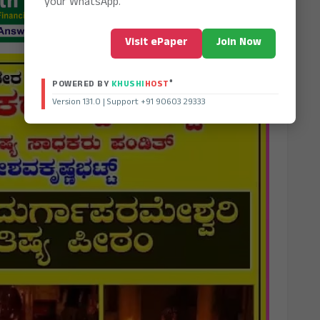
your WhatsApp.
Visit ePaper
Join Now
®
POWERED BY
KHUSHI
HOST
Version 131.0 | Support +91 90603 29333