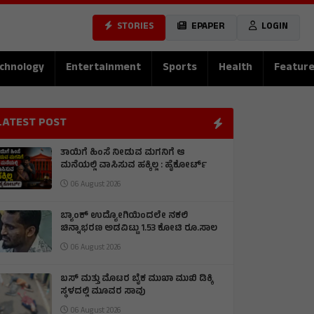
STORIES
EPAPER
LOGIN
chnology
Entertainment
Sports
Health
Featur
LATEST POST
ತಾಯಿಗೆ ಹಿಂಸೆ ನೀಡುವ ಮಗನಿಗೆ ಆ
ಮನೆಯಲ್ಲಿ ವಾಸಿಸುವ ಹಕ್ಕಿಲ್ಲ : ಹೈಕೋರ್ಟ್
06 August 2026
ಬ್ಯಾಂಕ್‌ ಉದ್ಯೋಗಿಯಿಂದಲೇ ನಕಲಿ
ಚಿನ್ನಾಭರಣ ಅಡವಿಟ್ಟು 1.53 ಕೋಟಿ ರೂ.ಸಾಲ
06 August 2026
ಬಸ್ ಮತ್ತು ಮೊಟರ ಬೈಕ ಮುಖಾ ಮುಖಿ‌ ಡಿಕ್ಕಿ
ಸ್ಥಳದಲ್ಲಿ ಮೂವರ ಸಾವು
06 August 2026