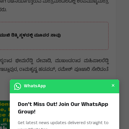
ಗಿ ರಚನೆಯಾಗುತ್ತಿರುವ ಮಂತ್ರಿಮಂಡಲದಲ್ಲಿ ಉಪಮುಖ್ಯಮಂತ್ರಿ
ಿದರು.
ಿ‌ ಡಿಕ್ಕಿ ಸ್ಥಳದಲ್ಲಿ ಮೂವರ ಸಾವು
ಸ್ಯರಾದ ಭೀಮರೆಡ್ಡಿ ದೇವಾಡಿ, ಮುಖಂಡರಾದ ಮಹಿಪಾಲರೆಡ್ಡಿ
ಟ್ಲಾಪುರ, ರಾಮಕೃಷ್ಣ ಹಡಪದ್, ರಮೇಶ್ ಪೂಜಾರಿ ಸೇರಿದಂತೆ
×
WhatsApp
Don't Miss Out! Join Our WhatsApp
Group!
Get latest news updates delivered straight to