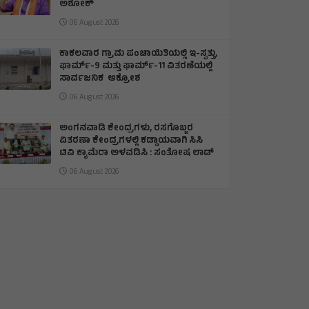
ಅಶೋಕ್
06 August 2026
ಕಾಕಲವಾರ ಗ್ರಾಮ ಪಂಚಾಯಿತಿಯಲ್ಲಿ ಇ-ಸ್ವತ್ತು,
ಫಾರ್ಮ್-9 ಮತ್ತು ಫಾರ್ಮ್-11 ವಿತರಣೆಯಲ್ಲಿ
ಸಾರ್ವಜನಿಕ ಆಕ್ರೋಶ
06 August 2026
ಅಂಗನವಾಡಿ ಕೇಂದ್ರಗಳು, ರಸಗೊಬ್ಬರ
ವಿತರಣಾ ಕೇಂದ್ರಗಳಲ್ಲಿ ಕಡ್ಡಾಯವಾಗಿ ಸಿಸಿ
ಟಿವಿ ಕ್ಯಾಮೆರಾ ಅಳವಡಿಸಿ : ಸಂತೋಷ ಲಾಡ್
06 August 2026