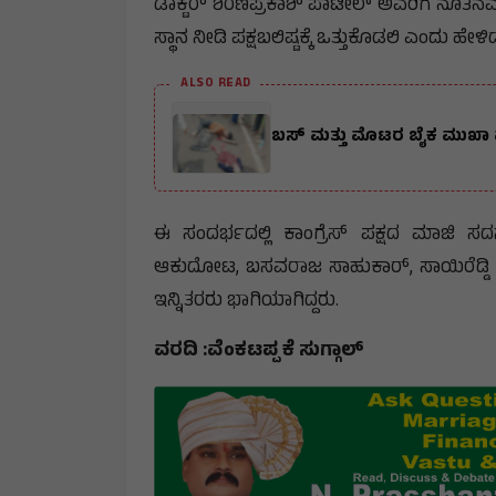
ಡಾಕ್ಟರ್ ಶರಣಪ್ರಕಾಶ್ ಪಾಟೀಲ್ ಅವರಿಗೆ ನೂತನವಾ
ಸ್ಥಾನ ನೀಡಿ ಪಕ್ಷಬಲಿಷ್ಟಕ್ಕೆ ಒತ್ತುಕೊಡಲಿ ಎಂದು ಹೇಳ
ALSO READ
ಬಸ್ ಮತ್ತು ಮೊಟರ ಬೈಕ ಮುಖಾ ಮುಖ
ಈ ಸಂದರ್ಭದಲ್ಲಿ ಕಾಂಗ್ರೆಸ್ ಪಕ್ಷದ ಮಾಜಿ ಸದ
ಆಕುದೋಟ, ಬಸವರಾಜ ಸಾಹುಕಾರ್, ಸಾಯಿರೆಡ್ಡಿ ಇ
ಇನ್ನಿತರರು ಭಾಗಿಯಾಗಿದ್ದರು.
ವರದಿ :ವೆಂಕಟಪ್ಪ ಕೆ ಸುಗ್ಗಾಲ್