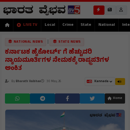
LIVE TV
Local
Crime
State
National
Inte
|
NATIONAL NEWS
STATE NEWS
ಕರ್ನಾಟಕ ಹೈಕೋರ್ಟ್ ಗೆ ಹೆಚ್ಚುವರಿ
ನ್ಯಾಯಮೂರ್ತಿಗಳ ನೇಮಕಕ್ಕೆ ರಾಷ್ಟ್ರಪತಿಗಳ
ಅಂಕಿತ
By
Bharath Vaibhav
30 May, 26
Home