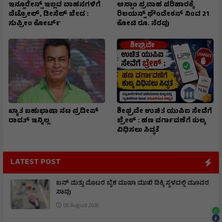
ಇನ್ಸೂರೇನ್ಸ್ ಇಲ್ಲದ ವಾಹನಗಳಿಗೆ
ಅಸ್ಸಾಂ ಪ್ರವಾಹ ಪರಿಹಾರಕ್ಕೆ
ಪೆಟ್ರೋಲ್, ಡೀಸೆಲ್ ಬೇಡ :
ರಿಲಯನ್ಸ್ ಫೌಂಡೇಶನ್ ನಿಂದ 21
ಸುಪ್ರೀಂ ಕೋರ್ಟ್
ಕೋಟಿ ರೂ. ನೆರವು
ಖ್ಯಾತ ಬಹುಭಾಷಾ ನಟ ಪ್ರದೀಪ್
ಶೀಘ್ರವೇ ಉಚಿತ ಯುಪಿಐ ಸೇವೆಗೆ
ರಾವತ್ ಇನ್ನಿಲ್ಲ
ಬ್ರೇಕ್ : ಹಣ ವರ್ಗಾವಣೆಗೆ ಶುಲ್ಕ
ವಿಧಿಸಲು ಸಿದ್ಧತೆ
LATEST POST
ಬಸ್ ಮತ್ತು ಮೊಟರ ಬೈಕ ಮುಖಾ ಮುಖಿ‌ ಡಿಕ್ಕಿ ಸ್ಥಳದಲ್ಲಿ ಮೂವರ
ಸಾವು
06 August 2026