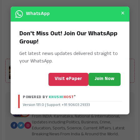
×
WhatsApp
Don't Miss Out! Join Our WhatsApp
Group!
Get latest news updates delivered straight to
ALSO READ
your WhatsApp.
ಮಹಾರಾಷ್ಟ್ರದಲ್ಲಿ ನಕಲಿ ಪನ್ನೀರ್ ಸಂಪೂರ್ಣ ನಿಷೇಧ : 6
ತಿಂಗಳು ಜೈಲು ಶಿಕ್ಷೆ, ₹1 ಲಕ್ಷ ದಂಡ
Visit ePaper
Join Now
®
POWERED BY
KHUSHI
HOST
Bharath Vaibhav
Version 131.0 | Support +91 90603 29333
is Digital Online Newspaper, Publishing Platform
From INDIA. Karnataka, National & International,
Updates including Politics, Business, Crime,
Education, Sports, Science, Current Affairs. Latest
Breaking News From India & Around the World.