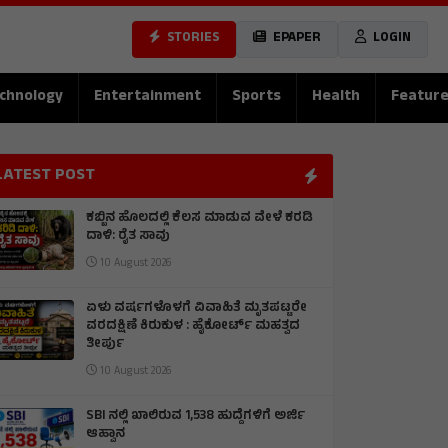
STORIES
EPAPER
LOGIN
chnology
Entertainment
Sports
Health
Featur
LATEST POST
ಕಬ್ಬಿನ ಹೊಲದಲ್ಲಿ ಕೆಲಸ ಮಾಡುವ ವೇಳೆ ಕರಡಿ
ದಾಳಿ: ರೈತ ಸಾವು
10 August 2026
ಏಳು ವರ್ಷಗಳೊಳಗೆ ವಿವಾಹಿತೆ ಮೃತಪಟ್ಟರೇ
ವರದಕ್ಷಿಣೆ ಕಿರುಕುಳ : ಹೈಕೋರ್ಟ್ ಮಹತ್ವದ
ತೀರ್ಪು
10 August 2026
SBI ನಲ್ಲಿ ಖಾಲಿರುವ 1,538 ಹುದ್ದೆಗಳಿಗೆ ಅರ್ಜಿ
ಆಹ್ವಾನ