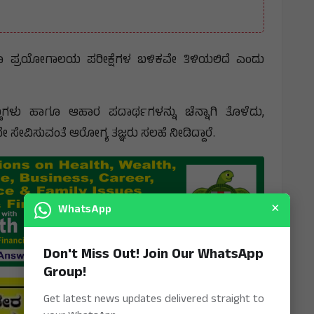
 ಪ್ರಯೋಗಾಲಯ ಪರೀಕ್ಷೆಗಳ ಬಳಿಕವೇ ತಿಳಿಯಲಿದೆ ಎಂದು
ುಗಳು ಹಾಗೂ ಆಹಾರ ಪದಾರ್ಥಗಳನ್ನು ಚೆನ್ನಾಗಿ ತೊಳೆದು,
 ಸೇವಿಸುವಂತೆ ಆರೋಗ್ಯ ತಜ್ಞರು ಸಲಹೆ ನೀಡಿದ್ದಾರೆ.
×
WhatsApp
Don't Miss Out! Join Our WhatsApp
Group!
Get latest news updates delivered straight to