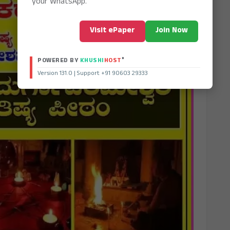
your WhatsApp.
Visit ePaper
Join Now
®
POWERED BY
KHUSHI
HOST
Version 131.0 | Support +91 90603 29333