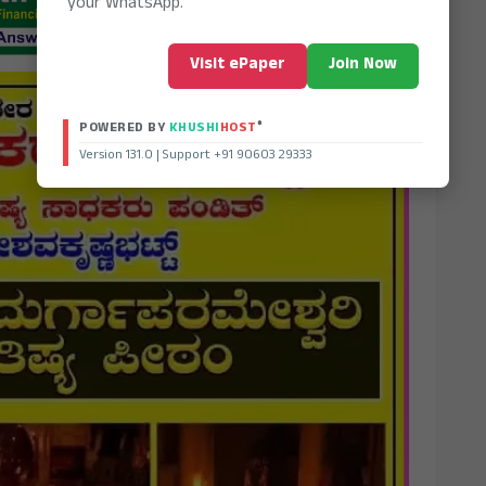
your WhatsApp.
Visit ePaper
Join Now
®
POWERED BY
KHUSHI
HOST
Version 131.0 | Support +91 90603 29333