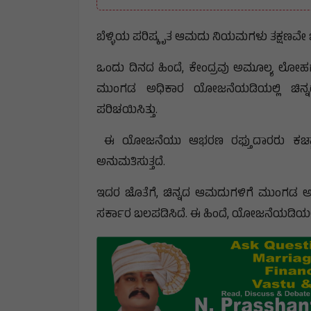
ಬೆಳ್ಳಿಯ ಪರಿಷ್ಕೃತ ಆಮದು ನಿಯಮಗಳು ತಕ್ಷಣವೇ ಜಾ
ಒಂದು ದಿನದ ಹಿಂದೆ, ಕೇಂದ್ರವು ಅಮೂಲ್ಯ ಲೋಹಗಳ 
ಮುಂಗಡ ಅಧಿಕಾರ ಯೋಜನೆಯಡಿಯಲ್ಲಿ ಚಿನ್ನದ
ಪರಿಚಯಿಸಿತ್ತು.
ಈ ಯೋಜನೆಯು ಆಭರಣ ರಫ್ತುದಾರರು ಕಚ್ಚಾ ವ
ಅನುಮತಿಸುತ್ತದೆ.
ಇದರ ಜೊತೆಗೆ, ಚಿನ್ನದ ಆಮದುಗಳಿಗೆ ಮುಂಗಡ ಅಧ
ಸರ್ಕಾರ ಬಲಪಡಿಸಿದೆ. ಈ ಹಿಂದೆ, ಯೋಜನೆಯಡಿಯಲ್ಲಿ