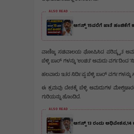
ALSO READ
ಆಗಸ್ಟ್ 15ವರೆಗೆ ಖಾತೆ ಹಂಚಿಕೆಗೆ
ವಾಣಿಜ್ಯ ಸಚಿವಾಲಯ ಘೋಷಿಸಿದ ಪರಿಷ್ಕೃತ ಆಮದು
ಬೆಳ್ಳಿ ಬಾರ್‌ ಗಳನ್ನು 'ಉಚಿತ' ಆಮದು ವರ್ಗದಿಂದ 'ನ
ಹಲವಾರು ಇತರ ನಿರ್ದಿಷ್ಟ ಬೆಳ್ಳಿ ಬಾರ್ ವರ್ಗಗಳನ್
ಈ ಕ್ರಮವು ದೇಶಕ್ಕೆ ಬೆಳ್ಳಿ ಆಮದುಗಳ ಮೇಲ್ವಿಚಾರ
ಗುರಿಯನ್ನು ಹೊಂದಿದೆ.
ALSO READ
ಆಗಸ್ಟ್ 13 ರಂದು ಅಧಿವೇಶನ,14