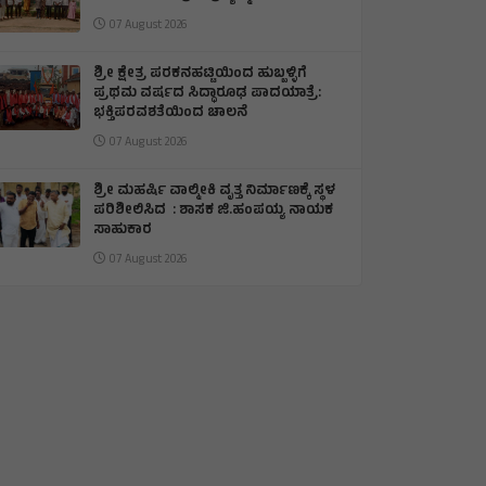
07 August 2026
​ಶ್ರೀ ಕ್ಷೇತ್ರ ಪರಕನಹಟ್ಟಿಯಿಂದ ಹುಬ್ಬಳ್ಳಿಗೆ
ಪ್ರಥಮ ವರ್ಷದ ಸಿದ್ಧಾರೂಢ ಪಾದಯಾತ್ರೆ:
ಭಕ್ತಿಪರವಶತೆಯಿಂದ ಚಾಲನೆ
07 August 2026
ಶ್ರೀ ಮಹರ್ಷಿ ವಾಲ್ಮೀಕಿ ವೃತ್ತ ನಿರ್ಮಾಣಕ್ಕೆ ಸ್ಥಳ
ಪರಿಶೀಲಿಸಿದ : ಶಾಸಕ ಜಿ.ಹಂಪಯ್ಯ ನಾಯಕ
ಸಾಹುಕಾರ
07 August 2026