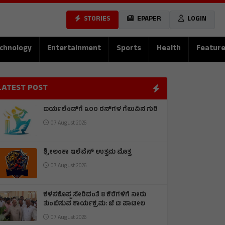
STORIES
EPAPER
LOGIN
chnology
Entertainment
Sports
Health
Featur
LATEST POST
ಐರ್ಯಲೆಂಡ್‌ಗೆ ೩೦೦ ರನ್‌ಗಳ ಗೆಲುವಿನ ಗುರಿ
07 August 2026
ಶ್ರೀಲಂಕಾ ಇಲೆವೆನ್ ಉತ್ತಮ ಮೊತ್ತ
07 August 2026
ಕಳಸಕೊಪ್ಪ ಸೇರಿದಂತೆ 8 ಕೆರೆಗಳಿಗೆ ನೀರು
ತುಂಬಿಸುವ ಕಾರ್ಯಕ್ರಮ: ಜೆ ಟಿ ಪಾಟೀಲ
07 August 2026