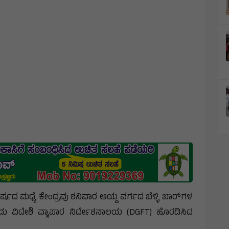
ಘರ್ಷದ ಮಧ್ಯೆ ಕೇಂದ್ರವು ಶನಿವಾರ ಆಯ್ದ ವರ್ಗದ ಬೆಳ್ಳಿ ಬಾರ್‌ಗಳ
ಎಂದು ವಿದೇಶಿ ವ್ಯಾಪಾರ ನಿರ್ದೇಶನಾಲಯ (DGFT) ಹೊರಡಿಸಿದ