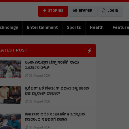
STORIES
EPAPER
LOGIN
chnology
Entertainment
Sports
Health
Featur
LATEST POST
ಲಂಕಾ ವಿರುದ್ಧದ ಟೆಸ್ಟ್ ಸರಣಿಗೆ ಸಾಯಿ
ಸುದರ್ಶನ ಡೌಟ್
08 August 2026
ಕ್ರಿಕೆಟರ್ ಜತೆ ಡೇಟಿಂಗ್ ವದಂತಿ ತಳ್ಳಿ ಹಾಕಿದ
ನಟಿ ಮೃನಾಲ್ ಥಾಕೂರ್
08 August 2026
ಕರ್ನಾಟಕ ದಲಿತ ಸಂಘಟನೆಗಳ ಒಕ್ಕೂಟದ
ವತಿಯಿಂದ ಸಚಿವರಿಗೆ ಮನವಿ
08 August 2026