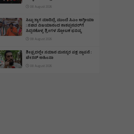
08 August 2026
ಸಿಟ್ಟು ತ್ಯಾಗ ಮಾಡಿದ್ರೆ ಮುಂದೆ ಸಿಎಂ ಆಗ್ತೀಯಾ
: ಸಚಿವ ವಿಜಯಾನಂದ ಕಾಶಪ್ಪನವರ್‌ಗೆ
ಸಿದ್ದನಕೊಳ್ಳ ಶ್ರೀಗಳ ಸ್ಫೋಟಕ ಭವಿಷ್ಯ
08 August 2026
ಶೀಘ್ರದಲ್ಲೇ ಸಮಾನ ಮನಸ್ಕರ ಪಕ್ಷ ಸ್ಥಾಪನೆ :
ಚೇತನ್ ಅಹಿಂಸಾ
08 August 2026