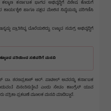
ು, ಕಲ್ಯಾಣ ಕರ್ನಾಟಕ ಭಾಗದ ಅಭಿವೃದ್ಧಿಗೆ ವಿಶೇಷ ಕೊಡುಗೆ
 ಕಾರ್ಯಶೈಲಿ ಹಾಗೂ ಪಕ್ಷದ ಮೇಲಿನ ನಿಷ್ಠೆಯನ್ನು ಪರಿಗಣಿಸಿ
ಟು ಪ್ರಾತಿನಿಧ್ಯ ದೊರೆಯಲಿದ್ದು, ರಾಜ್ಯದ ಸಮಗ್ರ ಅಭಿವೃದ್ಧಿಗೆ
್ಕೂಟದ ವತಿಯಿಂದ ಸಚಿವರಿಗೆ ಮನವಿ
ಾಂಡ್ ಡಾ. ಶರಣಪ್ರಕಾಶ್ ಆರ್. ಪಾಟೀಲ್ ಅವರನ್ನು ಕರ್ನಾಟಕ
ವಂತೆ ವಿನಂತಿಸುತ್ತೇವೆ ಎಂದು ಸೇಡಂ ಕಾಂಗ್ರೆಸ್ ಯುವ
ಪತ್ರಿಕಾ ಪ್ರಕಟಣೆ ಮೂಲಕ ಮನವಿ ಮಾಡಿದ್ದಾರೆ.