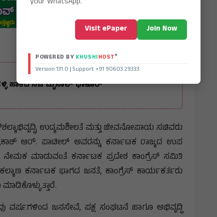
your WhatsApp.
Visit ePaper
Join Now
®
POWERED BY
KHUSHI
HOST
Version 131.0 | Support +91 90603 29333
 ತಳ್ಳಿ ಹಾಕಿದ ನಟಿ ಮೃನಾಲ್ ಥಾಕೂರ್
ಕೌಶಲ್ಯಾಭಿವೃದ್ಧಿ, ಉದ್ಯಮಶೀಲತೆ ಮತ್ತು ಜೀವನೋಪಾಯ ಸಚಿವರು
್ರಕಾಶ್ ಆರ್. ಪಾಟೀಲ್ ಅವರನ್ನು ಕರ್ನಾಟಕ ರಾಜ್ಯದ ಉಪ
ದೆಗೆ ನೇಮಕ ಮಾಡುವಂತೆ ಕರ್ನಾಟಕ ಪ್ರದೇಶ ಕಾಂಗ್ರೆಸ್ ಸಮಿತಿ
 ಕಲ್ಯಾಣ ಕರ್ನಾಟಕ ಭಾಗದ ಜನತೆ, ಕಾಂಗ್ರೆಸ್ ಕಾರ್ಯಕರ್ತರು
ಡಿಕೊಳ್ಳುತ್ತಾರೆ.
 ವರ್ಷಗಳಿಂದ ಜನಸೇವೆ, ಪಕ್ಷ ಸಂಘಟನೆ ಹಾಗೂ ಅಭಿವೃದ್ಧಿ