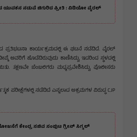
್ಷದ ಯುವಕನ ನಡುವೆ ಚಿಗುರಿದ ಪ್ರೀತಿ : ವಿಡಿಯೋ ವೈರಲ್
 ಪ್ರತಿಭಟನಾ ಕಾರ್ಯಕ್ರಮದಲ್ಲಿ ಈ ಘಟನೆ ನಡೆದಿದೆ. ವೈರಲ್
ೀಪ್ಕೆ ಅವರಿಗೆ ಹೊಡೆದಿರುವುದು ಕಾಣಿಸಿದ್ದು, ಇದರಿಂದ ಸ್ಥಳದಲ್ಲಿ
 ತಕ್ಷಣವೇ ಬೆಂಬಲಿಗರು ಮಧ್ಯಪ್ರವೇಶಿಸಿದ್ದು, ಪೊಲೀಸರು
್ಧಾತ್ಮಕ ಪರೀಕ್ಷೆಗಳಲ್ಲಿ ನಡೆದಿದೆ ಎನ್ನಲಾದ ಅಕ್ರಮಗಳ ವಿರುದ್ಧ CJP
ೋಜನೆಗೆ ಕೇಂದ್ರ ಸಚಿವ ಸಂಪುಟ ಗ್ರೀನ್ ಸಿಗ್ನಲ್