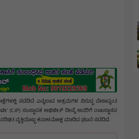
ೀಕ್ಷೆಗಳಲ್ಲಿ ನಡೆದಿದೆ ಎನ್ನಲಾದ ಅಕ್ರಮಗಳ ವಿರುದ್ಧ ದೇಶಾದ್ಯಂತ
ರ್ಟಿ (CJP) ಸಂಸ್ಥಾಪಕ ಅಭಿಜೀತ್ ದೀಪ್ಕೆ ಅವರಿಗೆ ರಾಜಸ್ಥಾನದ
ರಿಚಿತ ವ್ಯಕ್ತಿಯೊಬ್ಬ ಕಪಾಳಮೋಕ್ಷ ಮಾಡಿದ ಘಟನೆ ನಡೆದಿದೆ.