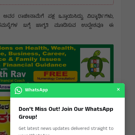
ವರ ರಾಜೀನಾಮೆಗೆ ಪಕ್ಷ ಒತ್ತಾಯಿಸಿದ್ದು, ವಿದ್ಯಾರ್ಥಿಗಳು,
ಸ್ಯೆಗಳ ಬಗ್ಗೆ ಜಾಗೃತಿ ಮೂಡಿಸುವ ಉದ್ದೇಶವೂ ಈ
×
WhatsApp
Don't Miss Out! Join Our WhatsApp
Group!
Get latest news updates delivered straight to