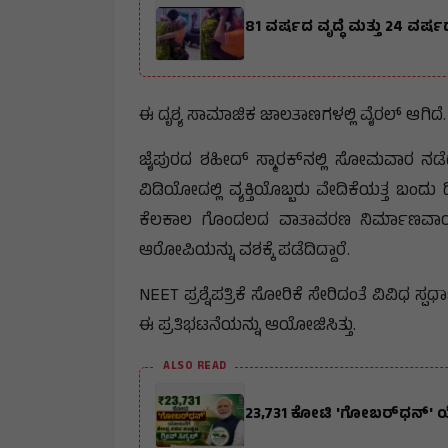
81 ವರ್ಷದ ವೃದ್ಧೆ ಮತ್ತು 24 ವರ
ಈ ದೃಶ್ಯ ಸಾಮಾಜಿಕ ಜಾಲತಾಣಗಳಲ್ಲಿ ವೈರಲ್ ಆಗಿದೆ.
ಜೈಪುರದ ಶಹೀದ್ ಸ್ಮಾರಕ್‌ನಲ್ಲಿ ಸೋಮವಾರ ನಡೆದ
ವಿಡಿಯೋದಲ್ಲಿ ವ್ಯಕ್ತಿಯೊಬ್ಬರು ವೇದಿಕೆಯತ್ತ ಬಂದು ದ
ಕೆಲಕಾಲ ಗೊಂದಲದ ವಾತಾವರಣ ನಿರ್ಮಾಣವಾಯಿತು.
ಆರೋಪಿಯನ್ನು ವಶಕ್ಕೆ ಪಡೆದಿದ್ದಾರೆ.
NEET ಪ್ರಶ್ನೆಪತ್ರಿಕೆ ಸೋರಿಕೆ ಸೇರಿದಂತೆ ವಿವಿಧ ಸ್ಪರ
ಈ ಪ್ರತಿಭಟನೆಯನ್ನು ಆಯೋಜಿಸಿತ್ತು.
ALSO READ
₹23,731 ಕೋಟಿ 'ಗೋಬರ್‌ಧನ್' ಯ