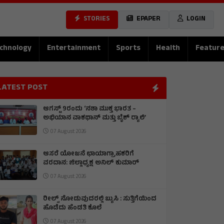
STORIES
EPAPER
LOGIN
chnology
Entertainment
Sports
Health
Featur
LATEST POST
ಆಗಸ್ಟ್ 9ರಂದು ‘ನಶಾ ಮುಕ್ತ ಭಾರತ –
ಅಭಿಯಾನ ವಾಕಥಾನ್ ಮತ್ತು ಬೈಕ್ ರ‍್ಯಾಲಿ’
07 August 2026
ಆಸರೆ ಯೋಜನೆ ಛಾಯಾಗ್ರಾಹಕರಿಗೆ
ವರದಾನ: ಜಿಲ್ಲಾಧ್ಯಕ್ಷ ಅನಿಲ್ ಕುಮಾರ್
07 August 2026
ರೀಲ್ಸ್ ನೋಡುವುದರಲ್ಲಿ ಬ್ಯುಸಿ : ಸುತ್ತಿಗೆಯಿಂದ
ಹೊಡೆದು ಹೆಂಡತಿ ಕೊಲೆ
07 August 2026