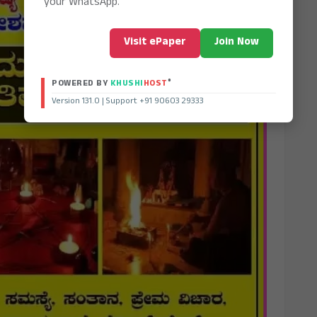
your WhatsApp.
Visit ePaper
Join Now
®
POWERED BY
KHUSHI
HOST
Version 131.0 | Support +91 90603 29333