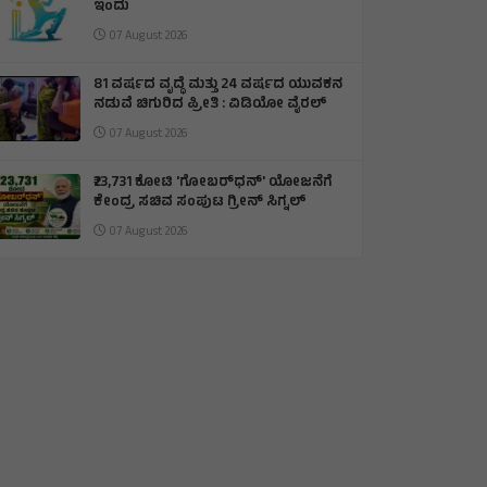
ಇಂದು
07 August 2026
81 ವರ್ಷದ ವೃದ್ಧೆ ಮತ್ತು 24 ವರ್ಷದ ಯುವಕನ
ನಡುವೆ ಚಿಗುರಿದ ಪ್ರೀತಿ : ವಿಡಿಯೋ ವೈರಲ್
07 August 2026
₹23,731 ಕೋಟಿ 'ಗೋಬರ್‌ಧನ್' ಯೋಜನೆಗೆ
ಕೇಂದ್ರ ಸಚಿವ ಸಂಪುಟ ಗ್ರೀನ್ ಸಿಗ್ನಲ್
07 August 2026