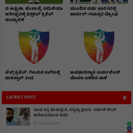
ದ.ಆಫ್ರಿಕಾ, ಜಿಂಬಾಬ್ವೆ, ನಮಿಬಿಯಾ
ಮುಂದಿನ ವರ್ಷ ಭಾರತದಲ್ಲಿ
ಆತೀಥ್ಯದಲ್ಲಿ ವಿಶ್ವಕಪ್ ಕ್ರಿಕೆಟ್
ಬಾರ್ಡರ್-ಗವಾಸ್ಕರ ಟ್ರೋಫಿ
ಪಂದ್ಯಾವಳಿ
ಟೆಸ್ಟ್ ಕ್ರಿಕೆಟ್: ಗೆಲುವಿನ ಬಾಗಿಲಲ್ಲಿ
ಅಪಘಾನಿಸ್ತಾನ-ಐರ್ಯಲೆಂಡ್
ಪಾಕಿಸ್ತಾನ್ ತಂಡ
ಮೊದಲ ಏಕದಿನ ನಾಳೆ
LATEST POST
ನಾನು ಸತ್ಯ ಹೇಳುತ್ತೇನೆ, ನನ್ನನ್ನು ಕ್ಷಮಿಸಿ : ದರ್ಶನ್ ಕೇಸ್
ಆರೋಪಿಯಿಂದ ಅರ್ಜಿ
06 August 2026