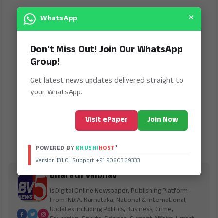
×
WhatsApp
Don't Miss Out! Join Our WhatsApp
Group!
Get latest news updates delivered straight to
your WhatsApp.
Visit ePaper
Join Now
®
POWERED BY
KHUSHI
HOST
Version 131.0 | Support +91 90603 29333
Bharath Vaibhav
is Digital Online Newspaper, Publishing Platform
From INDIA. Karnataka, National & International,
Updates including Politics, Business, Crime,