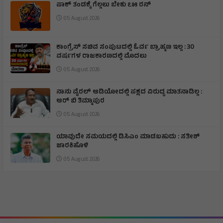
ಪಾಕ್ ತಂಡಕ್ಕೆ ಗೆಲ್ಲಲು ಬೇಕು ೭೫ ರನ್
05 August 2026
ಕಾಂಗ್ರೆಸ್ ಸಚಿವ ಸಂಪುಟದಲ್ಲಿ ಓರ್ವ ಬ್ರಾಹ್ಮಣ ಇಲ್ಲ : 30
ವರ್ಷಗಳ ರಾಜಕಾರಣದಲ್ಲಿ ಮೊದಲು
05 August 2026
ನಾನು ವೈರಲ್ ಆಡಿಯೋದಲ್ಲಿ ಪಕ್ಷದ ವಿರುದ್ಧ ಮಾತನಾಡಿಲ್ಲ :
ಆರ್ ಬಿ ತಿಮ್ಮಾಪುರ
05 August 2026
ಯಾವುದೇ ಸಮಯದಲ್ಲಿ ಡಿಸಿಎಂ ಮಾಡಬಹುದು : ಸತೀಶ್
ಜಾರಕಿಹೊಳಿ
05 August 2026