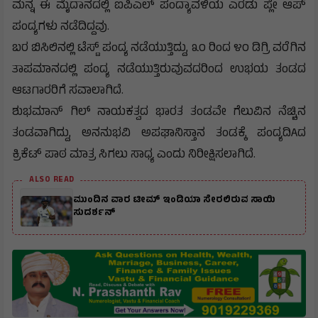
ಮನ್ನ ಈ ಮೈದಾನದಲ್ಲಿ ಐಪಿಎಲ್ ಪಂದ್ಯಾವಳಿಯ ಎರಡು ಪ್ಲೇ ಆಪ್
ಪಂದ್ಯಗಳು ನಡೆದಿದ್ದವು.
ಬರ ಬಿಸಿಲಿನಲ್ಲಿ ಟೆಸ್ಟ್ ಪಂದ್ಯ ನಡೆಯುತ್ತಿದ್ದು, ೩೦ ರಿಂದ ೪೦ ಡಿಗ್ರಿ ವರೆಗಿನ
ತಾಪಮಾನದಲ್ಲಿ ಪಂದ್ಯ ನಡೆಯುತ್ತಿರುವುವದರಿಂದ ಉಭಯ ತಂಡದ
ಆಟಗಾರರಿಗೆ ಸವಾಲಾಗಿದೆ.
ಶುಭಮಾನ್ ಗಿಲ್ ನಾಯಕತ್ವದ ಭಾರತ ತಂಡವೇ ಗೆಲುವಿನ ನೆಚ್ಚಿನ
ತಂಡವಾಗಿದ್ದು, ಅನನುಭವಿ ಅಪಘಾನಿಸ್ತಾನ ತಂಡಕ್ಕೆ ಪಂದ್ಯದಿAದ
ಕ್ರಿಕೆಟ್ ಪಾಠ ಮಾತ್ರ ಸಿಗಲು ಸಾಧ್ಯ ಎಂದು ನಿರೀಕ್ಷಿಸಲಾಗಿದೆ.
ALSO READ
ಮುಂದಿನ ವಾರ ಟೀಮ್ ಇಂಡಿಯಾ ಸೇರಲಿರುವ ಸಾಯಿ
ಸುದರ್ಶನ್