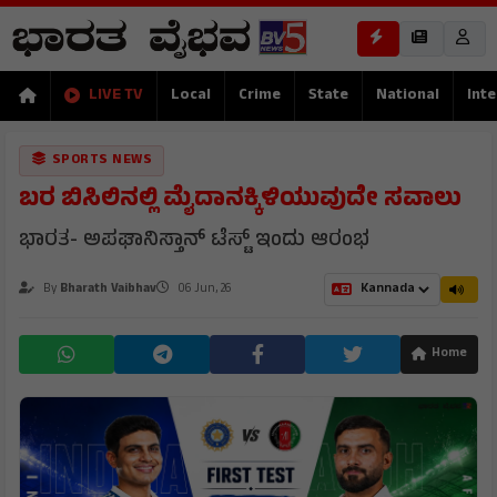
LIVE TV
Local
Crime
State
National
Inte
SPORTS NEWS
ಬರ ಬಿಸಿಲಿನಲ್ಲಿ ಮೈದಾನಕ್ಕಿಳಿಯುವುದೇ ಸವಾಲು
ಭಾರತ- ಅಪಘಾನಿಸ್ತಾನ್ ಟೆಸ್ಟ್ ಇಂದು ಆರಂಭ
By
Bharath Vaibhav
06 Jun, 26
Home