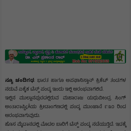
ನ್ಯೂ ಚಂದಿಗಢ
: ಭಾರತ ಹಾಗೂ ಅಪಘಾನಿಸ್ತಾನ್ ಕ್ರಿಕೆಟ್ ತಂಡಗಳ
ನಡುವೆ ಏಕೈಕ ಟೆಸ್ಟ್ ಪಂದ್ಯ ಇಂದು ಇಲ್ಲಿ ಆರಂಭವಾಗಲಿದೆ.
ಇಲ್ಲಿನ ಮುಲ್ಲಾನಪುರದಲ್ಲಿರುವ ಮಹಾರಾಜ ಯಧುವೀಂದ್ರ ಸಿಂಗ್
ಅಂತಾರಾಷ್ಟಿçÃಯ ಕ್ರೀಡಾಂಗಣದಲ್ಲಿ ಪಂದ್ಯ ಮುಂಜಾನೆ ೯:೩೦ ರಿಂದ
ಆರಂಭವಾಗುವುದು.
ಹೊಸ ಮೈದಾನದಲ್ಲಿ ಮೊದಲ ಬಾರಿಗೆ ಟೆಸ್ಟ್ ಪಂದ್ಯ ನಡೆಯುತ್ತಿದೆ. ಇದಕ್ಕೆ