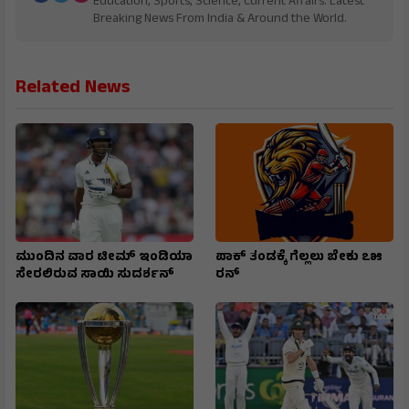
Education, Sports, Science, Current Affairs. Latest
Breaking News From India & Around the World.
Related News
ಮುಂದಿನ ವಾರ ಟೀಮ್ ಇಂಡಿಯಾ
ಪಾಕ್ ತಂಡಕ್ಕೆ ಗೆಲ್ಲಲು ಬೇಕು ೭೫
ಸೇರಲಿರುವ ಸಾಯಿ ಸುದರ್ಶನ್
ರನ್