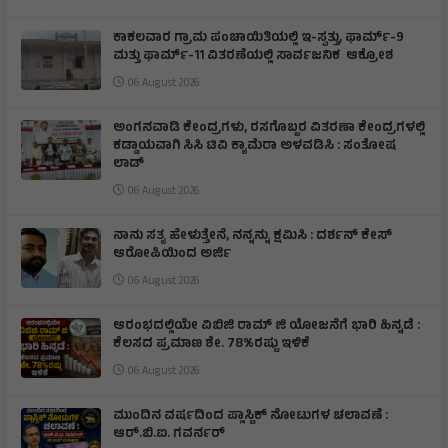
ಕಾಕಲವಾರ ಗ್ರಾಮ ಪಂಚಾಯಿತಿಯಲ್ಲಿ ಇ-ಸ್ವತ್ತು, ಫಾರ್ಮ್-9
ಮತ್ತು ಫಾರ್ಮ್-11 ವಿತರಣೆಯಲ್ಲಿ ಸಾರ್ವಜನಿಕ ಆಕ್ರೋಶ
06 August 2026
ಅಂಗನವಾಡಿ ಕೇಂದ್ರಗಳು, ರಸಗೊಬ್ಬರ ವಿತರಣಾ ಕೇಂದ್ರಗಳಲ್ಲಿ
ಕಡ್ಡಾಯವಾಗಿ ಸಿಸಿ ಟಿವಿ ಕ್ಯಾಮೆರಾ ಅಳವಡಿಸಿ : ಸಂತೋಷ
ಲಾಡ್
06 August 2026
ನಾನು ಸತ್ಯ ಹೇಳುತ್ತೇನೆ, ನನ್ನನ್ನು ಕ್ಷಮಿಸಿ : ದರ್ಶನ್ ಕೇಸ್
ಆರೋಪಿಯಿಂದ ಅರ್ಜಿ
06 August 2026
ಆರಂಭದಲ್ಲಿಯೇ ವಿಬಿಜಿ ರಾಮ್ ಜಿ ಯೋಜನೆಗೆ ಭಾರಿ ಹಿನ್ನಡೆ :
ಕೆಲಸದ ಪ್ರಮಾಣ ಶೇ. 78%ರಷ್ಟು ಇಳಿಕೆ
06 August 2026
ಮುಂದಿನ ವರ್ಷದಿಂದ ಪ್ಲಾಸ್ಟಿಕ್ ನೋಟುಗಳ ಚಲಾವಣೆ :
ಆರ್‌.ಬಿ.ಐ. ಗವರ್ನರ್