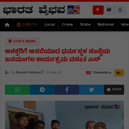
LIVE TV
Local
Crime
State
National
Inte
STATE NEWS
ಅಶಕ್ತರಿಗೆ ಆಸರೆಯಾದ ಧರ್ಮಸ್ಥಳ ಸಂಸ್ಥೆಯ
ಜನಮಂಗಲ ಕಾರ್ಯಕ್ರಮ ವಸಂತ ಎಸ್
By
Bharath Vaibhav
30 May, 26
Home