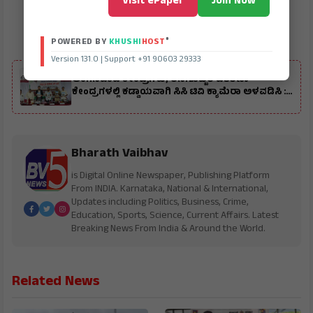
Visit ePaper
Join Now
®
POWERED BY
KHUSHI
HOST
Version 131.0 | Support +91 90603 29333
ALSO READ
ಅಂಗನವಾಡಿ ಕೇಂದ್ರಗಳು, ರಸಗೊಬ್ಬರ ವಿತರಣಾ
ಕೇಂದ್ರಗಳಲ್ಲಿ ಕಡ್ಡಾಯವಾಗಿ ಸಿಸಿ ಟಿವಿ ಕ್ಯಾಮೆರಾ ಅಳವಡಿಸಿ :
ಸಂತೋಷ ಲಾಡ್
Bharath Vaibhav
is Digital Online Newspaper, Publishing Platform
From INDIA. Karnataka, National & International,
Updates including Politics, Business, Crime,
Education, Sports, Science, Current Affairs. Latest
Breaking News From India & Around the World.
Related News