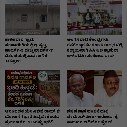
ಕಾಕಲವಾರ ಗ್ರಾಮ
ಅಂಗನವಾಡಿ ಕೇಂದ್ರಗಳು,
ಪಂಚಾಯಿತಿಯಲ್ಲಿ ಇ-ಸ್ವತ್ತು,
ರಸಗೊಬ್ಬರ ವಿತರಣಾ ಕೇಂದ್ರಗಳಲ್ಲಿ
ಫಾರ್ಮ್-9 ಮತ್ತು ಫಾರ್ಮ್-11
ಕಡ್ಡಾಯವಾಗಿ ಸಿಸಿ ಟಿವಿ ಕ್ಯಾಮೆರಾ
ವಿತರಣೆಯಲ್ಲಿ ಸಾರ್ವಜನಿಕ
ಅಳವಡಿಸಿ : ಸಂತೋಷ ಲಾಡ್
ಆಕ್ರೋಶ
ಆರಂಭದಲ್ಲಿಯೇ ವಿಬಿಜಿ ರಾಮ್ ಜಿ
ಸಚಿವ ಸ್ಥಾನ ಹಂಚಿಕೆಯಲ್ಲಿ
ಯೋಜನೆಗೆ ಭಾರಿ ಹಿನ್ನಡೆ : ಕೆಲಸದ
ಪೇಮೆಂಟ್ ಸೀಟ್ ಆರೋಪ; ಕೈ
ಪ್ರಮಾಣ ಶೇ. 78%ರಷ್ಟು ಇಳಿಕೆ
ನಾಯಕರ ಆಡಿಯೋ ವೈರಲ್