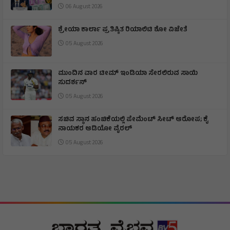
06 August 2026
ಶ್ರೇಯಾ ಕಾರ್ಲಾ ಪ್ರತಿಷ್ಠಿತ ರಿಯಾಲಿಟಿ ಶೋ ವಿಜೇತೆ
05 August 2026
ಮುಂದಿನ ವಾರ ಟೀಮ್ ಇಂಡಿಯಾ ಸೇರಲಿರುವ ಸಾಯಿ
ಸುದರ್ಶನ್
05 August 2026
ಸಚಿವ ಸ್ಥಾನ ಹಂಚಿಕೆಯಲ್ಲಿ ಪೇಮೆಂಟ್ ಸೀಟ್ ಆರೋಪ; ಕೈ
ನಾಯಕರ ಆಡಿಯೋ ವೈರಲ್
05 August 2026