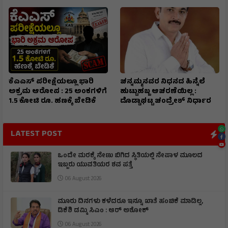
ಕೆಎಎಸ್ ಪರೀಕ್ಷೆಯಲ್ಲೂ ಭಾರಿ
ಚನ್ನಮ್ಮನವರ ನಿಧನದ ಹಿನ್ನೆಲೆ
ಅಕ್ರಮ ಆರೋಪ : 25 ಅಂಕಗಳಿಗೆ
ಹುಟ್ಟುಹಬ್ಬ ಆಚರಣೆಯಿಲ್ಲ :
1.5 ಕೋಟಿ ರೂ. ಹಣಕ್ಕೆ ಬೇಡಿಕೆ
ದೊಡ್ಡಾಘಟ್ಟ ಚಂದ್ರೇಶ್ ನಿರ್ಧಾರ
LATEST POST
ಒಂದೇ ಮರಕ್ಕೆ ನೇಣು ಬಿಗಿದ ಸ್ಥಿತಿಯಲ್ಲಿ ನೇಪಾಳ ಮೂಲದ
ಇಬ್ಬರು ಯುವತಿಯರ ಶವ ಪತ್ತೆ
06 August 2026
ಮೂರು ದಿನಗಳು ಕಳೆದರೂ ಇನ್ನೂ ಖಾತೆ ಹಂಚಿಕೆ ಮಾಡಿಲ್ಲ,
ಡಿಕೆಶಿ ಡಮ್ಮಿ ಸಿಎಂ : ಆರ್ ಅಶೋಕ್
06 August 2026