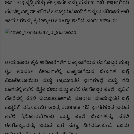
ಜನರ ಅಭಿವೃದ್ಧಿ ಮತ್ತು ಕಲ್ಯಾಣವೇ ನಮ್ಮ ಪ್ರಮುಖ ಗುರಿ. ಅಭಿವೃದ್ಧಿಯ
ಪಥದಲ್ಲಿ ಎಲ್ಲ ಇಲಾಖೆಗಳ ಸಮನ್ವಯದೊಂದಿಗೆ ಇನ್ನಷ್ಟು ಪರಿಣಾಮಕಾರಿ
ಕಾರ್ಯಗಳನ್ನು ಕೈಗೊಳ್ಳಲು ಸಂಕಲ್ಪಿಸಲಾಗಿದೆ. ಎಂದು ತಿಳಿಸಿದರು.
ರಾಯಚೂರು ಕೃಷಿ ಅಧಿಕಾರಿಗಳಿಗೆ ದಾಸ್ತನಾಗಿರುವ ರಸಗೊಬ್ಬರ ಮತ್ತು
ರೈತ ಸಂಪರ್ಕ ಕೇಂದ್ರಗಳಲ್ಲಿ ದಾಸ್ತನಾಗಿರುವ ಬೀಜಗಳ ಬಗ್ಗೆ
ವಿಚಾರಿಸಲಾಯಿತು ಮತ್ತು ಗ್ರಾಮಾಂತರ ಭಾಗಗಳಲ್ಲಿ ಮತ್ತು ಗಡಿ
ಭಾಗದಲ್ಲಿ ನಕಲಿ ಬಿತ್ತನೆ ಬೀಜ ಮತ್ತು ನಕಲಿ ರಸಗೊಬ್ಬರ ನಕಲಿ ಜೈವಿಕ
ಹೆಸರಿನಲ್ಲಿ ನಕಲಿ ಸುಡುಬಯೋಗಳು ಮಾರಾಟ ಮಾಡುವುದರ ಬಗ್ಗೆ
ಎಚ್ಚರಿಕೆ ವಹಿಸಬೇಕೂ ಆಂಧ್ರ ತೆಲಂಗಾಣ ಗಡಿ ಭಾಗಗಳಿಂದ ಬರುವ
ನಕಲಿ ಕ್ರಿಮಿನಾಶಕಗಳನ್ನು ಮತ್ತು ನಕಲಿ ಬೀಜಗಳನ್ನು ನಕಲಿ
ರಸಗೊಬ್ಬರವನ್ನು ಬರುವ ಬಗ್ಗೆ ಸೂಕ್ತ ನಿಗವಹಿಸಬೇಕು ಎಂದು