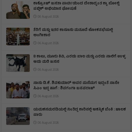
ಕಾಕ್ರೋಚ್ ಜನತಾ ಪಾರ್ಟಿಯಿಂದ ದೇಶಾದ್ಯಂತ ಕ್ಯಾ ಬೋಲ್ತಿ
ಪಬ್ಲಿಕ್ ಅಭಿಯಾನ ಘೋಷಣೆ
06 August 2026
ತೆರಿಗೆ ಮತ್ತು ಇತರ ಕಾನೂನು ಮಸೂದೆ ಲೋಕಸಭೆಯಲ್ಲಿ
ಅಂಗೀಕಾರ
06 August 2026
8 ಕಾಲು, ಮೂರು ಕಿವಿ, ಎರಡು ಬಾಲ ಮತ್ತು ಎರಡು ನಾಲಿಗೆ ಉಳ್ಳ
ಆಡು ಮರಿ ಜನನ
06 August 2026
ನಾನು ಡಿ.ಕೆ. ಶಿವಕುಮಾರ್ ಅವರ ಮನೆಮಗ ಇದ್ದಂತೆ ನಾನೇ
ಸಿಎಂ ಇದ್ದ ಹಾಗೆ : ಶಿವಗಂಗಾ ಬಸವರಾಜ್
06 August 2026
ಯಮಕನಮರಡಿಯಲ್ಲಿ ನಿಂತಿದ್ದ ಕಾರಿನಲ್ಲಿ ಆಕಸ್ಮಿಕ ಬೆಂಕಿ : ಚಾಲಕ
ಪಾರು
06 August 2026