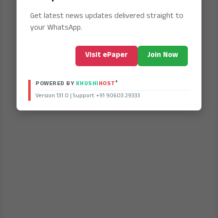
Get latest news updates delivered straight to
your WhatsApp.
Visit ePaper
Join Now
®
POWERED BY
KHUSHI
HOST
Version 131.0 | Support +91 90603 29333