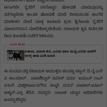
ಅಧಿಕಾರಿಗಳಿಗೆ ಖಡಕ್ ಎಚ್ಚರಿಕೆ ನೀಡಿದರು .
ಈಗಾಗಲೇ ರೈತರಿಗೆ ರಸಗೊಬ್ಬರ ಜೋಡಣೆ ಮಾಡುವುದನ್ನು
ತಡೆಗಟ್ಟಬೇಕು ಅಂತಹ ಜೋಡಣೆ ಮಾಡಿ ನೀಡುವಂತಹ ಅಂಗಡಿ
ಮಾಲೀಕರ ಮೇಲೆ ಸೂಕ್ತ ಕಾನೂನು ಕ್ರಮ ಕೈಗೊಂಡು ರೈತರಿಗೆ
ಮೋಸವಗದಂತೆ ನೋಡಿಕೊಳ್ಳಬೇಕೆಂದು ಸಹಾಯಕ ಕೃಷಿ ನಿರ್ದೇಶಕಿ
ದೀಪ ಕುಲಕರ್ಣಿರವರಿಗೆ ತಿಳಿಸಿದರು.
ALSO READ
8 ಕಾಲು, ಮೂರು ಕಿವಿ, ಎರಡು ಬಾಲ ಮತ್ತು ಎರಡು ನಾಲಿಗೆ
ಉಳ್ಳ ಆಡು ಮರಿ ಜನನ
ಈ ಸಂದರ್ಭದಲ್ಲಿ ಸಹಾಯಕ ಆಯುಕ್ತರು ಹಂಪಣ್ಣ ಸಜ್ಜನ್. ಡಿ ವೈ ಎಸ್
ಪಿ ಶಾಂತವೀರ್ . ತಾಹಾಶಿಲ್ದಾರ್ ಸುರೇಶ್ ವರ್ಮ. ಜಯಂತ್ ರಾವ್
ಪತಂಗಿ .ಮಲ್ಲಿಕಾರ್ಜುನಗೌಡ ತಲ್ಮಾರಿ. ಪವನ್ ಪಾಟೀಲ್.ಬಷೀರ್
ಅಹ್ಮದ್..ಎಲ್ಲ ಕೆಡಿಪಿ ಸದಸ್ಯರು .ತಾಲೂಕ ಮಟ್ಟದ ಅಧಿಕಾರಿಗಳು
ಉಪಸ್ಥಿತರಿದ್ದರು.