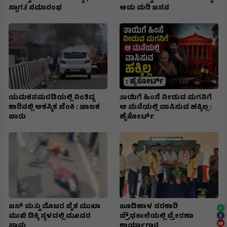
ಸ್ವಾಗತ ಸಮಾರಂಭ
ಆಡು ಮರಿ ಜನನ
ಯಮಕನಮರಡಿಯಲ್ಲಿ ನಿಂತಿದ್ದ
ತಾಯಿಗೆ ಹಿಂಸೆ ನೀಡುವ ಮಗನಿಗೆ
ಕಾರಿನಲ್ಲಿ ಆಕಸ್ಮಿಕ ಬೆಂಕಿ : ಚಾಲಕ
ಆ ಮನೆಯಲ್ಲಿ ವಾಸಿಸುವ ಹಕ್ಕಿಲ್ಲ :
ಪಾರು
ಹೈಕೋರ್ಟ್
ಬಸ್ ಮತ್ತು ಮೊಟರ ಬೈಕ ಮುಖಾ
ಬೂದಿಹಾಳ ಸರಕಾರಿ
ಮುಖಿ‌ ಡಿಕ್ಕಿ ಸ್ಥಳದಲ್ಲಿ ಮೂವರ
ಪ್ರೌಢಶಾಲೆಯಲ್ಲಿ ಪ್ರೇರಣಾ
ಸಾವು
ಕಾರ್ಯಾಗಾರ