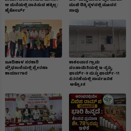
ಆ ಮನೆಯಲ್ಲಿ ವಾಸಿಸುವ ಹಕ್ಕಿಲ್ಲ :
ಮುಖಿ‌ ಡಿಕ್ಕಿ ಸ್ಥಳದಲ್ಲಿ ಮೂವರ
ಹೈಕೋರ್ಟ್
ಸಾವು
ಬೂದಿಹಾಳ ಸರಕಾರಿ
ಕಾಕಲವಾರ ಗ್ರಾಮ
ಪ್ರೌಢಶಾಲೆಯಲ್ಲಿ ಪ್ರೇರಣಾ
ಪಂಚಾಯಿತಿಯಲ್ಲಿ ಇ-ಸ್ವತ್ತು,
ಕಾರ್ಯಾಗಾರ
ಫಾರ್ಮ್-9 ಮತ್ತು ಫಾರ್ಮ್-11
ವಿತರಣೆಯಲ್ಲಿ ಸಾರ್ವಜನಿಕ
ಆಕ್ರೋಶ