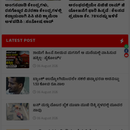
ಅಂಗನವಾಡಿ ಕೇಂದ್ರಗಳು,
ಆರಂಭದಲ್ಲಿಯೇ ವಿಬಿಜಿ ರಾಮ್ ಜಿ
ರಸಗೊಬ್ಬರ ವಿತರಣಾ ಕೇಂದ್ರಗಳಲ್ಲಿ
ಯೋಜನೆಗೆ ಭಾರಿ ಹಿನ್ನಡೆ : ಕೆಲಸದ
ಕಡ್ಡಾಯವಾಗಿ ಸಿಸಿ ಟಿವಿ ಕ್ಯಾಮೆರಾ
ಪ್ರಮಾಣ ಶೇ. 78%ರಷ್ಟು ಇಳಿಕೆ
ಅಳವಡಿಸಿ : ಸಂತೋಷ ಲಾಡ್
LATEST POST
ತಾಯಿಗೆ ಹಿಂಸೆ ನೀಡುವ ಮಗನಿಗೆ ಆ ಮನೆಯಲ್ಲಿ ವಾಸಿಸುವ
ಹಕ್ಕಿಲ್ಲ : ಹೈಕೋರ್ಟ್
06 August 2026
ಬ್ಯಾಂಕ್‌ ಉದ್ಯೋಗಿಯಿಂದಲೇ ನಕಲಿ ಚಿನ್ನಾಭರಣ ಅಡವಿಟ್ಟು
1.53 ಕೋಟಿ ರೂ.ಸಾಲ
06 August 2026
ಬಸ್ ಮತ್ತು ಮೊಟರ ಬೈಕ ಮುಖಾ ಮುಖಿ‌ ಡಿಕ್ಕಿ ಸ್ಥಳದಲ್ಲಿ ಮೂವರ
ಸಾವು
06 August 2026