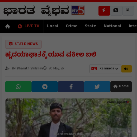
LIVE TV
Local
Crime
State
National
Inte
STATE NEWS
ಹೃದಯಾಘಾತಕ್ಕೆ ಯುವ ವಕೀಲ ಬಲಿ
By
Bharath Vaibhav
20 May, 26
Home