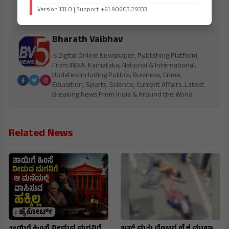
Version 131.0 | Support +91 90603 29333
Bharath Vaibhav
is Digital Online Newspaper, Publishing Platform
From INDIA. Karnataka, National & International,
Updates including Politics, Business, Crime,
Education, Sports, Science, Current Affairs. Latest
Breaking News From India & Around the World.
Related News
ತಾಯಿಗೆ ಹಿಂಸೆ ನೀಡುವ ಮಗನಿಗೆ
ಬಸ್ ಮತ್ತು ಮೊಟರ ಬೈಕ ಮುಖಾ