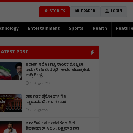
STORIES
EPAPER
LOGIN
chnology
Entertainment
Sports
Health
Featur
LATEST POST
ಇರಾನ್‌ ಸರ್ವೋಚ್ಚ ನಾಯಕ ಮೊಜ್ತಬಾ
ಖಮೇನಿ ಗಂಭೀರ ಸ್ಥಿತಿ : ಅವರ ಹುತಾತ್ಮತೆಯ
ಸುದ್ದಿ ಶೀಘ್ರ
08 August 2026
ಕರ್ನಾಟಕ ಹೈಕೋರ್ಟ್ ಗೆ 6
ನ್ಯಾಯಮೂರ್ತಿಗಳ ನೇಮಕ
08 August 2026
ಮುಂದಿನ 7 ವರ್ಷದವರೆಗೂ ಡಿ.ಕೆ
ಶಿವಕುಮಾರ್ ಸಿಎಂ : ಲಕ್ಷ್ಮಣ್ ಸವದಿ