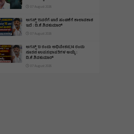
07 August 2026
ಆಗಸ್ಟ್ 15ವರೆಗೆ ಖಾತೆ ಹಂಚಿಕೆಗೆ ಕಾಲಾವಕಾಶ
ಇದೆ : ಡಿ.ಕೆ.ಶಿವಕುಮಾರ್
07 August 2026
ಆಗಸ್ಟ್ 13 ರಂದು ಅಧಿವೇಶನ,14 ರಂದು
ನೂತನ ಉಪಸಭಾಪತಿಗಳ ಆಯ್ಕೆ :
ಡಿ.ಕೆ.ಶಿವಕುಮಾರ್
07 August 2026