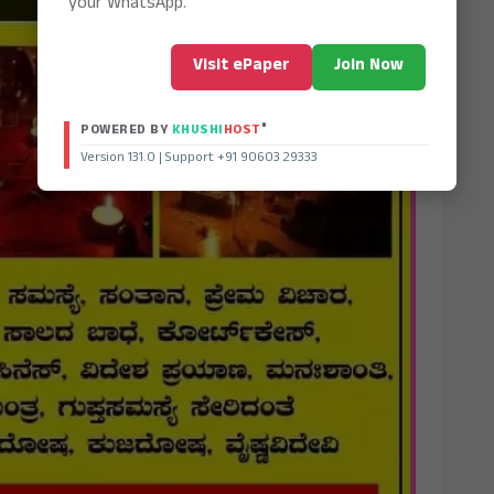
your WhatsApp.
Visit ePaper
Join Now
®
POWERED BY
KHUSHI
HOST
Version 131.0 | Support +91 90603 29333