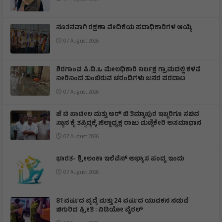
ನೂತನವಾಗಿ ರಕ್ಷಣಾ ವೇದಿಕೆಯ ಪದಾಧಿಕಾರಿಗಳ ಆಯ್ಕೆ
07 August 2026
ಶಿರಗಾoವ ಪಿ.ಡಿ.ಒ ಮೇಲಧಿಕಾರಿ ನಿರ್ಲಕ್ಷ ಗ್ರಾಮದಲ್ಲಿ ಕಳಪೆ
ನೀರಿನಿಂದ ತುಂಬಿರುವ ಚರಂಡಿಗಳು ಜನರ ಪರದಾಟ
07 August 2026
ಜೆ ಟಿ ಪಾಟೀಲ ಮತ್ತು ಆರ್ ಬಿ ತಿಮ್ಮಾಪುರ ಇಬ್ಬರಿಗೂ ಸಚಿವ
ಸ್ಥಾನ ಕೈ ತಪ್ಪಿದ್ದಕ್ಕೆ ಜಿಲ್ಲಾಧ್ಯಕ್ಷ ರಾಜು ಮಣ್ಣಿಕೇರಿ ಅಸಮಾಧಾನ
07 August 2026
ಭಾರತ- ಶ್ರೀಲಂಕಾ ಇಲೆವೆನ್ ಅಭ್ಯಾಸ ಪಂದ್ಯ ಇಂದು
07 August 2026
81 ವರ್ಷದ ವೃದ್ಧೆ ಮತ್ತು 24 ವರ್ಷದ ಯುವಕನ ನಡುವೆ
ಚಿಗುರಿದ ಪ್ರೀತಿ : ವಿಡಿಯೋ ವೈರಲ್