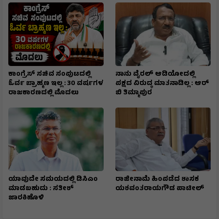
ಕಾಂಗ್ರೆಸ್ ಸಚಿವ ಸಂಪುಟದಲ್ಲಿ
ನಾನು ವೈರಲ್ ಆಡಿಯೋದಲ್ಲಿ
ಓರ್ವ ಬ್ರಾಹ್ಮಣ ಇಲ್ಲ : 30 ವರ್ಷಗಳ
ಪಕ್ಷದ ವಿರುದ್ಧ ಮಾತನಾಡಿಲ್ಲ : ಆರ್
ರಾಜಕಾರಣದಲ್ಲಿ ಮೊದಲು
ಬಿ ತಿಮ್ಮಾಪುರ
ಯಾವುದೇ ಸಮಯದಲ್ಲಿ ಡಿಸಿಎಂ
ರಾಜೀನಾಮೆ ಹಿಂಪಡೆದ ಶಾಸಕ
ಮಾಡಬಹುದು : ಸತೀಶ್
ಯಶವಂತರಾಯಗೌಡ ಪಾಟೀಲ್
ಜಾರಕಿಹೊಳಿ