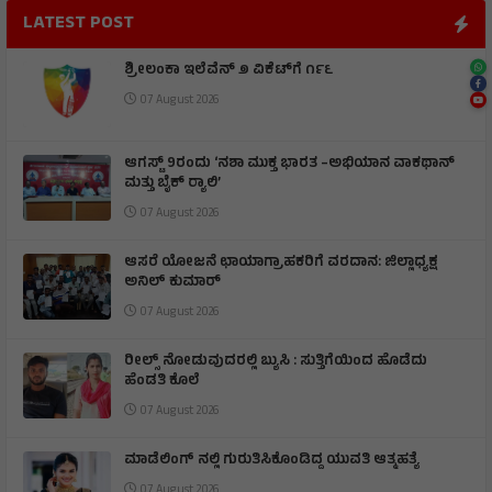
LATEST POST
ಶ್ರೀಲಂಕಾ ಇಲೆವೆನ್ ೨ ವಿಕೆಟ್‌ಗೆ ೧೯೬
07 August 2026
ಆಗಸ್ಟ್ 9ರಂದು ‘ನಶಾ ಮುಕ್ತ ಭಾರತ –ಅಭಿಯಾನ ವಾಕಥಾನ್
ಮತ್ತು ಬೈಕ್ ರ‍್ಯಾಲಿ’
07 August 2026
ಆಸರೆ ಯೋಜನೆ ಛಾಯಾಗ್ರಾಹಕರಿಗೆ ವರದಾನ: ಜಿಲ್ಲಾಧ್ಯಕ್ಷ
ಅನಿಲ್ ಕುಮಾರ್
07 August 2026
ರೀಲ್ಸ್ ನೋಡುವುದರಲ್ಲಿ ಬ್ಯುಸಿ : ಸುತ್ತಿಗೆಯಿಂದ ಹೊಡೆದು
ಹೆಂಡತಿ ಕೊಲೆ
07 August 2026
ಮಾಡೆಲಿಂಗ್ ನಲ್ಲಿ ಗುರುತಿಸಿಕೊಂಡಿದ್ದ ಯುವತಿ ಆತ್ಮಹತ್ಯೆ
07 August 2026