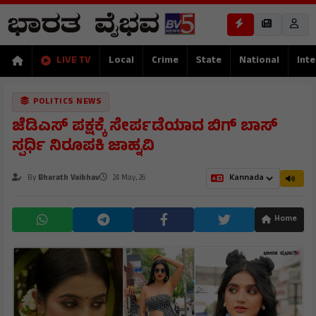
LIVE TV
Local
Crime
State
National
Inte
POLITICS NEWS
ಜೆಡಿಎಸ್ ಪಕ್ಷಕ್ಕೆ ಸೇರ್ಪಡೆಯಾದ ಬಿಗ್ ಬಾಸ್
ಸ್ಪರ್ಧಿ ನಿರೂಪಕಿ ಜಾಹ್ನವಿ
By
Bharath Vaibhav
24 May, 26
Home