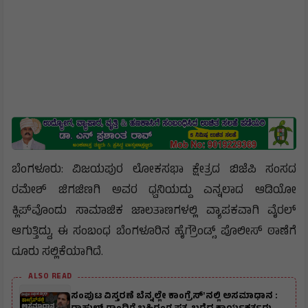
ಬೆಂಗಳೂರು: ವಿಜಯಪುರ ಲೋಕಸಭಾ ಕ್ಷೇತ್ರದ ಬಿಜೆಪಿ ಸಂಸದ
ರಮೇಶ್ ಜಿಗಜಿಣಗಿ ಅವರ ಧ್ವನಿಯದ್ದು ಎನ್ನಲಾದ ಆಡಿಯೋ
ಕ್ಲಿಪ್‌ವೊಂದು ಸಾಮಾಜಿಕ ಜಾಲತಾಣಗಳಲ್ಲಿ ವ್ಯಾಪಕವಾಗಿ ವೈರಲ್
ಆಗುತ್ತಿದ್ದು, ಈ ಸಂಬಂಧ ಬೆಂಗಳೂರಿನ ಹೈಗ್ರೌಂಡ್ಸ್ ಪೊಲೀಸ್ ಠಾಣೆಗೆ
ದೂರು ಸಲ್ಲಿಕೆಯಾಗಿದೆ.
ALSO READ
ಸಂಪುಟ ವಿಸ್ತರಣೆ ಬೆನ್ನಲ್ಲೇ ಕಾಂಗ್ರೆಸ್ʼನಲ್ಲಿ ಅಸಮಾಧಾನ :