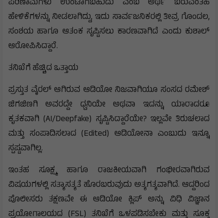
ಪರಿಣಾಮಗಳು ಉಂಟಾಗಬಹುದು ಎಂಬ ಅರ್ಥ ಬರುವಂತಹ
ಹೇಳಿಕೆಗಳನ್ನು ನೀಡಲಾಗಿದ್ದು, ಇದು ಸಾರ್ವಜನಿಕರಲ್ಲಿ ತೀವ್ರ ಗೊಂದಲ,
ಸಂಶಯ ಹಾಗೂ ಆತಂಕ ಸೃಷ್ಟಿಸಲು ಕಾರಣವಾಗಿದೆ ಎಂದು ಕುಶಾಲ್
ಆರೋಪಿಸಿದ್ದಾರೆ.
ತನಿಖೆಗೆ ಹೆಚ್ಚಿದ ಒತ್ತಾಯ
ಪ್ರಸ್ತುತ ವೈರಲ್ ಆಗಿರುವ ಆಡಿಯೋ ನಿಜವಾಗಿಯೂ ಸಂಸದ ರಮೇಶ್
ಜಿಗಜಿಣಗಿ ಅವರದ್ದೇ ಧ್ವನಿಯೇ ಅಥವಾ ಇದನ್ನು ಯಾರಾದರೂ
ಕೃತಕವಾಗಿ (AI/Deepfake) ಸೃಷ್ಟಿಸಿದ್ದಾರೆಯೇ? ಇಲ್ಲವೇ ತಿರುಚಲಾದ
ಮತ್ತು ಸಂಪಾದಿಸಲಾದ (Edited) ಆಡಿಯೋನಾ ಎಂಬುದು ಇನ್ನೂ
ಸ್ಪಷ್ಟವಾಗಿಲ್ಲ.
ಇಂತಹ ಸೂಕ್ಷ್ಮ ಹಾಗೂ ರಾಜಕೀಯವಾಗಿ ಗಂಭೀರವಾಗಿರುವ
ವಿಷಯಗಳಲ್ಲಿ ಸತ್ಯಾಸತ್ಯತೆ ಹೊರಬರುವುದು ಅತ್ಯಗತ್ಯವಾಗಿದೆ. ಆದ್ದರಿಂದ
ಪೊಲೀಸರು ತಕ್ಷಣವೇ ಈ ಆಡಿಯೋ ಕ್ಲಿಪ್ ಅನ್ನು ವಿಧಿ ವಿಜ್ಞಾನ
ಪ್ರಯೋಗಾಲಯದ (FSL) ತನಿಖೆಗೆ ಒಳಪಡಿಸಬೇಕು ಮತ್ತು ಸೂಕ್ತ