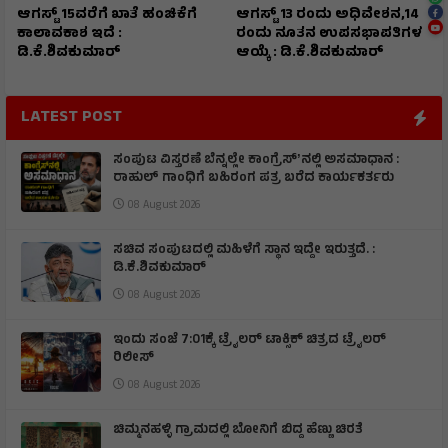
ಆಗಸ್ಟ್ 15ವರೆಗೆ ಖಾತೆ ಹಂಚಿಕೆಗೆ
ಆಗಸ್ಟ್ 13 ರಂದು ಅಧಿವೇಶನ,14
ಕಾಲಾವಕಾಶ ಇದೆ :
ರಂದು ನೂತನ ಉಪಸಭಾಪತಿಗಳ
ಡಿ.ಕೆ.ಶಿವಕುಮಾರ್
ಆಯ್ಕೆ : ಡಿ.ಕೆ.ಶಿವಕುಮಾರ್
LATEST POST
ಸಂಪುಟ ವಿಸ್ತರಣೆ ಬೆನ್ನಲ್ಲೇ ಕಾಂಗ್ರೆಸ್ʼನಲ್ಲಿ ಅಸಮಾಧಾನ :
ರಾಹುಲ್ ಗಾಂಧಿಗೆ ಬಹಿರಂಗ ಪತ್ರ ಬರೆದ ಕಾರ್ಯಕರ್ತರು
08 August 2026
ಸಚಿವ ಸಂಪುಟದಲ್ಲಿ ಮಹಿಳೆಗೆ ಸ್ಥಾನ ಇದ್ದೇ ಇರುತ್ತದೆ. :
ಡಿ.ಕೆ.ಶಿವಕುಮಾರ್
08 August 2026
ಇಂದು ಸಂಜೆ 7:01ಕ್ಕೆ ಟ್ರೈಲರ್ ಟಾಕ್ಸಿಕ್ ಚಿತ್ರದ ಟ್ರೈಲರ್
ರಿಲೀಸ್
08 August 2026
ಚಿಮ್ಮನಹಳ್ಳಿ ಗ್ರಾಮದಲ್ಲಿ ಬೋನಿಗೆ ಬಿದ್ದ ಹೆಣ್ಣು ಚಿರತೆ