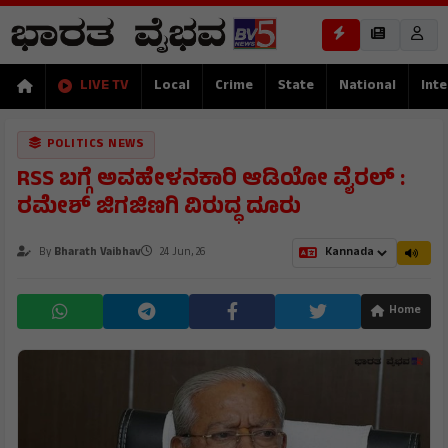
LIVE TV
Local
Crime
State
National
Inte
POLITICS NEWS
RSS ಬಗ್ಗೆ ಅವಹೇಳನಕಾರಿ ಆಡಿಯೋ ವೈರಲ್ :
ರಮೇಶ್ ಜಿಗಜಿಣಗಿ ವಿರುದ್ಧ ದೂರು
By
Bharath Vaibhav
24 Jun, 26
Home