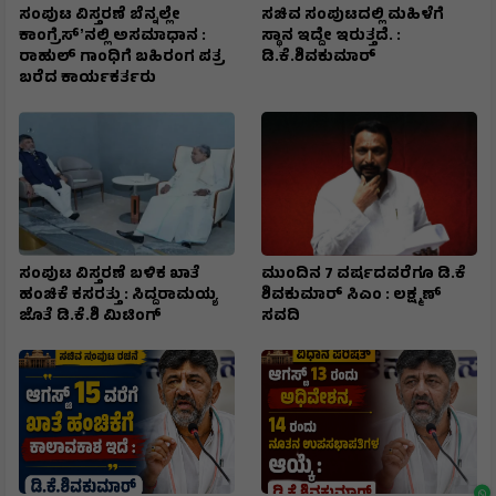
ಸಂಪುಟ ವಿಸ್ತರಣೆ ಬೆನ್ನಲ್ಲೇ
ಸಚಿವ ಸಂಪುಟದಲ್ಲಿ ಮಹಿಳೆಗೆ
ಕಾಂಗ್ರೆಸ್ʼನಲ್ಲಿ ಅಸಮಾಧಾನ :
ಸ್ಥಾನ ಇದ್ದೇ ಇರುತ್ತದೆ. :
ರಾಹುಲ್ ಗಾಂಧಿಗೆ ಬಹಿರಂಗ ಪತ್ರ
ಡಿ.ಕೆ.ಶಿವಕುಮಾರ್
ಬರೆದ ಕಾರ್ಯಕರ್ತರು
ಸಂಪುಟ ವಿಸ್ತರಣೆ ಬಳಿಕ ಖಾತೆ
ಮುಂದಿನ 7 ವರ್ಷದವರೆಗೂ ಡಿ.ಕೆ
ಹಂಚಿಕೆ ಕಸರತ್ತು : ಸಿದ್ದರಾಮಯ್ಯ
ಶಿವಕುಮಾರ್ ಸಿಎಂ : ಲಕ್ಷ್ಮಣ್
ಜೊತೆ ಡಿ.ಕೆ.ಶಿ ಮಿಟಿಂಗ್
ಸವದಿ