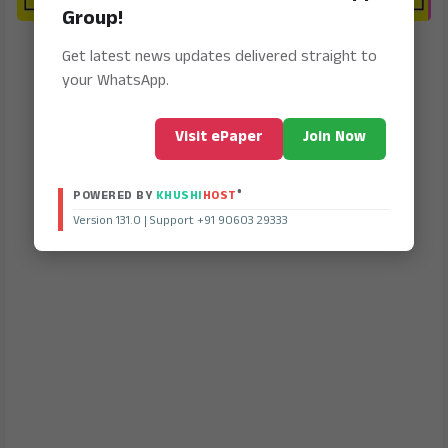
Group!
Get latest news updates delivered straight to
your WhatsApp.
Visit ePaper
Join Now
®
POWERED BY
KHUSHI
HOST
Version 131.0 | Support +91 90603 29333