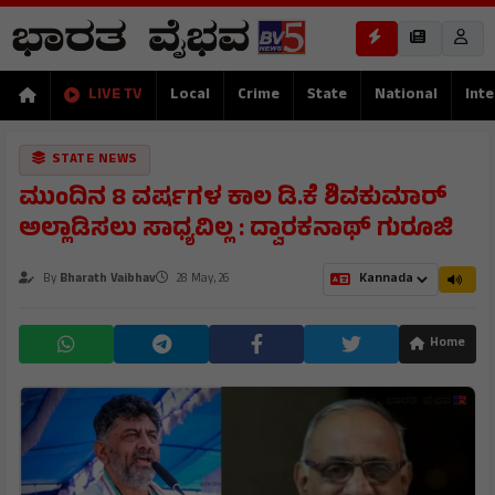
LIVE TV
Local
Crime
State
National
Inte
STATE NEWS
ಮುಂದಿನ 8 ವರ್ಷಗಳ ಕಾಲ ಡಿ.ಕೆ ಶಿವಕುಮಾರ್
ಅಲ್ಲಾಡಿಸಲು ಸಾಧ್ಯವಿಲ್ಲ : ದ್ವಾರಕನಾಥ್ ಗುರೂಜಿ
By
Bharath Vaibhav
28 May, 26
Home