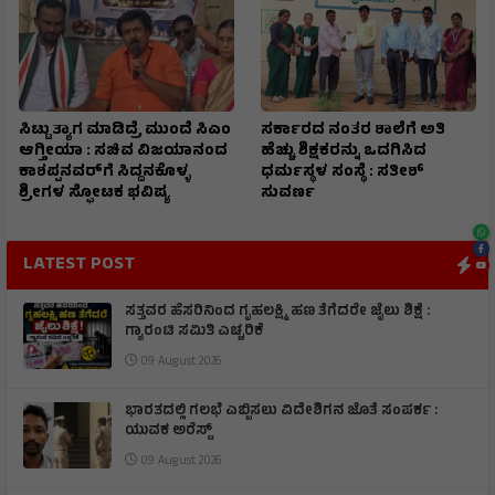
ಸಿಟ್ಟು ತ್ಯಾಗ ಮಾಡಿದ್ರೆ ಮುಂದೆ ಸಿಎಂ
ಸರ್ಕಾರದ ನಂತರ ಶಾಲೆಗೆ ಅತಿ
ಆಗ್ತೀಯಾ : ಸಚಿವ ವಿಜಯಾನಂದ
ಹೆಚ್ಚು ಶಿಕ್ಷಕರನ್ನು ಒದಗಿಸಿದ
ಕಾಶಪ್ಪನವರ್‌ಗೆ ಸಿದ್ದನಕೊಳ್ಳ
ಧರ್ಮಸ್ಥಳ ಸಂಸ್ಥೆ : ಸತೀಶ್
ಶ್ರೀಗಳ ಸ್ಫೋಟಕ ಭವಿಷ್ಯ
ಸುವರ್ಣ
LATEST POST
ಸತ್ತವರ ಹೆಸರಿನಿಂದ ಗೃಹಲಕ್ಷ್ಮಿ ಹಣ ತೆಗೆದರೇ ಜೈಲು ಶಿಕ್ಷೆ :
ಗ್ಯಾರಂಟಿ ಸಮಿತಿ ಎಚ್ಚರಿಕೆ
09 August 2026
ಭಾರತದಲ್ಲಿ ಗಲಭೆ ಎಬ್ಬಿಸಲು ವಿದೇಶಿಗನ ಜೊತೆ ಸಂಪರ್ಕ :
ಯುವಕ ಅರೆಸ್ಟ್
09 August 2026