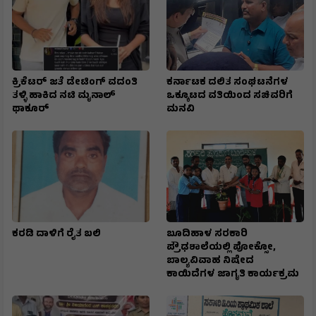
ಕ್ರಿಕೆಟರ್ ಜತೆ ಡೇಟಿಂಗ್ ವದಂತಿ
ಕರ್ನಾಟಕ ದಲಿತ ಸಂಘಟನೆಗಳ
ತಳ್ಳಿ ಹಾಕಿದ ನಟಿ ಮೃನಾಲ್
ಒಕ್ಕೂಟದ ವತಿಯಿಂದ ಸಚಿವರಿಗೆ
ಥಾಕೂರ್
ಮನವಿ
ಕರಡಿ ದಾಳಿಗೆ ರೈತ ಬಲಿ
ಬೂದಿಹಾಳ ಸರಕಾರಿ
ಪ್ರೌಢಶಾಲೆಯಲ್ಲಿ ಪೋಕ್ಸೋ,
ಬಾಲ್ಯವಿವಾಹ ನಿಷೇದ
ಕಾಯಿದೆಗಳ ಜಾಗೃತಿ ಕಾರ್ಯಕ್ರಮ