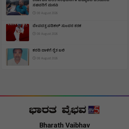
ಕರ್ನಾಟಕ ದಲಿತ ಸಂಘಟನೆಗಳ ಒಕ್ಕೂಟದ ವತಿಯಿಂದ
ಸಚಿವರಿಗೆ ಮನವಿ
08 August 2026
ದೇವದತ್ತ ಪಡಿಕಲ್ ಸುಂದರ ಶತಕ
08 August 2026
ಕರಡಿ ದಾಳಿಗೆ ರೈತ ಬಲಿ
08 August 2026
Bharath Vaibhav