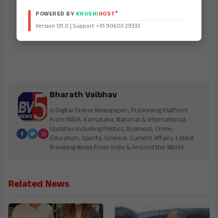
®
POWERED BY
KHUSHI
HOST
Version 131.0 | Support +91 90603 29333
Bharath Vaibhav
is Digital Online Newspaper, Publishing Platform
From INDIA. Karnataka, National & International,
Updates including Politics, Business, Crime,
Education, Sports, Science, Current Affairs. Latest
Breaking News From India & Around the World.
Related News