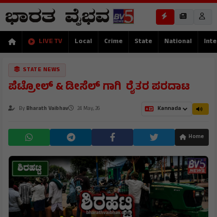
LIVE TV
Local
Crime
State
National
Inte
STATE NEWS
ಪೆಟ್ರೋಲ್ & ಡೀಸೆಲ್ ಗಾಗಿ ರೈತರ ಪರದಾಟ
By
Bharath Vaibhav
24 May, 26
Home