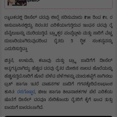
ಥಾಕೂರ್
ರ‍್ನಾಟಕದಲ್ಲಿ ಡೀಸೆಲ್ ದರವು ಲೀರ‍್ಗೆ ಸರಿಸುಮಾರು ₹೯೫ ರಿಂದ ₹೯೬ ರ
ಆಸುಪಾಸಿನಲ್ಲಿದ್ದು, ನಿರಂತರ ಏರಿಕೆಯಾಗುತ್ತಿರುವ ಇಂಧನ ದರವು ರೈ
ಬೆನ್ನೆಲುಬನ್ನು ಮುರಿಯುತ್ತಿದೆ. ಟ್ರ‍್ಯಾಕ್ಟರ ಪಂಪ್ಸೆಟ್ಗಳು ಮತ್ತು ಸಾರಿಗೆ ವೆಚ್ಚ
ದುಬಾರಿಯಾಗಿರುವುದರಿಂದ ರೈತರು ತಿ ರ‍್ಥಿಕ ಸಂಕಷ್ಟವನ್ನು
ಎದುರಿಸುತ್ತಿದ್ದಾ
ಬಿತ್ತನೆ, ಉಳುಮೆ, ಕಟಾವು ಮತ್ತು ಟ್ರ‍್ಯಾ ಬಾಡಿಗೆಗೆ ಡೀಸೆಲ್
ಅತ್ಯಗತ್ಯವಾಗಿದ್ದು, ಹೆಚ್ಚಿದ ದರವು ರೈತರ ಮೇಲಿನ ಸಾಲದ ಹೊರೆಯನ್ನು
ಹೆಚ್ಚಿಸುತ್ತಿದೆ.ಸಾರಿಗೆ ಹೊರೆ: ಬೆಳೆದ ಬೆಳೆಗಳನ್ನು ಮಾರುಕಟ್ಟೆಗೆ ಸಾಗಿಸಲು
ಟ್ರಕ್ ಹಾಗೂ ಇತರೆ ವಾಹನಗಳ ಬಾಡಿಗೆ ಗಗನಕ್ಕೇರಿದೆ.ಲಾಭಾಂಶ
ಕುಸಿತ:
ರಸಗೊಬ್ಬರ
, ಬೀಜ ಹಾಗೂ ಕೀಟನಾಶಕಗಳ ಬೆಲೆ ಏರಿಕೆಯ
ಜೊತೆಗೆ ಡೀಸೆಲ್ ದರವೂ ಸೇರಿಕೊಂಡು ರೈತರಿಗೆ ಕೈಗೆ ಬಂದ ತುತ್ತು
ಬಾಯಿಗೆ ಬಾರದಂತಾಗಿದೆ.