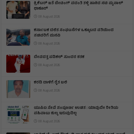
ಕ್ರಿಕೆಟರ್ ಜತೆ ಡೇಟಿಂಗ್ ವದಂತಿ ತಳ್ಳಿ ಹಾಕಿದ ನಟಿ ಮೃನಾಲ್
ಥಾಕೂರ್
08 August 2026
ಕರ್ನಾಟಕ ದಲಿತ ಸಂಘಟನೆಗಳ ಒಕ್ಕೂಟದ ವತಿಯಿಂದ
ಸಚಿವರಿಗೆ ಮನವಿ
08 August 2026
ದೇವದತ್ತ ಪಡಿಕಲ್ ಸುಂದರ ಶತಕ
08 August 2026
ಕರಡಿ ದಾಳಿಗೆ ರೈತ ಬಲಿ
08 August 2026
ಯುಪಿಐ ಸೇವೆ ಸಂಪೂರ್ಣ ಉಚಿತ : ಯಾವುದೇ ರೀತಿಯ
ವಹಿವಾಟು ಶುಲ್ಕ ಇರುವುದಿಲ್ಲ
08 August 2026