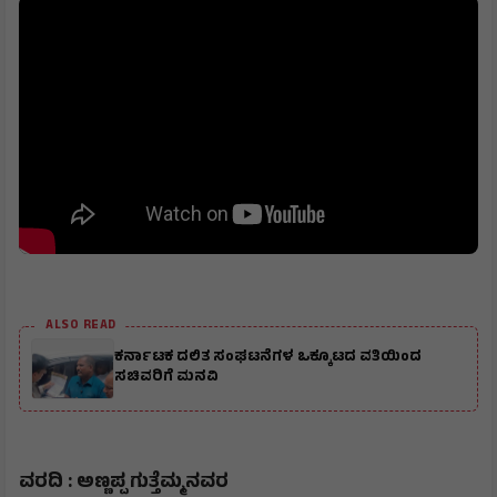
ALSO READ
ಕರ್ನಾಟಕ ದಲಿತ ಸಂಘಟನೆಗಳ ಒಕ್ಕೂಟದ ವತಿಯಿಂದ
ಸಚಿವರಿಗೆ ಮನವಿ
ವರದಿ : ಅಣ್ಣಪ್ಪ ಗುತ್ತೆಮ್ಮನವರ