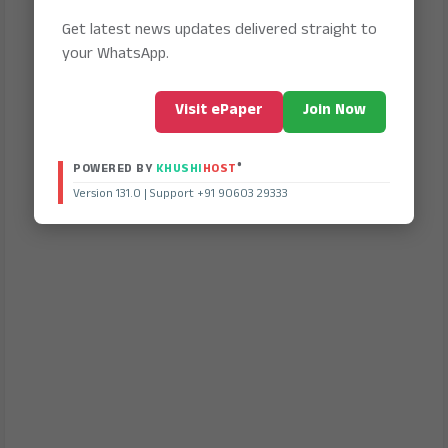
Get latest news updates delivered straight to
your WhatsApp.
Visit ePaper
Join Now
®
POWERED BY
KHUSHI
HOST
Version 131.0 | Support +91 90603 29333