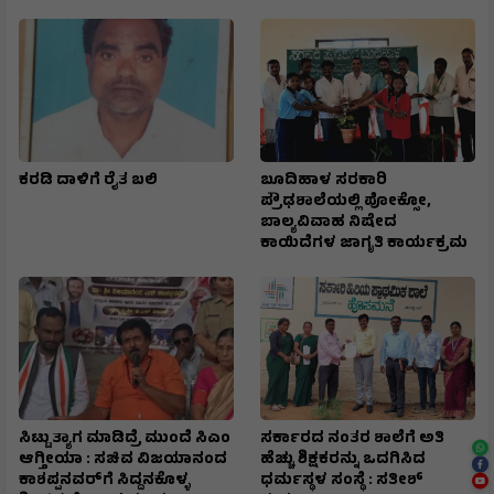
ಕರಡಿ ದಾಳಿಗೆ ರೈತ ಬಲಿ
ಬೂದಿಹಾಳ ಸರಕಾರಿ
ಪ್ರೌಢಶಾಲೆಯಲ್ಲಿ ಪೋಕ್ಸೋ,
ಬಾಲ್ಯವಿವಾಹ ನಿಷೇದ
ಕಾಯಿದೆಗಳ ಜಾಗೃತಿ ಕಾರ್ಯಕ್ರಮ
ಸಿಟ್ಟು ತ್ಯಾಗ ಮಾಡಿದ್ರೆ ಮುಂದೆ ಸಿಎಂ
ಸರ್ಕಾರದ ನಂತರ ಶಾಲೆಗೆ ಅತಿ
ಆಗ್ತೀಯಾ : ಸಚಿವ ವಿಜಯಾನಂದ
ಹೆಚ್ಚು ಶಿಕ್ಷಕರನ್ನು ಒದಗಿಸಿದ
ಕಾಶಪ್ಪನವರ್‌ಗೆ ಸಿದ್ದನಕೊಳ್ಳ
ಧರ್ಮಸ್ಥಳ ಸಂಸ್ಥೆ : ಸತೀಶ್