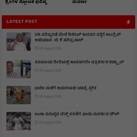
ಶ್ರೀಗಳ ಸ್ಫೋಟಕ ಭವಿಷ್ಯ
ಸುವರ್ಣ
LATEST POST
SIR ಪರಿಷ್ಕರಣೆ ವೇಳೆ ಡಿಲೀಟ್ ಆದವರ ಪತ್ತೆಗೆ ಕಾಂಗ್ರೆಸ್
ಅಭಿಯಾನ : ಬಿ. ಕೆ ಹರಿಪ್ರಸಾದ್
09 August 2026
ಸಿನಿಮೀಯ ರೀತಿಯಲ್ಲಿ ಹಾಡಹಗಲೇ ಪತ್ರಕರ್ತನ ಕಿಡ್ನ್ಯಾಪ್
09 August 2026
ಭಾರೀ ಮಳೆಗೆ ಅಮರನಾಥ ಯಾತ್ರೆ ಸ್ಥಗಿತ
09 August 2026
ಲಂಕಾ ವಿರುದ್ಧದ ಟೆಸ್ಟ್ ಸರಣಿಗೆ ಸಾಯಿ ಸುದರ್ಶನ ಡೌಟ್
08 August 2026