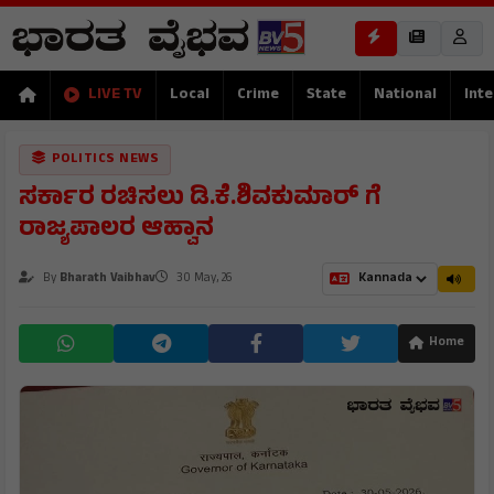
LIVE TV
Local
Crime
State
National
Inte
POLITICS NEWS
ಸರ್ಕಾರ ರಚಿಸಲು ಡಿ.ಕೆ.ಶಿವಕುಮಾರ್ ಗೆ
ರಾಜ್ಯಪಾಲರ ಆಹ್ವಾನ
By
Bharath Vaibhav
30 May, 26
Home