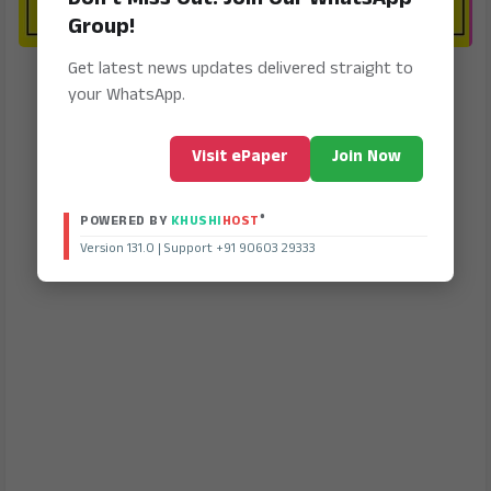
Don't Miss Out! Join Our WhatsApp
Group!
Get latest news updates delivered straight to
your WhatsApp.
Visit ePaper
Join Now
®
POWERED BY
KHUSHI
HOST
Version 131.0 | Support +91 90603 29333