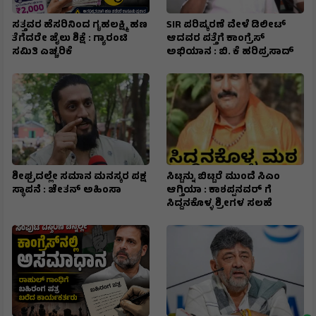
ಸತ್ತವರ ಹೆಸರಿನಿಂದ ಗೃಹಲಕ್ಷ್ಮಿ ಹಣ
SIR ಪರಿಷ್ಕರಣೆ ವೇಳೆ ಡಿಲೀಟ್
ತೆಗೆದರೇ ಜೈಲು ಶಿಕ್ಷೆ : ಗ್ಯಾರಂಟಿ
ಆದವರ ಪತ್ತೆಗೆ ಕಾಂಗ್ರೆಸ್
ಸಮಿತಿ ಎಚ್ಚರಿಕೆ
ಅಭಿಯಾನ : ಬಿ. ಕೆ ಹರಿಪ್ರಸಾದ್
ಶೀಘ್ರದಲ್ಲೇ ಸಮಾನ ಮನಸ್ಕರ ಪಕ್ಷ
ಸಿಟ್ಟನ್ನು ಬಿಟ್ಟರೆ ಮುಂದೆ ಸಿಎಂ
ಸ್ಥಾಪನೆ : ಚೇತನ್ ಅಹಿಂಸಾ
ಆಗ್ತಿಯಾ : ಕಾಶಪ್ಪನವರ್ ಗೆ
ಸಿದ್ದನಕೊಳ್ಳ ಶ್ರೀಗಳ ಸಲಹೆ