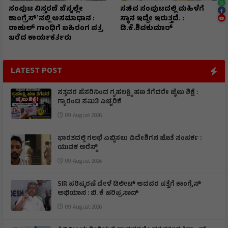
ಸಂಪುಟ ವಿಸ್ತರಣೆ ಬೆನ್ನಲ್ಲೇ
ಸಚಿವ ಸಂಪುಟದಲ್ಲಿ ಮಹಿಳೆಗೆ
ಕಾಂಗ್ರೆಸ್ʼನಲ್ಲಿ ಅಸಮಾಧಾನ :
ಸ್ಥಾನ ಇದ್ದೇ ಇರುತ್ತದೆ. :
ರಾಹುಲ್ ಗಾಂಧಿಗೆ ಬಹಿರಂಗ ಪತ್ರ
ಡಿ.ಕೆ.ಶಿವಕುಮಾರ್
ಬರೆದ ಕಾರ್ಯಕರ್ತರು
LATEST POST
ಸತ್ತವರ ಹೆಸರಿನಿಂದ ಗೃಹಲಕ್ಷ್ಮಿ ಹಣ ತೆಗೆದರೇ ಜೈಲು ಶಿಕ್ಷೆ :
ಗ್ಯಾರಂಟಿ ಸಮಿತಿ ಎಚ್ಚರಿಕೆ
09 August 2026
ಭಾರತದಲ್ಲಿ ಗಲಭೆ ಎಬ್ಬಿಸಲು ವಿದೇಶಿಗನ ಜೊತೆ ಸಂಪರ್ಕ :
ಯುವಕ ಅರೆಸ್ಟ್
09 August 2026
SIR ಪರಿಷ್ಕರಣೆ ವೇಳೆ ಡಿಲೀಟ್ ಆದವರ ಪತ್ತೆಗೆ ಕಾಂಗ್ರೆಸ್
ಅಭಿಯಾನ : ಬಿ. ಕೆ ಹರಿಪ್ರಸಾದ್
09 August 2026