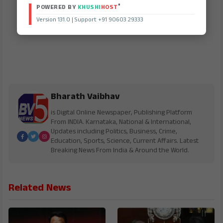
®
POWERED BY
KHUSHI
HOST
Version 131.0 | Support +91 90603 29333
Bharath Vaibhav
is Digital Online Newspaper, Publishing Platform
From INDIA. Karnataka, National & International,
Updates including Politics, Business, Crime,
Education, Sports, Science, Current Affairs. Latest
Breaking News From India & Around the World.
Related News