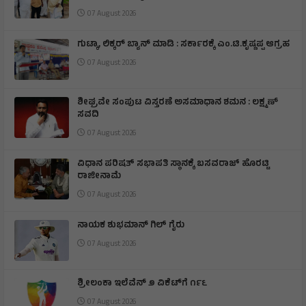
07 August 2026
ಗುಟ್ಕಾ, ಲಿಕ್ಕರ್ ಬ್ಯಾನ್ ಮಾಡಿ : ಸರ್ಕಾರಕ್ಕೆ ಎಂ.ಟಿ.ಕೃಷ್ಣಪ್ಪ ಆಗ್ರಹ
07 August 2026
ಶೀಘ್ರವೇ ಸಂಪುಟ ವಿಸ್ತರಣೆ ಅಸಮಾಧಾನ ಶಮನ : ಲಕ್ಷ್ಮಣ್
ಸವದಿ
07 August 2026
ವಿಧಾನ ಪರಿಷತ್ ಸಭಾಪತಿ ಸ್ಥಾನಕ್ಕೆ ಬಸವರಾಜ್ ಹೊರಟ್ಟಿ
ರಾಜೀನಾಮೆ
07 August 2026
ನಾಯಕ ಶುಭಮಾನ್ ಗಿಲ್ ಗೈರು
07 August 2026
ಶ್ರೀಲಂಕಾ ಇಲೆವೆನ್ ೨ ವಿಕೆಟ್‌ಗೆ ೧೯೬
07 August 2026