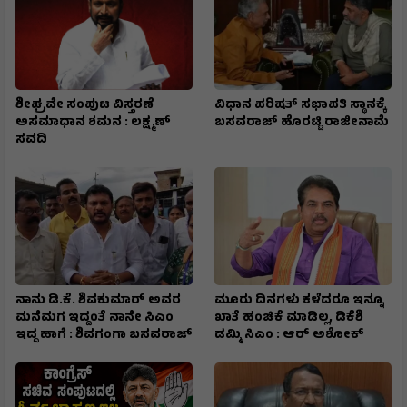
ಶೀಘ್ರವೇ ಸಂಪುಟ ವಿಸ್ತರಣೆ
ವಿಧಾನ ಪರಿಷತ್ ಸಭಾಪತಿ ಸ್ಥಾನಕ್ಕೆ
ಅಸಮಾಧಾನ ಶಮನ : ಲಕ್ಷ್ಮಣ್
ಬಸವರಾಜ್ ಹೊರಟ್ಟಿ ರಾಜೀನಾಮೆ
ಸವದಿ
ನಾನು ಡಿ.ಕೆ. ಶಿವಕುಮಾರ್ ಅವರ
ಮೂರು ದಿನಗಳು ಕಳೆದರೂ ಇನ್ನೂ
ಮನೆಮಗ ಇದ್ದಂತೆ ನಾನೇ ಸಿಎಂ
ಖಾತೆ ಹಂಚಿಕೆ ಮಾಡಿಲ್ಲ, ಡಿಕೆಶಿ
ಇದ್ದ ಹಾಗೆ : ಶಿವಗಂಗಾ ಬಸವರಾಜ್
ಡಮ್ಮಿ ಸಿಎಂ : ಆರ್ ಅಶೋಕ್