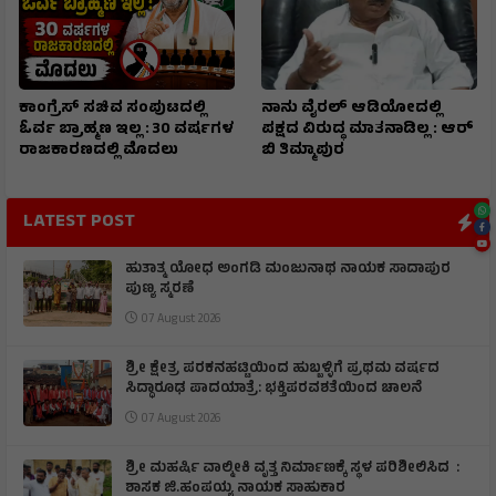
ಕಾಂಗ್ರೆಸ್ ಸಚಿವ ಸಂಪುಟದಲ್ಲಿ
ನಾನು ವೈರಲ್ ಆಡಿಯೋದಲ್ಲಿ
ಓರ್ವ ಬ್ರಾಹ್ಮಣ ಇಲ್ಲ : 30 ವರ್ಷಗಳ
ಪಕ್ಷದ ವಿರುದ್ಧ ಮಾತನಾಡಿಲ್ಲ : ಆರ್
ರಾಜಕಾರಣದಲ್ಲಿ ಮೊದಲು
ಬಿ ತಿಮ್ಮಾಪುರ
LATEST POST
ಹುತಾತ್ಮ ಯೋಧ ಅಂಗಡಿ ಮಂಜುನಾಥ ನಾಯಕ ಸಾದಾಪುರ
ಪುಣ್ಯ ಸ್ಮರಣೆ
07 August 2026
​ಶ್ರೀ ಕ್ಷೇತ್ರ ಪರಕನಹಟ್ಟಿಯಿಂದ ಹುಬ್ಬಳ್ಳಿಗೆ ಪ್ರಥಮ ವರ್ಷದ
ಸಿದ್ಧಾರೂಢ ಪಾದಯಾತ್ರೆ: ಭಕ್ತಿಪರವಶತೆಯಿಂದ ಚಾಲನೆ
07 August 2026
ಶ್ರೀ ಮಹರ್ಷಿ ವಾಲ್ಮೀಕಿ ವೃತ್ತ ನಿರ್ಮಾಣಕ್ಕೆ ಸ್ಥಳ ಪರಿಶೀಲಿಸಿದ :
ಶಾಸಕ ಜಿ.ಹಂಪಯ್ಯ ನಾಯಕ ಸಾಹುಕಾರ