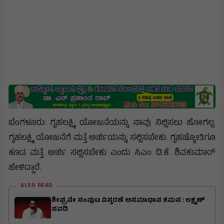
ಬೆಂಗಳೂರು: ಗೃಹಲಕ್ಷ್ಮಿ ಯೋಜನೆಯನ್ನು ನಾವು ನಿಲ್ಲಿಸಲು ಹೋಗಲ್ಲ.
ಗೃಹಲಕ್ಷ್ಮಿ ಯೋಜನೆಗೆ ಮತ್ತೆ ಅರ್ಜಿಯನ್ನು ಸಲ್ಲಿಸಬೇಕು. ಗೃಹಜ್ಯೋತಿಗೂ
ಕೂಡ ಮತ್ತೆ ಅರ್ಜಿ ಸಲ್ಲಿಸಬೇಕು ಎಂದು ಸಿಎಂ ಡಿ.ಕೆ. ಶಿವಕುಮಾರ್
ಹೇಳಿದ್ದಾರೆ.
ALSO READ
ಶೀಘ್ರವೇ ಸಂಪುಟ ವಿಸ್ತರಣೆ ಅಸಮಾಧಾನ ಶಮನ : ಲಕ್ಷ್ಮಣ್
ಸವದಿ