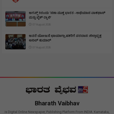
ಆಗಸ್ಟ್ 9ರಂದು ‘ನಶಾ ಮುಕ್ತ ಭಾರತ –ಅಭಿಯಾನ ವಾಕಥಾನ್
ಮತ್ತು ಬೈಕ್ ರ‍್ಯಾಲಿ’
07 August 2026
ಆಸರೆ ಯೋಜನೆ ಛಾಯಾಗ್ರಾಹಕರಿಗೆ ವರದಾನ: ಜಿಲ್ಲಾಧ್ಯಕ್ಷ
ಅನಿಲ್ ಕುಮಾರ್
07 August 2026
Bharath Vaibhav
is Digital Online Newspaper, Publishing Platform From INDIA. Karnataka,