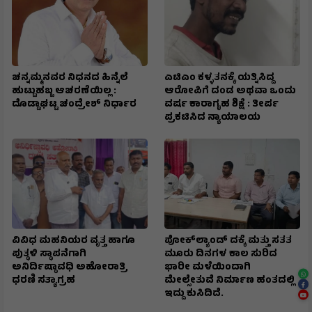
ಚನ್ನಮ್ಮನವರ ನಿಧನದ ಹಿನ್ನೆಲೆ
ಎಟಿಎಂ ಕಳ್ಳತನಕ್ಕೆ ಯತ್ನಿಸಿದ್ದ
ಹುಟ್ಟುಹಬ್ಬ ಆಚರಣೆಯಿಲ್ಲ :
ಆರೋಪಿಗೆ ದಂಡ ಅಥವಾ ಒಂದು
ದೊಡ್ಡಾಘಟ್ಟ ಚಂದ್ರೇಶ್ ನಿರ್ಧಾರ
ವರ್ಷ ಕಾರಾಗೃಹ ಶಿಕ್ಷೆ : ತೀರ್ಪ
ಪ್ರಕಟಿಸಿದ ನ್ಯಾಯಾಲಯ
ವಿವಿಧ ಮಹನಿಯರ ವೃತ್ತ ಹಾಗೂ
ಪೋಕ್‌ಲ್ಯಾಂಡ್ ದಕ್ಕೆ ಮತ್ತು ಸತತ
ಪುತ್ಥಳಿ ಸ್ಥಾಪನೆಗಾಗಿ
ಮೂರು ದಿನಗಳ ಕಾಲ ಸುರಿದ
ಅನಿರ್ದಿಷ್ಠಾವಧಿ ಅಹೋರಾತ್ರಿ
ಭಾರೀ ಮಳೆಯಿಂದಾಗಿ
ಧರಣಿ ಸತ್ಯಾಗ್ರಹ
ಮೇಲ್ಸೇತುವೆ ನಿರ್ಮಾಣ ಹಂತದಲ್ಲಿ
ಇದ್ದು ಕುಸಿದಿದೆ.