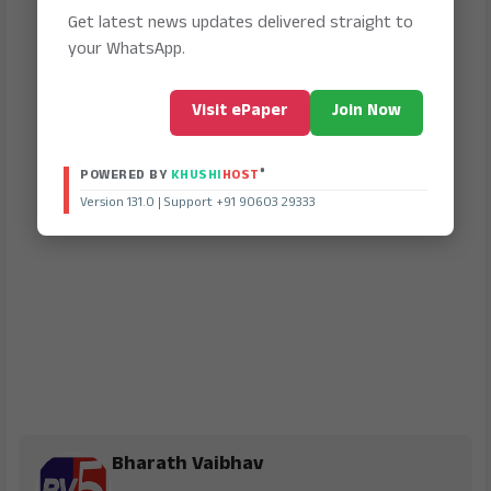
Get latest news updates delivered straight to
your WhatsApp.
Visit ePaper
Join Now
®
POWERED BY
KHUSHI
HOST
Version 131.0 | Support +91 90603 29333
Bharath Vaibhav