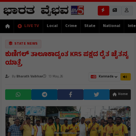
LIVE TV
Local
Crime
State
National
Inte
STATE NEWS
ಕುಣಿಗಲ್ ತಾಲೂಕಾದ್ಯಂತ KRS ಪಕ್ಷದ ರೈತ ಚೈತನ್ಯ
ಯಾತ್ರೆ
By
Bharath Vaibhav
13 May, 26
Home