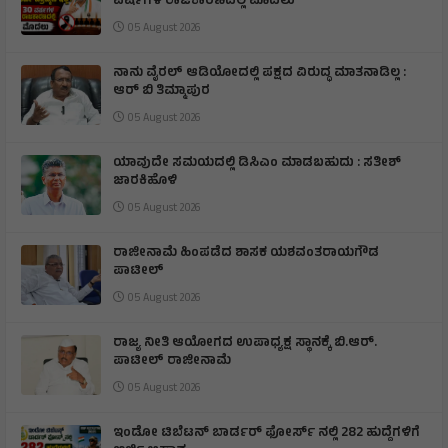
ವರ್ಷಗಳ ರಾಜಕಾರಣದಲ್ಲಿ ಮೊದಲು
05 August 2026
ನಾನು ವೈರಲ್ ಆಡಿಯೋದಲ್ಲಿ ಪಕ್ಷದ ವಿರುದ್ಧ ಮಾತನಾಡಿಲ್ಲ :
ಆರ್ ಬಿ ತಿಮ್ಮಾಪುರ
05 August 2026
ಯಾವುದೇ ಸಮಯದಲ್ಲಿ ಡಿಸಿಎಂ ಮಾಡಬಹುದು : ಸತೀಶ್
ಜಾರಕಿಹೊಳಿ
05 August 2026
ರಾಜೀನಾಮೆ ಹಿಂಪಡೆದ ಶಾಸಕ ಯಶವಂತರಾಯಗೌಡ
ಪಾಟೀಲ್
05 August 2026
ರಾಜ್ಯ ನೀತಿ ಆಯೋಗದ ಉಪಾಧ್ಯಕ್ಷ ಸ್ಥಾನಕ್ಕೆ ಬಿ.ಆರ್.
ಪಾಟೀಲ್ ರಾಜೀನಾಮೆ
05 August 2026
ಇಂಡೋ ಟಿಬೆಟನ್‌ ಬಾರ್ಡರ್‌ ಫೋರ್ಸ್‌ ನಲ್ಲಿ 282 ಹುದ್ದೆಗಳಿಗೆ