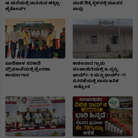
ಆ ಮನೆಯಲ್ಲಿ ವಾಸಿಸುವ ಹಕ್ಕಿಲ್ಲ :
ಮುಖಿ‌ ಡಿಕ್ಕಿ ಸ್ಥಳದಲ್ಲಿ ಮೂವರ
ಹೈಕೋರ್ಟ್
ಸಾವು
ಬೂದಿಹಾಳ ಸರಕಾರಿ
ಕಾಕಲವಾರ ಗ್ರಾಮ
ಪ್ರೌಢಶಾಲೆಯಲ್ಲಿ ಪ್ರೇರಣಾ
ಪಂಚಾಯಿತಿಯಲ್ಲಿ ಇ-ಸ್ವತ್ತು,
ಕಾರ್ಯಾಗಾರ
ಫಾರ್ಮ್-9 ಮತ್ತು ಫಾರ್ಮ್-11
ವಿತರಣೆಯಲ್ಲಿ ಸಾರ್ವಜನಿಕ
ಆಕ್ರೋಶ