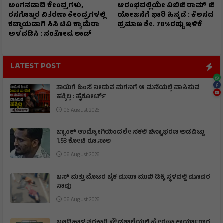
ಅಂಗನವಾಡಿ ಕೇಂದ್ರಗಳು,
ಆರಂಭದಲ್ಲಿಯೇ ವಿಬಿಜಿ ರಾಮ್ ಜಿ
ರಸಗೊಬ್ಬರ ವಿತರಣಾ ಕೇಂದ್ರಗಳಲ್ಲಿ
ಯೋಜನೆಗೆ ಭಾರಿ ಹಿನ್ನಡೆ : ಕೆಲಸದ
ಕಡ್ಡಾಯವಾಗಿ ಸಿಸಿ ಟಿವಿ ಕ್ಯಾಮೆರಾ
ಪ್ರಮಾಣ ಶೇ. 78%ರಷ್ಟು ಇಳಿಕೆ
ಅಳವಡಿಸಿ : ಸಂತೋಷ ಲಾಡ್
LATEST POST
ತಾಯಿಗೆ ಹಿಂಸೆ ನೀಡುವ ಮಗನಿಗೆ ಆ ಮನೆಯಲ್ಲಿ ವಾಸಿಸುವ
ಹಕ್ಕಿಲ್ಲ : ಹೈಕೋರ್ಟ್
06 August 2026
ಬ್ಯಾಂಕ್‌ ಉದ್ಯೋಗಿಯಿಂದಲೇ ನಕಲಿ ಚಿನ್ನಾಭರಣ ಅಡವಿಟ್ಟು
1.53 ಕೋಟಿ ರೂ.ಸಾಲ
06 August 2026
ಬಸ್ ಮತ್ತು ಮೊಟರ ಬೈಕ ಮುಖಾ ಮುಖಿ‌ ಡಿಕ್ಕಿ ಸ್ಥಳದಲ್ಲಿ ಮೂವರ
ಸಾವು
06 August 2026
ಬೂದಿಹಾಳ ಸರಕಾರಿ ಪ್ರೌಢಶಾಲೆಯಲ್ಲಿ ಪ್ರೇರಣಾ ಕಾರ್ಯಾಗಾರ