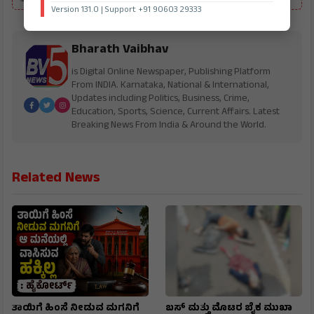
Version 131.0 | Support +91 90603 29333
Bharath Vaibhav
is Digital Online Newspaper, Publishing Platform
From INDIA. Karnataka, National & International,
Updates including Politics, Business, Crime,
Education, Sports, Science, Current Affairs. Latest
Breaking News From India & Around the World.
Related News
ತಾಯಿಗೆ ಹಿಂಸೆ ನೀಡುವ ಮಗನಿಗೆ
ಬಸ್ ಮತ್ತು ಮೊಟರ ಬೈಕ ಮುಖಾ