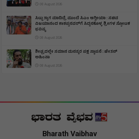
08 August 2026
ಸಿಟ್ಟು ತ್ಯಾಗ ಮಾಡಿದ್ರೆ ಮುಂದೆ ಸಿಎಂ ಆಗ್ತೀಯಾ : ಸಚಿವ
ವಿಜಯಾನಂದ ಕಾಶಪ್ಪನವರ್‌ಗೆ ಸಿದ್ದನಕೊಳ್ಳ ಶ್ರೀಗಳ ಸ್ಫೋಟಕ
ಭವಿಷ್ಯ
08 August 2026
ಶೀಘ್ರದಲ್ಲೇ ಸಮಾನ ಮನಸ್ಕರ ಪಕ್ಷ ಸ್ಥಾಪನೆ : ಚೇತನ್
ಅಹಿಂಸಾ
08 August 2026
Bharath Vaibhav