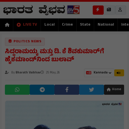
LIVE TV
Local
Crime
State
National
Inte
POLITICS NEWS
ಸಿದ್ದರಾಮಯ್ಯ ಮತ್ತು ಡಿ. ಕೆ ಶಿವಕುಮಾರ್​​​​ಗೆ
ಹೈಕಮಾಂಡ್​ನಿಂದ ಬುಲಾವ್
By
Bharath Vaibhav
25 May, 26
Home