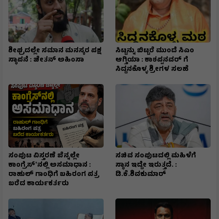
ಶೀಘ್ರದಲ್ಲೇ ಸಮಾನ ಮನಸ್ಕರ ಪಕ್ಷ
ಸಿಟ್ಟನ್ನು ಬಿಟ್ಟರೆ ಮುಂದೆ ಸಿಎಂ
ಸ್ಥಾಪನೆ : ಚೇತನ್ ಅಹಿಂಸಾ
ಆಗ್ತಿಯಾ : ಕಾಶಪ್ಪನವರ್ ಗೆ
ಸಿದ್ದನಕೊಳ್ಳ ಶ್ರೀಗಳ ಸಲಹೆ
ಸಂಪುಟ ವಿಸ್ತರಣೆ ಬೆನ್ನಲ್ಲೇ
ಸಚಿವ ಸಂಪುಟದಲ್ಲಿ ಮಹಿಳೆಗೆ
ಕಾಂಗ್ರೆಸ್ʼನಲ್ಲಿ ಅಸಮಾಧಾನ :
ಸ್ಥಾನ ಇದ್ದೇ ಇರುತ್ತದೆ. :
ರಾಹುಲ್ ಗಾಂಧಿಗೆ ಬಹಿರಂಗ ಪತ್ರ
ಡಿ.ಕೆ.ಶಿವಕುಮಾರ್
ಬರೆದ ಕಾರ್ಯಕರ್ತರು