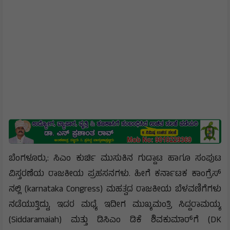
ಬೆಂಗಳೂರು,: ಸಿಎಂ ಕುರ್ಚಿ ಮುಸುಕಿನ ಗುದ್ದಾಟ ಹಾಗೂ ಸಂಪುಟ
ವಿಸ್ತರಣೆಯ ರಾಜಕೀಯ ಪ್ರಹಸನಗಳು. ಹೀಗೆ ಕರ್ನಾಟಕ ಕಾಂಗ್ರೆಸ್​​​
ನಲ್ಲಿ (karnataka Congress) ಮಹತ್ವದ ರಾಜಕೀಯ ಬೆಳವಣಿಗೆಗಳು
ನಡೆಯುತ್ತಿದ್ದು, ಇದರ ಮಧ್ಯೆ ಇದೀಗ ಮುಖ್ಯಮಂತ್ರಿ ಸಿದ್ದರಾಮಯ್ಯ
(Siddaramaiah) ಮತ್ತು ಡಿಸಿಎಂ ಡಿಕೆ ಶಿವಕುಮಾರ್​​​​ಗೆ (DK