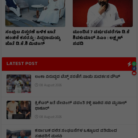
ಸಂಪುಟ ವಿಸ್ತರಣೆ ಬಳಿಕ ಖಾತೆ
ಮುಂದಿನ 7 ವರ್ಷದವರೆಗೂ ಡಿ.ಕೆ
ಹಂಚಿಕೆ ಕಸರತ್ತು : ಸಿದ್ದರಾಮಯ್ಯ
ಶಿವಕುಮಾರ್ ಸಿಎಂ : ಲಕ್ಷ್ಮಣ್
ಜೊತೆ ಡಿ.ಕೆ.ಶಿ ಮಿಟಿಂಗ್
ಸವದಿ
LATEST POST
ಲಂಕಾ ವಿರುದ್ಧದ ಟೆಸ್ಟ್ ಸರಣಿಗೆ ಸಾಯಿ ಸುದರ್ಶನ ಡೌಟ್
08 August 2026
ಕ್ರಿಕೆಟರ್ ಜತೆ ಡೇಟಿಂಗ್ ವದಂತಿ ತಳ್ಳಿ ಹಾಕಿದ ನಟಿ ಮೃನಾಲ್
ಥಾಕೂರ್
08 August 2026
ಕರ್ನಾಟಕ ದಲಿತ ಸಂಘಟನೆಗಳ ಒಕ್ಕೂಟದ ವತಿಯಿಂದ
ಸಚಿವರಿಗೆ ಮನವಿ