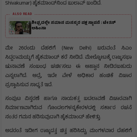
Shivakumar) ಹೈಕಮಾಂಡ್​ನಿಂದ ಬುಲಾವ್ ಬಂದಿದೆ.
ALSO READ
ಶೀಘ್ರದಲ್ಲೇ ಸಮಾನ ಮನಸ್ಕರ ಪಕ್ಷ ಸ್ಥಾಪನೆ : ಚೇತನ್
ಅಹಿಂಸಾ
ಮೇ 26ರಂದು ದೆಹಲಿಗೆ (New Delhi) ಬರುವಂತೆ ಸಿಎಂ
ಸಿದ್ದರಾಮಯ್ಯಗೆ ಹೈಕಮಾಂಡ್ ಕರೆ ನೀಡಿದೆ. ಮೇಲ್ನೋಟಕ್ಕೆ ರಾಜ್ಯಸಭಾ
ಚುನಾವಣೆ ಸಂಬಂಧ ಚರ್ಚಿಸಲು ಈ ಆಹ್ವಾನ ನೀಡಿರಬಹುದು
ಎನ್ನಲಾಗಿದೆ. ಆದ್ರೆ, ಇದೇ ವೇಳೆ ಅಧಿಕಾರ ಹಂಚಿಕೆ ವಿಚಾರ
ಪ್ರಸ್ತಾಪಿಸುವ ಸಾಧ್ಯತೆ ಇದೆ.
ಸಂಪುಟ ವಿಸ್ತರಣೆ ಹಾಗೂ ನಾಯಕತ್ವ ಬದಲಾವಣೆ ವಿಚಾರವಾಗಿ
ನಿರ್ಮಾಣವಾಗಿರುವ ಗೊಂದಲಗಳನ್ನಕೇರಳದಲ್ಲಿ ಸರ್ಕಾರ ರಚನೆ
ನಂತರ ಗಮನ ಹರಿಸುವುದಾಗಿ ಹೈಕಮಾಂಡ್ ಹೇಳಿತ್ತು.
ಅದರಂತೆ ಇದೀಗ ರಾಜ್ಯದತ್ತ ಚಿತ್ತ ಹರಿಸಿದ್ದು, ಮಂಗಳವಾರ ದೆಹಲಿಗೆ