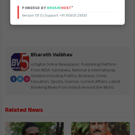
®
POWERED BY
KHUSHI
HOST
Version 131.0 | Support +91 90603 29333
Bharath Vaibhav
is Digital Online Newspaper, Publishing Platform
From INDIA. Karnataka, National & International,
Updates including Politics, Business, Crime,
Education, Sports, Science, Current Affairs. Latest
Breaking News From India & Around the World.
Related News