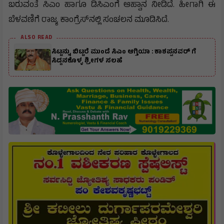
ಬರುವಂತೆ ಸಿಎಂ ಹಾಗೂ ಡಿಸಿಎಂಗೆ ಆಹ್ವಾನ ನೀಡಿದೆ. ಹೀಗಾಗಿ ಈ
ಬೆಳವಣಿಗೆ ರಾಜ್ಯ ಕಾಂಗ್ರೆಸ್​​​ನಲ್ಲಿ ಸಂಚಲನ ಮೂಡಿಸಿದೆ.
ALSO READ
ಸಿಟ್ಟನ್ನು ಬಿಟ್ಟರೆ ಮುಂದೆ ಸಿಎಂ ಆಗ್ತಿಯಾ : ಕಾಶಪ್ಪನವರ್ ಗೆ
ಸಿದ್ದನಕೊಳ್ಳ ಶ್ರೀಗಳ ಸಲಹೆ