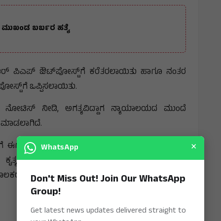
ಸ್ ಮುಖಂಡ ಬರ್ಬರ ಹತ್ಯೆ
 ಆರ್ ಪಿಎಪ್ ಔಟ್‌ಪೋಸ್ಟ್‌ಗೆ ಕರೆತರಲಾಯಿತು ಹಾಗೂ ನಂತರ
ಸ್ಟ್‌ಗೆ ಒಪ್ಪಿಸಲಾಯಿತು.
ಿ ನೋಟಿಸ್ ನೀಡಿ, ಅಗತ್ಯವಿದ್ದಾಗ ನ್ಯಾಯಾಲಯದ ಮುಂದೆ
 ಮಾಡಲಾಗಿದೆ.
×
ಈಗಾಗಲೇ ತಿಳಿಸಲಾಗಿದೆ. ರೈಲು ಪ್ರಯಾಣಿಕರ ಸುರಕ್ಷತೆ ಮತ್ತು
WhatsApp
ಯ ಕೃತ್ಯಗಳ ಗಂಭೀರತೆ ಹಾಗೂ ಕಾನೂನು ಪರಿಣಾಮಗಳ ಬಗ್ಗೆ
ರು ತಮ್ಮ ಮಕ್ಕಳಿಗೆ ಜಾಗೃತಿ ಮೂಡಿಸಬೇಕೆಂದು ರೈಲ್ವೆ ರಕ್ಷಣಾ
Don't Miss Out! Join Our WhatsApp
Group!
Get latest news updates delivered straight to