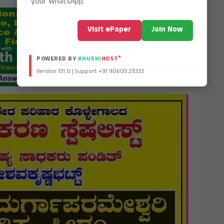
your WhatsApp.
Visit ePaper
Join Now
®
POWERED BY
KHUSHI
HOST
Version 131.0 | Support +91 90603 29333