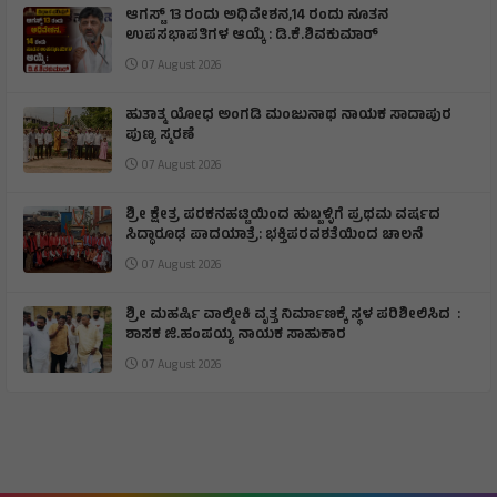
ಆಗಸ್ಟ್ 13 ರಂದು ಅಧಿವೇಶನ,14 ರಂದು ನೂತನ
ಉಪಸಭಾಪತಿಗಳ ಆಯ್ಕೆ : ಡಿ.ಕೆ.ಶಿವಕುಮಾರ್
07 August 2026
ಹುತಾತ್ಮ ಯೋಧ ಅಂಗಡಿ ಮಂಜುನಾಥ ನಾಯಕ ಸಾದಾಪುರ
ಪುಣ್ಯ ಸ್ಮರಣೆ
07 August 2026
​ಶ್ರೀ ಕ್ಷೇತ್ರ ಪರಕನಹಟ್ಟಿಯಿಂದ ಹುಬ್ಬಳ್ಳಿಗೆ ಪ್ರಥಮ ವರ್ಷದ
ಸಿದ್ಧಾರೂಢ ಪಾದಯಾತ್ರೆ: ಭಕ್ತಿಪರವಶತೆಯಿಂದ ಚಾಲನೆ
07 August 2026
ಶ್ರೀ ಮಹರ್ಷಿ ವಾಲ್ಮೀಕಿ ವೃತ್ತ ನಿರ್ಮಾಣಕ್ಕೆ ಸ್ಥಳ ಪರಿಶೀಲಿಸಿದ :
ಶಾಸಕ ಜಿ.ಹಂಪಯ್ಯ ನಾಯಕ ಸಾಹುಕಾರ
07 August 2026