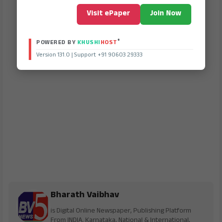
Visit ePaper
Join Now
®
POWERED BY
KHUSHI
HOST
Version 131.0 | Support +91 90603 29333
Bharath Vaibhav
is Digital Online Newspaper, Publishing Platform
From INDIA. Karnataka, National & International,