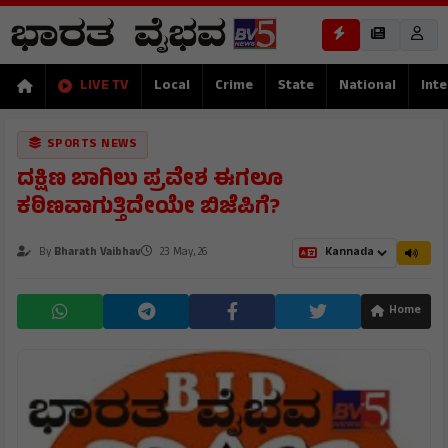
LIVE TV
Local
Crime
State
National
Inte
SPORTS NEWS
ದಕ್ಷಿಣ ಬಾಗಿಲು ಪ್ರವೇಶ ಈಗಲೂ
ಕಠಿಣವಾಗುತ್ತಿದೇಯೇ ಬಿಜೆಪಿಗೆ?
By
Bharath Vaibhav
23 May, 26
Home