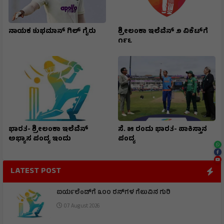
ನಾಯಕ ಶುಭಮಾನ್ ಗಿಲ್ ಗೈರು
ಶ್ರೀಲಂಕಾ ಇಲೆವೆನ್ ೨ ವಿಕೆಟ್‌ಗೆ
೧೯೬
ಭಾರತ- ಶ್ರೀಲಂಕಾ ಇಲೆವೆನ್
ಸೆ. ೫ ರಂದು ಭಾರತ- ಪಾಕಿಸ್ತಾನ
ಅಭ್ಯಾಸ ಪಂದ್ಯ ಇಂದು
ಪಂದ್ಯ
LATEST POST
ಐರ್ಯಲೆಂಡ್‌ಗೆ ೩೦೦ ರನ್‌ಗಳ ಗೆಲುವಿನ ಗುರಿ
07 August 2026