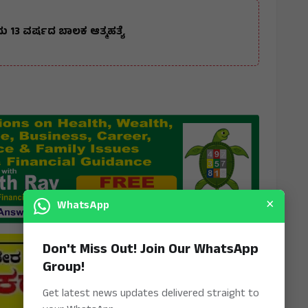
 13 ವರ್ಷದ ಬಾಲಕ ಆತ್ಮಹತ್ಯೆ
×
WhatsApp
Don't Miss Out! Join Our WhatsApp
Group!
Get latest news updates delivered straight to