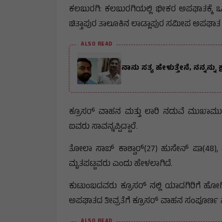
ಕಲಬುರಗಿ: ಕಲಬುರಗಿಯಲ್ಲಿ ಭೀಕರ ಅಪಘಾತಕ್ಕೆ ಒ
ಚಿತ್ತಾಪುರ ತಾಲೂಕಿನ ಲಾಡ್ಲಾಪುರ ಸಮೀಪ ಅಪಘಾತ 
ALSO READ
ನಾನು ಸತ್ಯ ಹೇಳುತ್ತೇನೆ, ನನ್ನನ್
ಕ್ರೂಸರ್ ವಾಹನ ಮತ್ತು ಲಾರಿ ನಡುವೆ ಮುಖಾಮುಖಿ 
ಐವರು ಸಾವನ್ನಪ್ಪಿದ್ದಾರೆ.
ತೋಲಾ ಸಾಬ್ ಕಾಶ್ವಾರ್(27) ಹುಸೇನ್ ಷಾ(48),
ಮೃತಪಟ್ಟವರು ಎಂದು ಹೇಳಲಾಗಿದೆ.
ಕುಟುಂಬದವರು ಕ್ರೂಸರ್ ನಲ್ಲಿ ಯಾದಗಿರಿಗೆ ಹೋಗ
ಅಪಘಾತದ ತೀವ್ರತೆಗೆ ಕ್ರೂಸರ್ ವಾಹನ ಸಂಪೂರ್ಣ ನಜ್ಜು 
ALSO READ