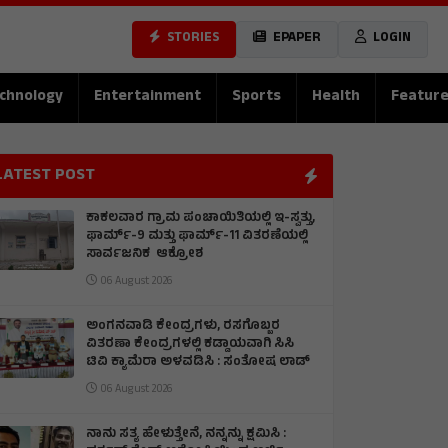
STORIES
EPAPER
LOGIN
chnology
Entertainment
Sports
Health
Featur
LATEST POST
ಕಾಕಲವಾರ ಗ್ರಾಮ ಪಂಚಾಯಿತಿಯಲ್ಲಿ ಇ-ಸ್ವತ್ತು,
ಫಾರ್ಮ್-9 ಮತ್ತು ಫಾರ್ಮ್-11 ವಿತರಣೆಯಲ್ಲಿ
ಸಾರ್ವಜನಿಕ ಆಕ್ರೋಶ
06 August 2026
ಅಂಗನವಾಡಿ ಕೇಂದ್ರಗಳು, ರಸಗೊಬ್ಬರ
ವಿತರಣಾ ಕೇಂದ್ರಗಳಲ್ಲಿ ಕಡ್ಡಾಯವಾಗಿ ಸಿಸಿ
ಟಿವಿ ಕ್ಯಾಮೆರಾ ಅಳವಡಿಸಿ : ಸಂತೋಷ ಲಾಡ್
06 August 2026
ನಾನು ಸತ್ಯ ಹೇಳುತ್ತೇನೆ, ನನ್ನನ್ನು ಕ್ಷಮಿಸಿ :