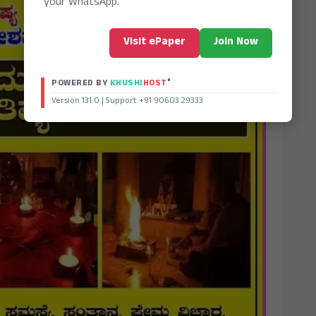
your WhatsApp.
Visit ePaper
Join Now
®
POWERED BY
KHUSHI
HOST
Version 131.0 | Support +91 90603 29333