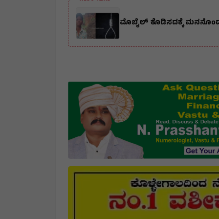
ಮೊಬೈಲ್ ಕೊಡಿಸದಕ್ಕೆ ಮನನೊಂದು