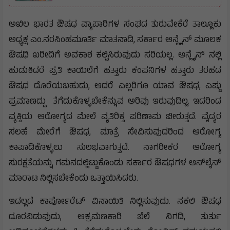
ಅಖಿಲ ಭಾರತ ಔಷಧ ವ್ಯಾಪಾರಿಗಳ ಸಂಘದ ತುರುವೇಕೆರೆ ತಾಲ್ಲೂಕು
ಅಧ್ಯಕ್ಷ ಎಂ.ನರಸಿಂಹಮೂರ್ತಿ ಮಾತನಾಡಿ, ಸರ್ಕಾರ ಆನ್ಲೈನ್ ಮೂಲಕ
ಔಷಧಿ ಖರೀದಿಗೆ ಅವಕಾಶ ಕಲ್ಪಿಸಿರುವುದು ಸರಿಯಲ್ಲ. ಆನ್ಲೈನ್ ನಲ್ಲಿ
ಹುಡುಕಿದರೆ ಪ್ರತಿ ಕಾಯಿಲೆಗೆ ಹತ್ತಾರು ಕಂಪನಿಗಳ ಹತ್ತಾರು ತರಹದ
ಔಷಧ ದೊರೆಯಬಹುದು, ಆದರೆ ಎಲ್ಲರಿಗೂ ಯಾವ ಔಷಧ, ಎಷ್ಟು
ಪ್ರಮಾಣದ್ದು ತೆಗೆದುಕೊಳ್ಳಬೇಕೆನ್ನುವ ಅರಿವು ಇರುವುದಿಲ್ಲ. ಇದರಿಂದ
ವ್ಯಕ್ತಿಯ ಆರೋಗ್ಯದ ಮೇಲೆ ವ್ಯತಿರಿಕ್ತ ಪರಿಣಾಮ ಬೀರುತ್ತದೆ. ವೈದ್ಯರ
ಸಲಹೆ ಮೇರೆಗೆ ಔಷಧ, ಮಾತ್ರೆ ಸೇವಿಸುವುದರಿಂದ ಆರೋಗ್ಯ
ಕಾಪಾಡಿಕೊಳ್ಳಲು ಸುಲಭವಾಗುತ್ತದೆ. ನಾಗರೀಕರ ಆರೋಗ್ಯ
ಸುರಕ್ಷತೆಯನ್ನು ಗಮನದಲ್ಲಿಟ್ಟುಕೊಂಡು ಸರ್ಕಾರ ಔಷಧಗಳ ಆನ್‍ಲೈನ್
ಮಾರಾಟ ನಿಲ್ಲಿಸಬೇಕೆಂದು ಒತ್ತಾಯಿಸಿದರು.
ಇದಲ್ಲದೆ ಕಾರ್ಪೋರೆಟ್ ವಿನಾಯಿತಿ ನಿಲ್ಲಿಸುವುದು. ನಕಲಿ ಔಷಧ
ದೂರವಿಡುವುದು, ಆಕ್ರಮಣಕಾರಿ ಬೆಲೆ ನಿಗದಿ, ತುರ್ತು