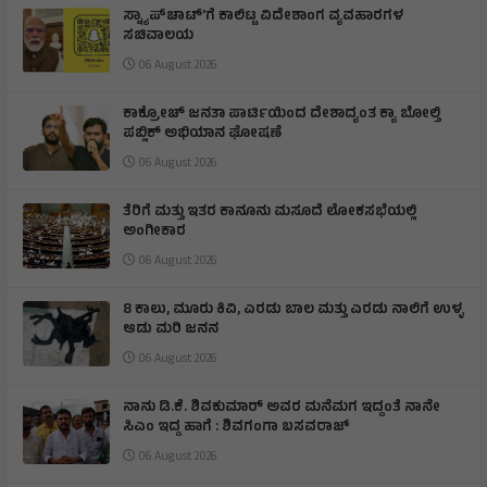
ಸ್ನ್ಯಾಪ್‌ಚಾಟ್‌'ಗೆ ಕಾಲಿಟ್ಟ ವಿದೇಶಾಂಗ ವ್ಯವಹಾರಗಳ
ಸಚಿವಾಲಯ
06 August 2026
ಕಾಕ್ರೋಚ್ ಜನತಾ ಪಾರ್ಟಿಯಿಂದ ದೇಶಾದ್ಯಂತ ಕ್ಯಾ ಬೋಲ್ತಿ
ಪಬ್ಲಿಕ್ ಅಭಿಯಾನ ಘೋಷಣೆ
06 August 2026
ತೆರಿಗೆ ಮತ್ತು ಇತರ ಕಾನೂನು ಮಸೂದೆ ಲೋಕಸಭೆಯಲ್ಲಿ
ಅಂಗೀಕಾರ
06 August 2026
8 ಕಾಲು, ಮೂರು ಕಿವಿ, ಎರಡು ಬಾಲ ಮತ್ತು ಎರಡು ನಾಲಿಗೆ ಉಳ್ಳ
ಆಡು ಮರಿ ಜನನ
06 August 2026
ನಾನು ಡಿ.ಕೆ. ಶಿವಕುಮಾರ್ ಅವರ ಮನೆಮಗ ಇದ್ದಂತೆ ನಾನೇ
ಸಿಎಂ ಇದ್ದ ಹಾಗೆ : ಶಿವಗಂಗಾ ಬಸವರಾಜ್
06 August 2026