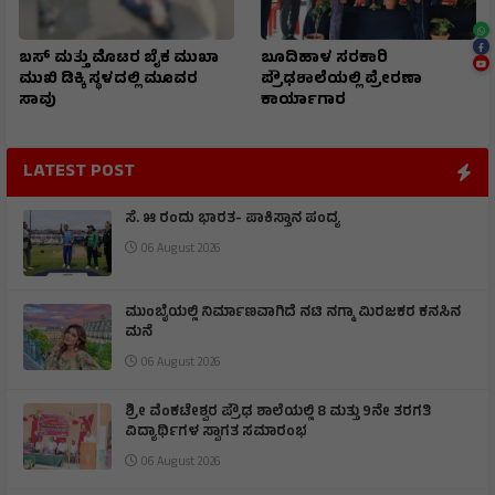
ಬಸ್ ಮತ್ತು ಮೊಟರ ಬೈಕ ಮುಖಾ
ಬೂದಿಹಾಳ ಸರಕಾರಿ
ಮುಖಿ‌ ಡಿಕ್ಕಿ ಸ್ಥಳದಲ್ಲಿ ಮೂವರ
ಪ್ರೌಢಶಾಲೆಯಲ್ಲಿ ಪ್ರೇರಣಾ
ಸಾವು
ಕಾರ್ಯಾಗಾರ
LATEST POST
ಸೆ. ೫ ರಂದು ಭಾರತ- ಪಾಕಿಸ್ತಾನ ಪಂದ್ಯ
06 August 2026
ಮುಂಬೈಯಲ್ಲಿ ನಿರ್ಮಾಣವಾಗಿದೆ ನಟಿ ನಗ್ಮಾ ಮಿರಜಕರ ಕನಸಿನ
ಮನೆ
06 August 2026
ಶ್ರೀ ವೆಂಕಟೇಶ್ವರ ಪ್ರೌಢ ಶಾಲೆಯಲ್ಲಿ 8 ಮತ್ತು 9ನೇ ತರಗತಿ
ವಿದ್ಯಾರ್ಥಿಗಳ ಸ್ವಾಗತ ಸಮಾರಂಭ
06 August 2026