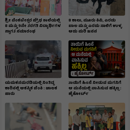
ಶ್ರೀ ವೆಂಕಟೇಶ್ವರ ಪ್ರೌಢ ಶಾಲೆಯಲ್ಲಿ
8 ಕಾಲು, ಮೂರು ಕಿವಿ, ಎರಡು
8 ಮತ್ತು 9ನೇ ತರಗತಿ ವಿದ್ಯಾರ್ಥಿಗಳ
ಬಾಲ ಮತ್ತು ಎರಡು ನಾಲಿಗೆ ಉಳ್ಳ
ಸ್ವಾಗತ ಸಮಾರಂಭ
ಆಡು ಮರಿ ಜನನ
ಯಮಕನಮರಡಿಯಲ್ಲಿ ನಿಂತಿದ್ದ
ತಾಯಿಗೆ ಹಿಂಸೆ ನೀಡುವ ಮಗನಿಗೆ
ಕಾರಿನಲ್ಲಿ ಆಕಸ್ಮಿಕ ಬೆಂಕಿ : ಚಾಲಕ
ಆ ಮನೆಯಲ್ಲಿ ವಾಸಿಸುವ ಹಕ್ಕಿಲ್ಲ :
ಪಾರು
ಹೈಕೋರ್ಟ್