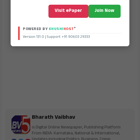
Visit ePaper
Join Now
®
POWERED BY
KHUSHI
HOST
Version 131.0 | Support +91 90603 29333
Bharath Vaibhav
is Digital Online Newspaper, Publishing Platform
From INDIA. Karnataka, National & International,
Updates including Politics, Business, Crime,