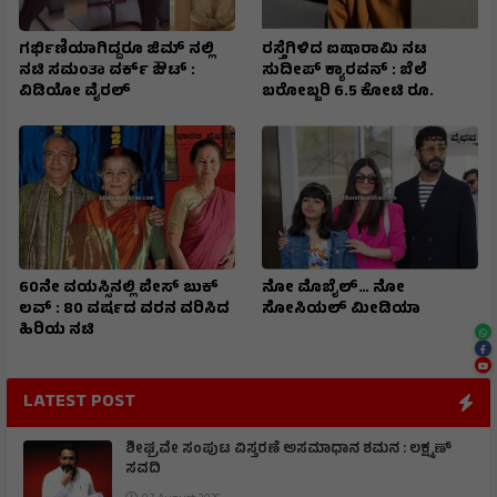
ಗರ್ಭಿಣಿಯಾಗಿದ್ದರೂ ಜಿಮ್ ನಲ್ಲಿ
ರಸ್ತೆಗಿಳಿದ ಐಷಾರಾಮಿ ನಟ
ನಟಿ ಸಮಂತಾ ವರ್ಕ್ ಔಟ್ :
ಸುದೀಪ್ ಕ್ಯಾರವನ್ : ಬೆಲೆ
ವಿಡಿಯೋ ವೈರಲ್
ಬರೋಬ್ಬರಿ 6.5 ಕೋಟಿ ರೂ.
60ನೇ ವಯಸ್ಸಿನಲ್ಲಿ ಪೇಸ್ ಬುಕ್
ನೋ ಮೊಬೈಲ್… ನೋ
ಲವ್ : 80 ವರ್ಷದ ವರನ ವರಿಸಿದ
ಸೋಸಿಯಲ್ ಮೀಡಿಯಾ
ಹಿರಿಯ ನಟಿ
LATEST POST
ಶೀಘ್ರವೇ ಸಂಪುಟ ವಿಸ್ತರಣೆ ಅಸಮಾಧಾನ ಶಮನ : ಲಕ್ಷ್ಮಣ್
ಸವದಿ