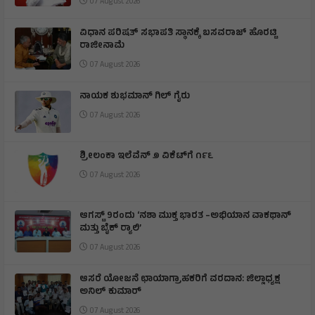
07 August 2026
ವಿಧಾನ ಪರಿಷತ್ ಸಭಾಪತಿ ಸ್ಥಾನಕ್ಕೆ ಬಸವರಾಜ್ ಹೊರಟ್ಟಿ
ರಾಜೀನಾಮೆ
07 August 2026
ನಾಯಕ ಶುಭಮಾನ್ ಗಿಲ್ ಗೈರು
07 August 2026
ಶ್ರೀಲಂಕಾ ಇಲೆವೆನ್ ೨ ವಿಕೆಟ್‌ಗೆ ೧೯೬
07 August 2026
ಆಗಸ್ಟ್ 9ರಂದು ‘ನಶಾ ಮುಕ್ತ ಭಾರತ –ಅಭಿಯಾನ ವಾಕಥಾನ್
ಮತ್ತು ಬೈಕ್ ರ‍್ಯಾಲಿ’
07 August 2026
ಆಸರೆ ಯೋಜನೆ ಛಾಯಾಗ್ರಾಹಕರಿಗೆ ವರದಾನ: ಜಿಲ್ಲಾಧ್ಯಕ್ಷ
ಅನಿಲ್ ಕುಮಾರ್
07 August 2026