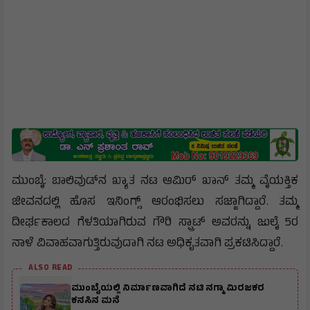
ಮುಂಬೈ: ಬಾಲಿವುಡ್‌ನ ಖ್ಯಾತ ನಟ ಆಮಿರ್ ಖಾನ್ ತಮ್ಮ ವೈಯಕ್ತಿಕ
ಜೀವನದಲ್ಲಿ ಹೊಸ ಇನಿಂಗ್ಸ್ ಆರಂಭಿಸಲು ಸಜ್ಜಾಗಿದ್ದಾರೆ. ತಮ್ಮ
ದೀರ್ಘಕಾಲದ ಗೆಳತಿಯಾಗಿರುವ ಗೌರಿ ಸ್ಪ್ರಾಟ್ ಅವರನ್ನು ಜುಲೈ 5ರ
ನಾಳೆ ವಿವಾಹವಾಗುತ್ತಿರುವುದಾಗಿ ನಟ ಅಧಿಕೃತವಾಗಿ ಪ್ರಕಟಿಸಿದ್ದಾರೆ.
ALSO READ
ಮುಂಬೈಯಲ್ಲಿ ನಿರ್ಮಾಣವಾಗಿದೆ ನಟಿ ನಗ್ಮಾ ಮಿರಜಕರ
ಕನಸಿನ ಮನೆ