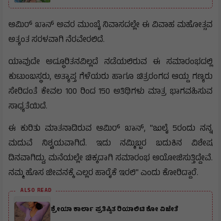
ಆಮಿರ್ ಖಾನ್ ಅವರ ಮುಂಬೈ ನಿವಾಸದಲ್ಲೇ ಈ ವಿವಾಹ ಮಹೋತ್ಸವ
ಅತ್ಯಂತ ಸರಳವಾಗಿ ನೆರವೇರಲಿದೆ.
ಯಾವುದೇ ಅದ್ಧೂರಿತನವಿಲ್ಲದೆ ನಡೆಯಲಿರುವ ಈ ಸಮಾರಂಭದಲ್ಲಿ
ಕುಟುಂಬಸ್ಥರು, ಅತ್ಯಾಪ್ತ ಗೆಳೆಯರು ಹಾಗೂ ಚಿತ್ರರಂಗದ ಆಯ್ದ ಗಣ್ಯರು
ಸೇರಿದಂತೆ ಕೇವಲ 100 ರಿಂದ 150 ಅತಿಥಿಗಳು ಮಾತ್ರ ಭಾಗವಹಿಸುವ
ಸಾಧ್ಯತೆಯಿದೆ.
ಈ ಕುರಿತು ಮಾತನಾಡಿರುವ ಆಮಿರ್ ಖಾನ್, "ಜುಲೈ 5ರಂದು ನನ್ನ
ಮದುವೆ ನಿಶ್ಚಯವಾಗಿದೆ. ಇದು ನಮ್ಮಿಬ್ಬರ ಬದುಕಿನ ವಿಶೇಷ
ದಿನವಾಗಿದ್ದು, ಮನೆಯಲ್ಲೇ ಚಿಕ್ಕದಾಗಿ ಸಮಾರಂಭ ಆಯೋಜಿಸುತ್ತಿದ್ದೇವೆ.
ನಮ್ಮ ಹೊಸ ಜೀವನಕ್ಕೆ ಎಲ್ಲರ ಹಾರೈಕೆ ಇರಲಿ" ಎಂದು ಕೋರಿದ್ದಾರೆ.
ALSO READ
ಶ್ರೇಯಾ ಕಾರ್ಲಾ ಪ್ರತಿಷ್ಠಿತ ರಿಯಾಲಿಟಿ ಶೋ ವಿಜೇತೆ