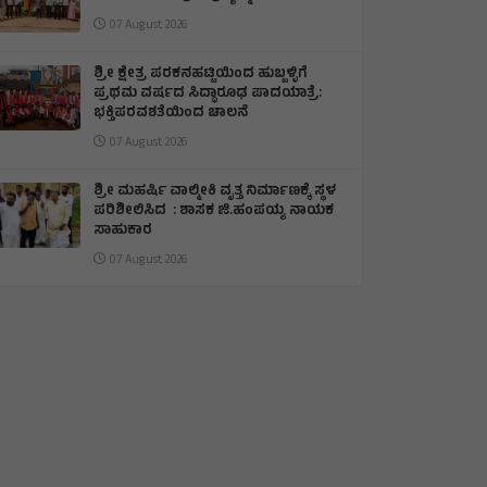
07 August 2026
​ಶ್ರೀ ಕ್ಷೇತ್ರ ಪರಕನಹಟ್ಟಿಯಿಂದ ಹುಬ್ಬಳ್ಳಿಗೆ
ಪ್ರಥಮ ವರ್ಷದ ಸಿದ್ಧಾರೂಢ ಪಾದಯಾತ್ರೆ:
ಭಕ್ತಿಪರವಶತೆಯಿಂದ ಚಾಲನೆ
07 August 2026
ಶ್ರೀ ಮಹರ್ಷಿ ವಾಲ್ಮೀಕಿ ವೃತ್ತ ನಿರ್ಮಾಣಕ್ಕೆ ಸ್ಥಳ
ಪರಿಶೀಲಿಸಿದ : ಶಾಸಕ ಜಿ.ಹಂಪಯ್ಯ ನಾಯಕ
ಸಾಹುಕಾರ
07 August 2026