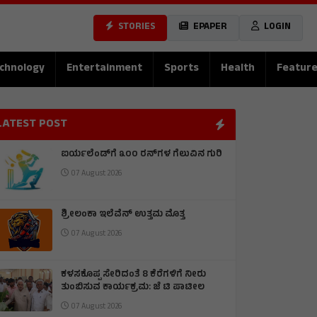
STORIES
EPAPER
LOGIN
chnology
Entertainment
Sports
Health
Featur
LATEST POST
ಐರ್ಯಲೆಂಡ್‌ಗೆ ೩೦೦ ರನ್‌ಗಳ ಗೆಲುವಿನ ಗುರಿ
07 August 2026
ಶ್ರೀಲಂಕಾ ಇಲೆವೆನ್ ಉತ್ತಮ ಮೊತ್ತ
07 August 2026
ಕಳಸಕೊಪ್ಪ ಸೇರಿದಂತೆ 8 ಕೆರೆಗಳಿಗೆ ನೀರು
ತುಂಬಿಸುವ ಕಾರ್ಯಕ್ರಮ: ಜೆ ಟಿ ಪಾಟೀಲ
07 August 2026