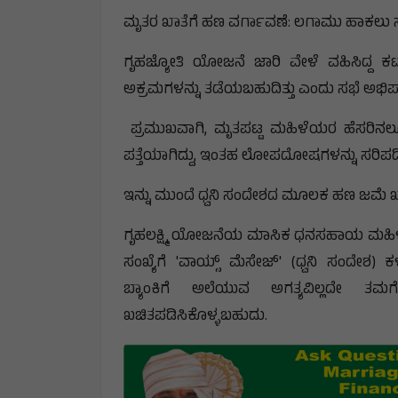
ಮೃತರ ಖಾತೆಗೆ ಹಣ ವರ್ಗಾವಣೆ: ಲಗಾಮು ಹಾಕಲು ಸ
ಗೃಹಜ್ಯೋತಿ ಯೋಜನೆ ಜಾರಿ ವೇಳೆ ವಹಿಸಿದ್ದ ಕಟ್ಟ
ಅಕ್ರಮಗಳನ್ನು ತಡೆಯಬಹುದಿತ್ತು ಎಂದು ಸಭೆ ಅಭಿಪ್ರ
ಪ್ರಮುಖವಾಗಿ, ಮೃತಪಟ್ಟ ಮಹಿಳೆಯರ ಹೆಸರಿನಲ್ಲ
ಪತ್ತೆಯಾಗಿದ್ದು, ಇಂತಹ ಲೋಪದೋಷಗಳನ್ನು ಸರಿಪಡ
ಇನ್ನು ಮುಂದೆ ಧ್ವನಿ ಸಂದೇಶದ ಮೂಲಕ ಹಣ ಜಮೆ ಖ
ಗೃಹಲಕ್ಷ್ಮಿ ಯೋಜನೆಯ ಮಾಸಿಕ ಧನಸಹಾಯ ಮಹಿಳ
ಸಂಖ್ಯೆಗೆ 'ವಾಯ್ಸ್ ಮೆಸೇಜ್' (ಧ್ವನಿ ಸಂದೇಶ) ಕ
ಬ್ಯಾಂಕಿಗೆ ಅಲೆಯುವ ಅಗತ್ಯವಿಲ್ಲದೇ ತ
ಖಚಿತಪಡಿಸಿಕೊಳ್ಳಬಹುದು.