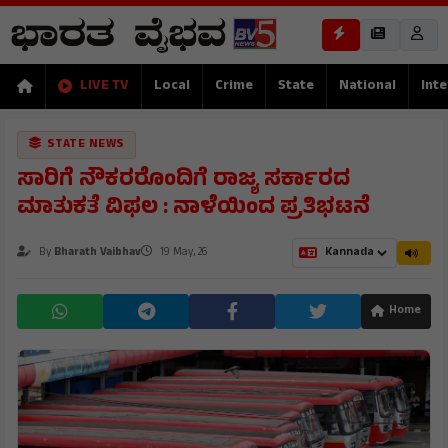
LIVE TV
Local
Crime
State
National
Inte
STATE NEWS
ಸಾರಿಗೆ ನೌಕರರೊಂದಿಗೆ ರಾಜ್ಯ ಸರ್ಕಾರದ
ಮಾತುಕತೆ ವಿಫಲ : ನಾಳೆಯಿಂದ ಪ್ರತಿಭಟನೆ
By
Bharath Vaibhav
19 May, 26
Home