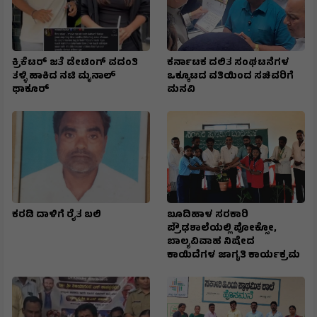
ಕ್ರಿಕೆಟರ್ ಜತೆ ಡೇಟಿಂಗ್ ವದಂತಿ
ಕರ್ನಾಟಕ ದಲಿತ ಸಂಘಟನೆಗಳ
ತಳ್ಳಿ ಹಾಕಿದ ನಟಿ ಮೃನಾಲ್
ಒಕ್ಕೂಟದ ವತಿಯಿಂದ ಸಚಿವರಿಗೆ
ಥಾಕೂರ್
ಮನವಿ
ಕರಡಿ ದಾಳಿಗೆ ರೈತ ಬಲಿ
ಬೂದಿಹಾಳ ಸರಕಾರಿ
ಪ್ರೌಢಶಾಲೆಯಲ್ಲಿ ಪೋಕ್ಸೋ,
ಬಾಲ್ಯವಿವಾಹ ನಿಷೇದ
ಕಾಯಿದೆಗಳ ಜಾಗೃತಿ ಕಾರ್ಯಕ್ರಮ