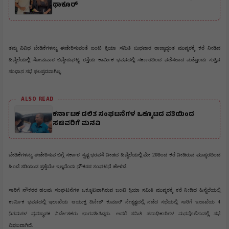
ಥಾಕೂರ್
ತಮ್ಮ ವಿವಿಧ ಬೇಡಿಕೆಗಳನ್ನು ಈಡೇರಿಸುವಂತೆ ಜಂಟಿ ಕ್ರಿಯಾ ಸಮಿತಿ ಬುಧವಾರ ರಾಜ್ಯಾದ್ಯಂತ ಮುಷ್ಕರಕ್ಕೆ ಕರೆ ನೀಡಿದ 
ಹಿನ್ನೆಲೆಯಲ್ಲಿ ಸೋಮವಾರ ಬನ್ನೇರುಘಟ್ಟ ರಸ್ತೆಯ ಕಾರ್ಮಿಕ ಭವನದಲ್ಲಿ ಸರ್ಕಾರದಿಂದ ನಡೆಸಲಾದ ಮತ್ತೊಂದು ಸುತ್ತಿನ 
ಸಂಧಾನ ಸಭೆ ಫಲಪ್ರದವಾಗಿಲ್ಲ.
ALSO READ
ಕರ್ನಾಟಕ ದಲಿತ ಸಂಘಟನೆಗಳ ಒಕ್ಕೂಟದ ವತಿಯಿಂದ
ಸಚಿವರಿಗೆ ಮನವಿ
ಬೇಡಿಕೆಗಳನ್ನು ಈಡೇರಿಸುವ ಬಗ್ಗೆ ಸರ್ಕಾರ ಸ್ಪಷ್ಟ ಭರವಸೆ ನೀಡದ ಹಿನ್ನೆಲೆಯಲ್ಲಿ ಮೇ 20ರಿಂದ ಕರೆ ನೀಡಿರುವ ಮುಷ್ಕರದಿಂದ 
ಹಿಂದೆ ಸರಿಯುವ ಪ್ರಶ್ನೆಯೇ ಇಲ್ಲವೆಂದು ನೌಕರರ ಸಂಘಟನೆ ಹೇಳಿದೆ.
ಸಾರಿಗೆ ನೌಕರರ ಹಲವು ಸಂಘಟನೆಗಳ ಒಕ್ಕೂಟವಾಗಿರುವ ಜಂಟಿ ಕ್ರಿಯಾ ಸಮಿತಿ ಮುಷ್ಕರಕ್ಕೆ ಕರೆ ನೀಡಿದ ಹಿನ್ನೆಲೆಯಲ್ಲಿ 
ಕಾರ್ಮಿಕ ಭವನದಲ್ಲಿ ಇಲಾಖೆಯ ಆಯುಕ್ತ ದಿನೇಶ್ ಕುಮಾರ್ ನೇತೃತ್ವದಲ್ಲಿ ನಡೆದ ಸಭೆಯಲ್ಲಿ ಸಾರಿಗೆ ಇಲಾಖೆಯ 4 
ನಿಗಮಗಳ ವ್ಯವಸ್ಥಾಪಕ ನಿರ್ದೇಶಕರು ಭಾಗವಹಿಸಿದ್ದರು. ಆದರೆ ಸಮಿತಿ ಪದಾಧಿಕಾರಿಗಳ ಮನವೊಲಿಸುವಲ್ಲಿ ಸಭೆ 
ವಿಫಲವಾಗಿದೆ.