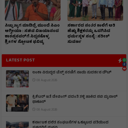
ಸಿಟ್ಟು ತ್ಯಾಗ ಮಾಡಿದ್ರೆ ಮುಂದೆ ಸಿಎಂ
ಸರ್ಕಾರದ ನಂತರ ಶಾಲೆಗೆ ಅತಿ
ಆಗ್ತೀಯಾ : ಸಚಿವ ವಿಜಯಾನಂದ
ಹೆಚ್ಚು ಶಿಕ್ಷಕರನ್ನು ಒದಗಿಸಿದ
ಕಾಶಪ್ಪನವರ್‌ಗೆ ಸಿದ್ದನಕೊಳ್ಳ
ಧರ್ಮಸ್ಥಳ ಸಂಸ್ಥೆ : ಸತೀಶ್
ಶ್ರೀಗಳ ಸ್ಫೋಟಕ ಭವಿಷ್ಯ
ಸುವರ್ಣ
LATEST POST
ಲಂಕಾ ವಿರುದ್ಧದ ಟೆಸ್ಟ್ ಸರಣಿಗೆ ಸಾಯಿ ಸುದರ್ಶನ ಡೌಟ್
08 August 2026
ಕ್ರಿಕೆಟರ್ ಜತೆ ಡೇಟಿಂಗ್ ವದಂತಿ ತಳ್ಳಿ ಹಾಕಿದ ನಟಿ ಮೃನಾಲ್
ಥಾಕೂರ್
08 August 2026
ಕರ್ನಾಟಕ ದಲಿತ ಸಂಘಟನೆಗಳ ಒಕ್ಕೂಟದ ವತಿಯಿಂದ