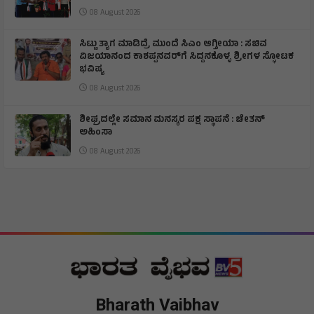
08 August 2026
ಸಿಟ್ಟು ತ್ಯಾಗ ಮಾಡಿದ್ರೆ ಮುಂದೆ ಸಿಎಂ ಆಗ್ತೀಯಾ : ಸಚಿವ
ವಿಜಯಾನಂದ ಕಾಶಪ್ಪನವರ್‌ಗೆ ಸಿದ್ದನಕೊಳ್ಳ ಶ್ರೀಗಳ ಸ್ಫೋಟಕ
ಭವಿಷ್ಯ
08 August 2026
ಶೀಘ್ರದಲ್ಲೇ ಸಮಾನ ಮನಸ್ಕರ ಪಕ್ಷ ಸ್ಥಾಪನೆ : ಚೇತನ್
ಅಹಿಂಸಾ
08 August 2026
Bharath Vaibhav