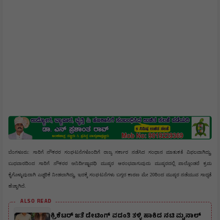
ಬೆಂಗಳೂರು: ಸಾರಿಗೆ ನೌಕರರ ಸಂಘಟನೆಗಳೊಂದಿಗೆ ರಾಜ್ಯ ಸರ್ಕಾರ ನಡೆಸಿದ ಸಂಧಾನ ಮಾತುಕತೆ ವಿಫಲವಾಗಿದ್ದು, 
ಬುಧವಾರದಿಂದ ಸಾರಿಗೆ ನೌಕರರ ಅನಿರ್ದಿಷ್ಟಾವಧಿ ಮುಷ್ಕರ ಆರಂಭವಾಗುವುದು ಮುಷ್ಕರದಲ್ಲಿ ಪಾಲ್ಗೊಂಡರೆ ಕ್ರಮ 
ಕೈಗೊಳ್ಳುವುದಾಗಿ ಎಚ್ಚರಿಕೆ ನೀಡಲಾಗಿದ್ದು, ಇದಕ್ಕೆ ಸಂಘಟನೆಗಳು ಬಗ್ಗದ ಕಾರಣ ಮೇ 20ರಿಂದ ಮುಷ್ಕರ ನಡೆಯುವ ಸಾಧ್ಯತೆ 
ಹೆಚ್ಚಾಗಿದೆ. 
ALSO READ
ಕ್ರಿಕೆಟರ್ ಜತೆ ಡೇಟಿಂಗ್ ವದಂತಿ ತಳ್ಳಿ ಹಾಕಿದ ನಟಿ ಮೃನಾಲ್