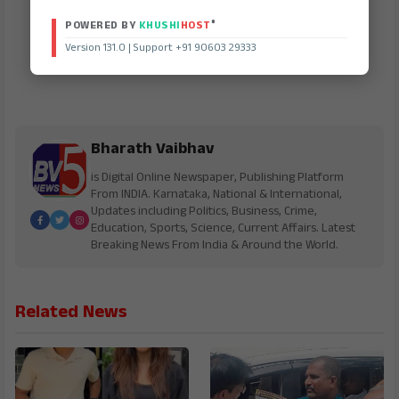
®
POWERED BY
KHUSHI
HOST
Version 131.0 | Support +91 90603 29333
Bharath Vaibhav
is Digital Online Newspaper, Publishing Platform
From INDIA. Karnataka, National & International,
Updates including Politics, Business, Crime,
Education, Sports, Science, Current Affairs. Latest
Breaking News From India & Around the World.
Related News