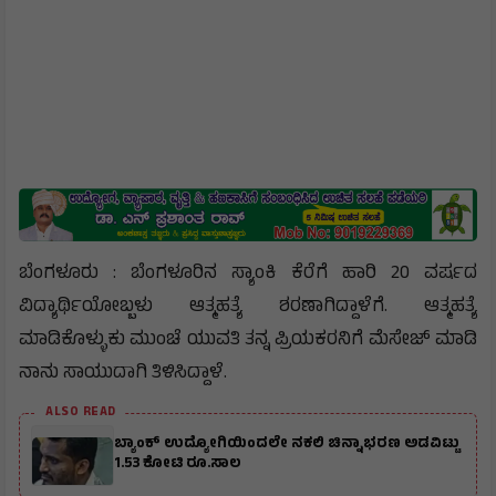
ಬೆಂಗಳೂರು : ಬೆಂಗಳೂರಿನ ಸ್ಯಾಂಕಿ ಕೆರೆಗೆ ಹಾರಿ 20 ವರ್ಷದ
ವಿದ್ಯಾರ್ಥಿಯೋಬ್ಬಳು ಆತ್ಮಹತ್ಯೆ ಶರಣಾಗಿದ್ದಾಳೆಗೆ. ಆತ್ಮಹತ್ಯೆ
ಮಾಡಿಕೊಳ್ಳುಕು ಮುಂಚೆ ಯುವತಿ ತನ್ನ ಪ್ರಿಯಕರನಿಗೆ ಮೆಸೇಜ್ ಮಾಡಿ
ನಾನು ಸಾಯುದಾಗಿ ತಿಳಿಸಿದ್ದಾಳೆ.
ALSO READ
ಬ್ಯಾಂಕ್‌ ಉದ್ಯೋಗಿಯಿಂದಲೇ ನಕಲಿ ಚಿನ್ನಾಭರಣ ಅಡವಿಟ್ಟು
1.53 ಕೋಟಿ ರೂ.ಸಾಲ