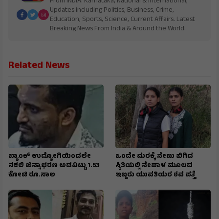
From INDIA. Karnataka, National & International,
Updates including Politics, Business, Crime,
Education, Sports, Science, Current Affairs. Latest
Breaking News From India & Around the World.
Related News
ಬ್ಯಾಂಕ್‌ ಉದ್ಯೋಗಿಯಿಂದಲೇ
ಒಂದೇ ಮರಕ್ಕೆ ನೇಣು ಬಿಗಿದ
ನಕಲಿ ಚಿನ್ನಾಭರಣ ಅಡವಿಟ್ಟು 1.53
ಸ್ಥಿತಿಯಲ್ಲಿ ನೇಪಾಳ ಮೂಲದ
ಕೋಟಿ ರೂ.ಸಾಲ
ಇಬ್ಬರು ಯುವತಿಯರ ಶವ ಪತ್ತೆ