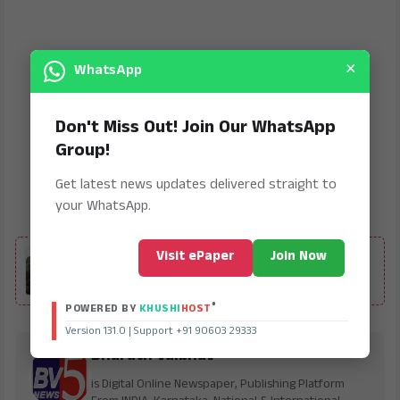
×
WhatsApp
Don't Miss Out! Join Our WhatsApp
Group!
Get latest news updates delivered straight to
your WhatsApp.
ALSO READ
Visit ePaper
Join Now
ಒಂದೇ ಮರಕ್ಕೆ ನೇಣು ಬಿಗಿದ ಸ್ಥಿತಿಯಲ್ಲಿ ನೇಪಾಳ ಮೂಲದ
ಇಬ್ಬರು ಯುವತಿಯರ ಶವ ಪತ್ತೆ
®
POWERED BY
KHUSHI
HOST
Version 131.0 | Support +91 90603 29333
Bharath Vaibhav
is Digital Online Newspaper, Publishing Platform