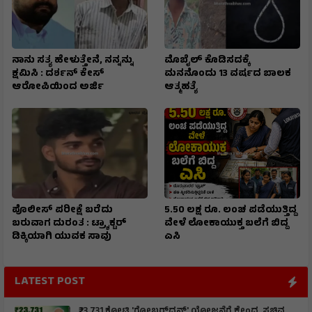
ನಾನು ಸತ್ಯ ಹೇಳುತ್ತೇನೆ, ನನ್ನನ್ನು
ಮೊಬೈಲ್ ಕೊಡಿಸದಕ್ಕೆ
ಕ್ಷಮಿಸಿ : ದರ್ಶನ್ ಕೇಸ್
ಮನನೊಂದು 13 ವರ್ಷದ ಬಾಲಕ
ಆರೋಪಿಯಿಂದ ಅರ್ಜಿ
ಆತ್ಮಹತ್ಯೆ
ಪೊಲೀಸ್ ಪರೀಕ್ಷೆ ಬರೆದು
5.50 ಲಕ್ಷ ರೂ. ಲಂಚ ಪಡೆಯುತ್ತಿದ್ದ
ಬರುವಾಗ ದುರಂತ : ಟ್ರ್ಯಾಕ್ಟರ್
ವೇಳೆ ಲೋಕಾಯುಕ್ತ ಬಲೆಗೆ ಬಿದ್ದ
ಡಿಕ್ಕಿಯಾಗಿ ಯುವಕ ಸಾವು
ಎಸಿ
LATEST POST
₹23,731 ಕೋಟಿ 'ಗೋಬರ್‌ಧನ್' ಯೋಜನೆಗೆ ಕೇಂದ್ರ ಸಚಿವ