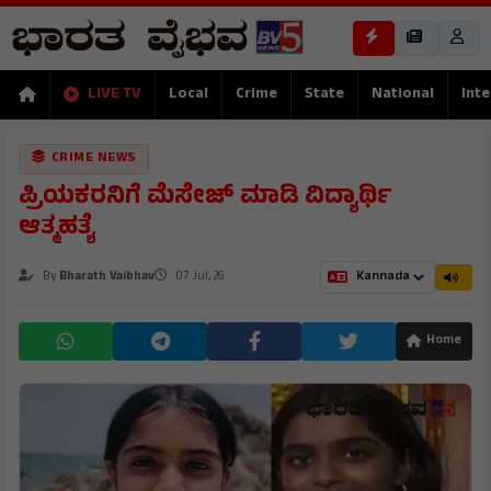
LIVE TV
Local
Crime
State
National
Inte
CRIME NEWS
ಪ್ರಿಯಕರನಿಗೆ ಮೆಸೇಜ್ ಮಾಡಿ ವಿದ್ಯಾರ್ಥಿ
ಆತ್ಮಹತ್ಯೆ
By
Bharath Vaibhav
07 Jul, 26
Home