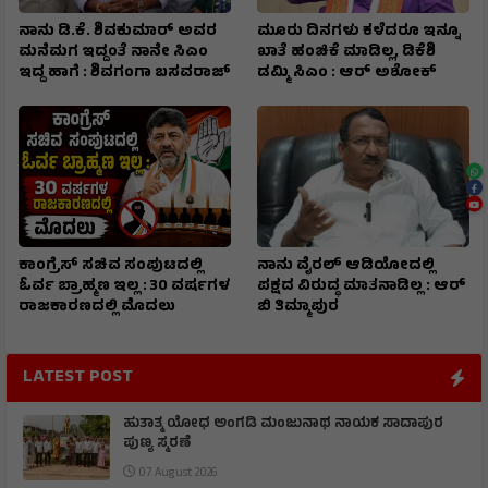
ನಾನು ಡಿ.ಕೆ. ಶಿವಕುಮಾರ್ ಅವರ
ಮೂರು ದಿನಗಳು ಕಳೆದರೂ ಇನ್ನೂ
ಮನೆಮಗ ಇದ್ದಂತೆ ನಾನೇ ಸಿಎಂ
ಖಾತೆ ಹಂಚಿಕೆ ಮಾಡಿಲ್ಲ, ಡಿಕೆಶಿ
ಇದ್ದ ಹಾಗೆ : ಶಿವಗಂಗಾ ಬಸವರಾಜ್
ಡಮ್ಮಿ ಸಿಎಂ : ಆರ್ ಅಶೋಕ್
ಕಾಂಗ್ರೆಸ್ ಸಚಿವ ಸಂಪುಟದಲ್ಲಿ
ನಾನು ವೈರಲ್ ಆಡಿಯೋದಲ್ಲಿ
ಓರ್ವ ಬ್ರಾಹ್ಮಣ ಇಲ್ಲ : 30 ವರ್ಷಗಳ
ಪಕ್ಷದ ವಿರುದ್ಧ ಮಾತನಾಡಿಲ್ಲ : ಆರ್
ರಾಜಕಾರಣದಲ್ಲಿ ಮೊದಲು
ಬಿ ತಿಮ್ಮಾಪುರ
LATEST POST
ಹುತಾತ್ಮ ಯೋಧ ಅಂಗಡಿ ಮಂಜುನಾಥ ನಾಯಕ ಸಾದಾಪುರ
ಪುಣ್ಯ ಸ್ಮರಣೆ
07 August 2026