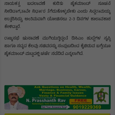
ನಾಯಕತ್ವ ಬದಲಾವಣೆ ಕುರಿತು ಹೈಕಮಾಂಡ್ ಸೂಚನೆ
ನೀಡಿದಾಗ,ತಾವೇ ನಿರ್ಧಾರ ತೆಗೆದುಕೊಳ್ಳಬೇಕು ಎಂದು ಸಿದ್ದರಾಮಯ್ಯ
ಉತ್ತರಿಸಿದ್ದು, ಅಂತಿಮವಾಗಿ ಯೋಚಿಸಲು 2-3 ದಿನಗಳ ಕಾಲಾವಕಾಶ
ಕೇಳಿದ್ದಾರೆ.
ರಾಜ್ಯಸಭೆ ಚುನಾವಣೆ ಮುಗಿಯುತ್ತಿದ್ದಂತೆ ಡಿಸಿಎಂ ಹುದ್ದೆಗಳ ಸೃಷ್ಟಿ
ಹಾಗೂ ಸದ್ಯದ ಕೆಲವು ಸಚಿವರನ್ನು ಸಂಪುಟದಿಂದ ಕೈಬಿಡುವ ಬಗ್ಗೆಯೂ
ಹೈಕಮಾಂಡ್ ಮಟ್ಟದಲ್ಲಿ ಚರ್ಚೆ ನಡೆದಿದೆ ಎನ್ನಲಾಗಿದೆ.