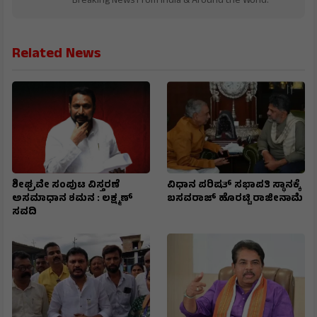
Breaking News From India & Around the World.
Related News
ಶೀಘ್ರವೇ ಸಂಪುಟ ವಿಸ್ತರಣೆ
ವಿಧಾನ ಪರಿಷತ್ ಸಭಾಪತಿ ಸ್ಥಾನಕ್ಕೆ
ಅಸಮಾಧಾನ ಶಮನ : ಲಕ್ಷ್ಮಣ್
ಬಸವರಾಜ್ ಹೊರಟ್ಟಿ ರಾಜೀನಾಮೆ
ಸವದಿ